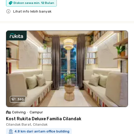
Diskon sewa min. 12 Bulan
Lihat info lebih banyak
Close
360
Coliving
•
Campur
Kost Rukita Deluxe Familia Cilandak
Cilandak Barat, Cilandak
4.8 km dari antam office building