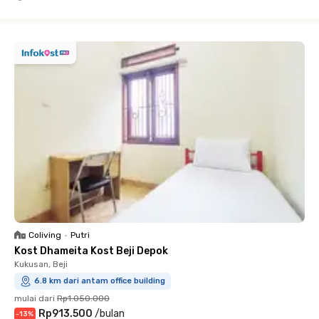
Close
Coliving
•
Putri
Kost Dhameita Kost Beji Depok
Kukusan, Beji
6.8 km dari antam office building
mulai dari
Rp1.050.000
Rp913.500
/
bulan
-
13
%