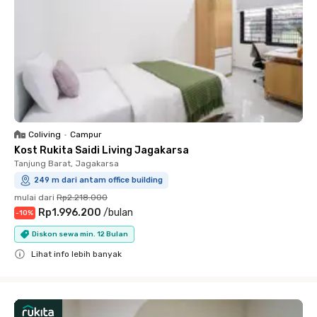
Coliving
•
Campur
Kost Rukita Saidi Living Jagakarsa
Tanjung Barat, Jagakarsa
249 m dari antam office building
mulai dari
Rp2.218.000
Rp1.996.200
/
bulan
-
10
%
Diskon sewa min. 12 Bulan
Lihat info lebih banyak
Close