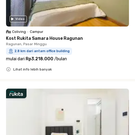
Video
Coliving
•
Campur
Kost Rukita Samara House Ragunan
Ragunan, Pasar Minggu
2.8 km dari antam office building
mulai dari
Rp3.218.000
/
bulan
Lihat info lebih banyak
Close