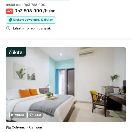
mulai dari
Rp3.768.000
Rp3.508.000
/
bulan
-
6
%
Diskon sewa min. 12 Bulan
Lihat info lebih banyak
Close
Video
360
Coliving
•
Campur