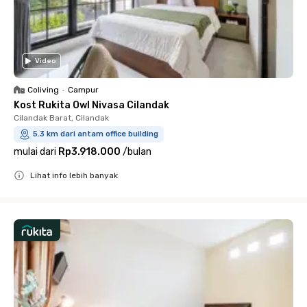
Video
Coliving
•
Campur
Kost Rukita Owl Nivasa Cilandak
Cilandak Barat, Cilandak
5.3 km dari antam office building
mulai dari
Rp3.918.000
/
bulan
Lihat info lebih banyak
Close