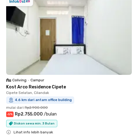
Coliving
•
Campur
Kost Arco Residence Cipete
Cipete Selatan, Cilandak
4.6 km dari antam office building
mulai dari
Rp2.900.000
Rp2.755.000
/
bulan
-
5
%
Diskon sewa min. 3 Bulan
Lihat info lebih banyak