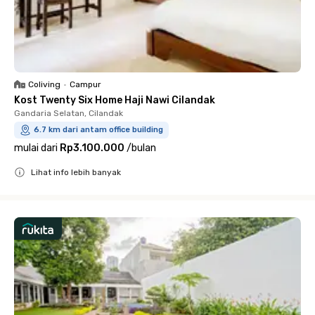
Coliving
•
Campur
Kost Twenty Six Home Haji Nawi Cilandak
Gandaria Selatan, Cilandak
6.7 km dari antam office building
mulai dari
Rp3.100.000
/
bulan
Lihat info lebih banyak
Close