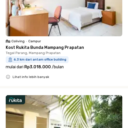
Coliving
•
Campur
Kost Rukita Bunda Mampang Prapatan
Tegal Parang, Mampang Prapatan
6.3 km dari antam office building
mulai dari
Rp3.018.000
/
bulan
Lihat info lebih banyak
Close