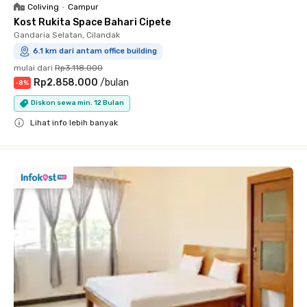
Coliving
•
Campur
Kost Rukita Space Bahari Cipete
Gandaria Selatan, Cilandak
6.1 km dari antam office building
mulai dari
Rp3.118.000
Rp2.858.000
/
bulan
-
8
%
Diskon sewa min. 12 Bulan
Lihat info lebih banyak
Close