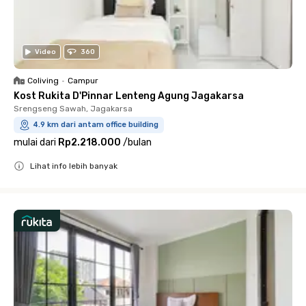
Video
360
Coliving
•
Campur
Kost Rukita D'Pinnar Lenteng Agung Jagakarsa
Srengseng Sawah, Jagakarsa
4.9 km dari antam office building
mulai dari
Rp2.218.000
/
bulan
Lihat info lebih banyak
Close