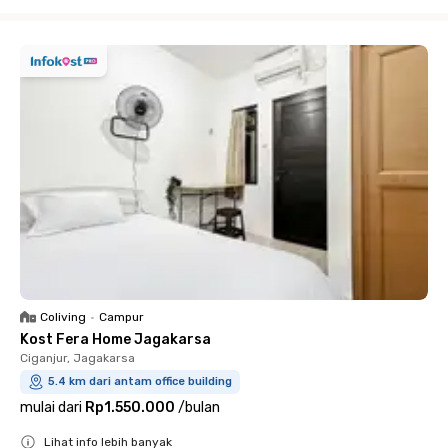
Close
Coliving
•
Campur
Kost Fera Home Jagakarsa
Ciganjur, Jagakarsa
5.4 km dari antam office building
mulai dari
Rp1.550.000
/
bulan
Lihat info lebih banyak