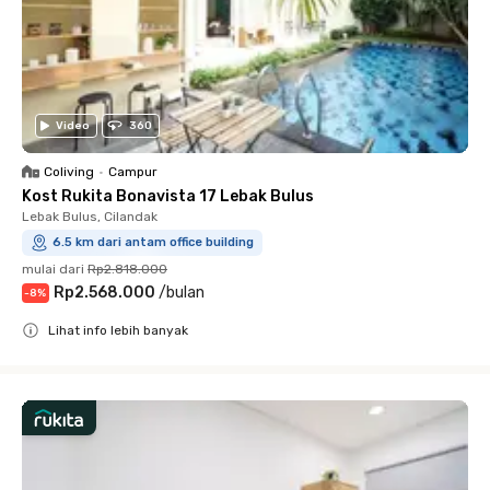
Video
360
Coliving
•
Campur
Kost Rukita Bonavista 17 Lebak Bulus
Lebak Bulus, Cilandak
6.5 km dari antam office building
mulai dari
Rp2.818.000
Rp2.568.000
/
bulan
-
8
%
Lihat info lebih banyak
Close