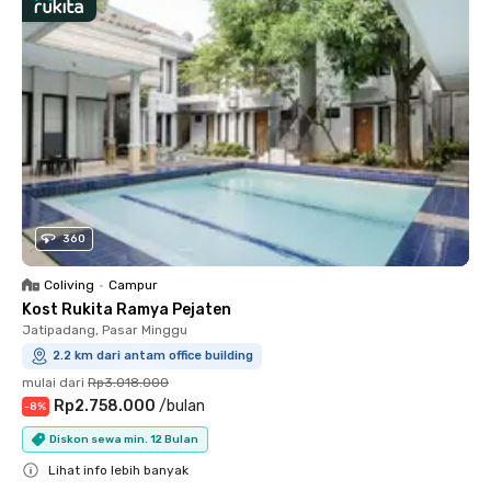
360
Coliving
•
Campur
Kost Rukita Ramya Pejaten
Jatipadang, Pasar Minggu
2.2 km dari antam office building
mulai dari
Rp3.018.000
Rp2.758.000
/
bulan
-
8
%
Diskon sewa min. 12 Bulan
Lihat info lebih banyak