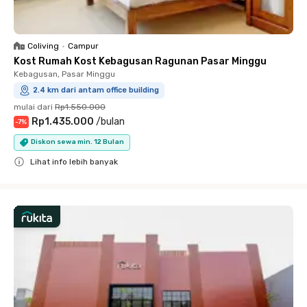
Coliving
•
Campur
Kost Rumah Kost Kebagusan Ragunan Pasar Minggu
Kebagusan, Pasar Minggu
2.4 km dari antam office building
mulai dari
Rp1.550.000
Rp1.435.000
/
bulan
-
7
%
Diskon sewa min. 12 Bulan
Lihat info lebih banyak
Close