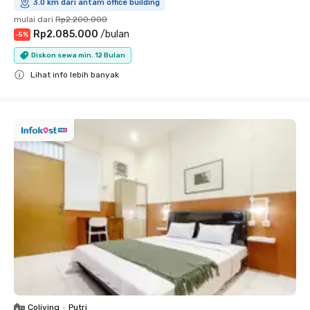
3.0 km dari antam office building
mulai dari
Rp2.200.000
Rp2.085.000
/
bulan
-
5
%
Diskon sewa min. 12 Bulan
Lihat info lebih banyak
Close
Coliving
•
Putri