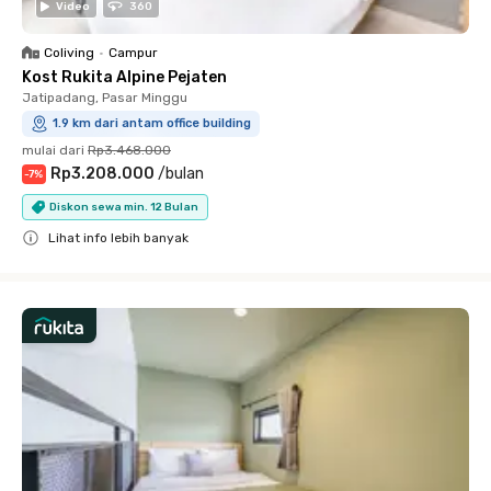
Video
360
Coliving
•
Campur
Kost Rukita Alpine Pejaten
Jatipadang, Pasar Minggu
1.9 km dari antam office building
mulai dari
Rp3.468.000
Rp3.208.000
/
bulan
-
7
%
Diskon sewa min. 12 Bulan
Lihat info lebih banyak
Close