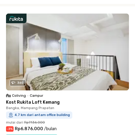
Close
360
Coliving
•
Campur
Kost Rukita Loft Kemang
Bangka, Mampang Prapatan
4.7 km dari antam office building
mulai dari
Rp7.136.000
Rp6.876.000
/
bulan
-
3
%