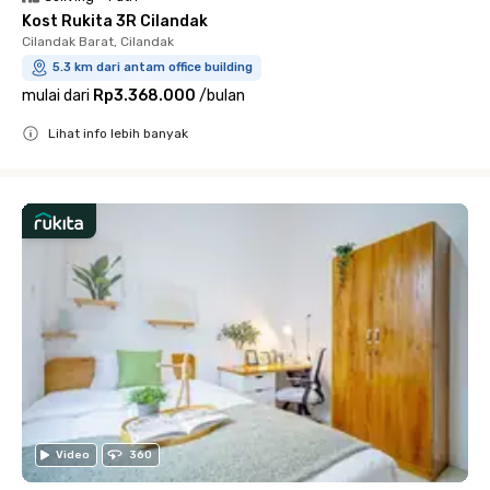
Kost Rukita 3R Cilandak
Cilandak Barat, Cilandak
5.3 km dari antam office building
mulai dari
Rp3.368.000
/
bulan
Lihat info lebih banyak
Close
Video
360