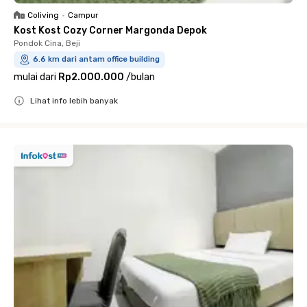
Coliving
•
Campur
Kost Kost Cozy Corner Margonda Depok
Pondok Cina, Beji
6.6 km dari antam office building
mulai dari
Rp2.000.000
/
bulan
Lihat info lebih banyak
Close