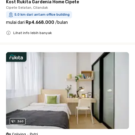
Kost Rukita Gardenia Home Cipete
Cipete Selatan, Cilandak
5.0 km dari antam office building
mulai dari
Rp4.668.000
/
bulan
Lihat info lebih banyak
Close
360
Coliving
•
Putri