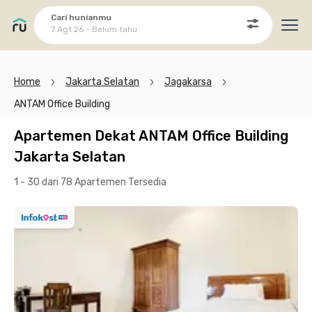
Cari hunianmu
7 Agt 26 - Belum tahu
Ope
Home
Jakarta Selatan
Jagakarsa
ANTAM Office Building
Apartemen Dekat ANTAM Office Building
Jakarta Selatan
1 - 30 dari 78 Apartemen
Tersedia