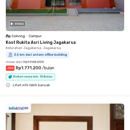
Video
Coliving
•
Campur
Kost Rukita Asri Living Jagakarsa
Kelurahan Jagakarsa, Jagakarsa
3.5 km dari antam office building
mulai dari
Rp1.968.000
Rp1.771.200
/
bulan
-
10
%
Diskon sewa min. 12 Bulan
Lihat info lebih banyak
Close