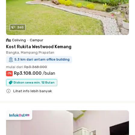
360
Coliving
•
Campur
Kost Rukita Westwood Kemang
Bangka, Mampang Prapatan
5.3 km dari antam office building
mulai dari
Rp3.368.000
Rp3.108.000
/
bulan
-
7
%
Diskon sewa min. 12 Bulan
Lihat info lebih banyak
Close