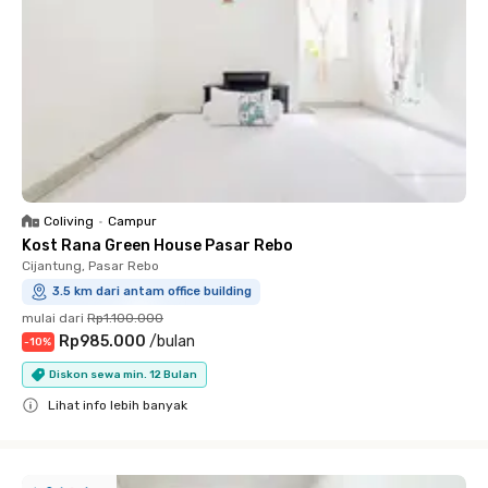
Coliving
•
Campur
Kost Rana Green House Pasar Rebo
Cijantung, Pasar Rebo
3.5 km dari antam office building
mulai dari
Rp1.100.000
Rp985.000
/
bulan
-
10
%
Diskon sewa min. 12 Bulan
Lihat info lebih banyak
Close