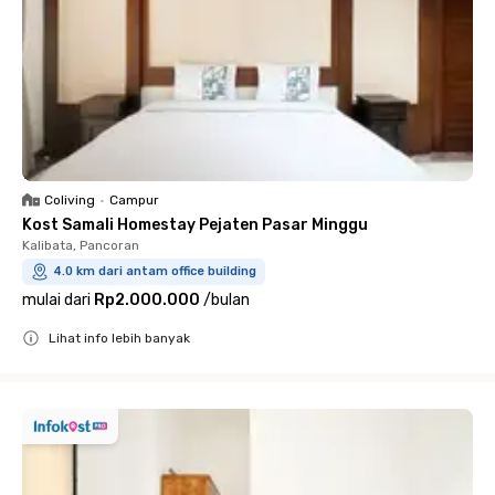
Coliving
•
Campur
Kost Samali Homestay Pejaten Pasar Minggu
Kalibata, Pancoran
4.0 km dari antam office building
mulai dari
Rp2.000.000
/
bulan
Lihat info lebih banyak
Close