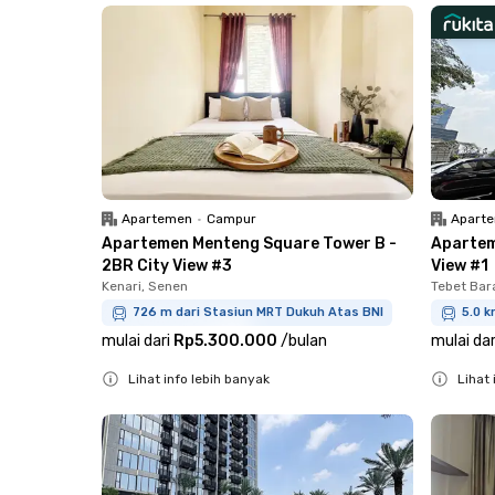
Apartemen
•
Campur
Apart
Apartemen Menteng Square Tower B -
Apartem
2BR City View #3
View #1
Kenari, Senen
Tebet Bar
726 m dari Stasiun MRT Dukuh Atas BNI
5.0 k
mulai dari
Rp5.300.000
/
bulan
mulai dar
Lihat info lebih banyak
Lihat 
Close
Close