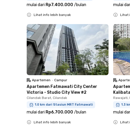
mulai dari
Rp7.400.000
/
bulan
mulai dar
Lihat info lebih banyak
Lihat 
Close
Close
Apartemen
•
Campur
Apart
Apartemen Fatmawati City Center
Apartem
Victoria - Studio City View #2
Kalibata
Cilandak Barat, Cilandak
Rawajati,
1.0 km dari Stasiun MRT Fatmawati
1.3 k
mulai dari
Rp6.700.000
/
bulan
mulai dar
Lihat info lebih banyak
Lihat 
Close
Close