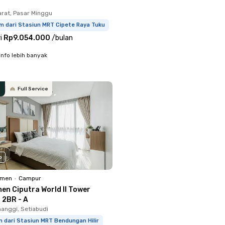
arat, Pasar Minggu
m dari Stasiun MRT Cipete Raya Tuku
i
Rp9.054.000
/
bulan
info lebih banyak
Full Service
o
emen
•
Campur
en Ciputra World II Tower
 2BR - A
anggi, Setiabudi
 dari Stasiun MRT Bendungan Hilir