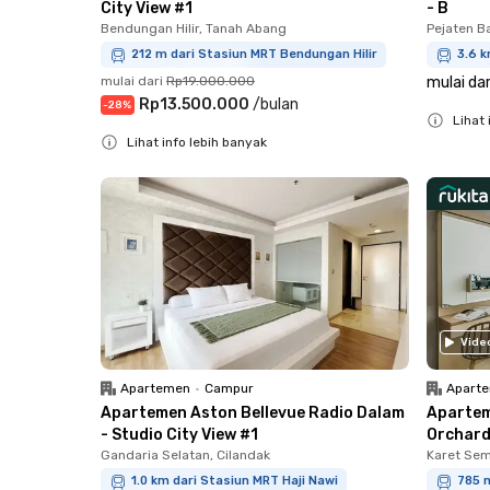
City View #1
- B
Bendungan Hilir, Tanah Abang
Pejaten B
212 m dari Stasiun MRT Bendungan Hilir
3.6 k
mulai dari
Rp19.000.000
mulai dar
Rp13.500.000
/
bulan
-
28
%
Lihat 
Lihat info lebih banyak
Close
Close
Vide
Apartemen
•
Campur
Apart
Apartemen Aston Bellevue Radio Dalam
Apartem
- Studio City View #1
Orchard
Gandaria Selatan, Cilandak
Karet Sem
1.0 km dari Stasiun MRT Haji Nawi
785 m