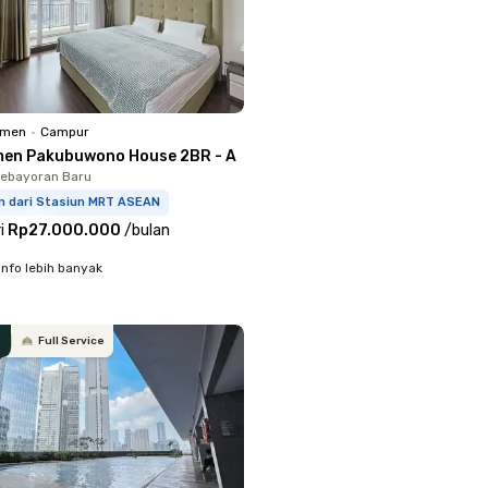
emen
•
Campur
en Pakubuwono House 2BR - A
Kebayoran Baru
km dari Stasiun MRT ASEAN
i
Rp27.000.000
/
bulan
info lebih banyak
Full Service