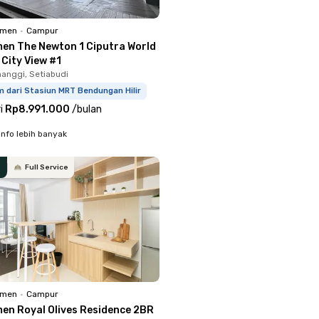
emen
•
Campur
en The Newton 1 Ciputra World
 City View #1
anggi, Setiabudi
 dari Stasiun MRT Bendungan Hilir
i
Rp8.991.000
/
bulan
info lebih banyak
Full Service
emen
•
Campur
en Royal Olives Residence 2BR