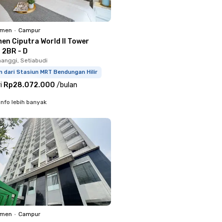
emen
•
Campur
en Ciputra World II Tower
 2BR - D
anggi, Setiabudi
 dari Stasiun MRT Bendungan Hilir
i
Rp28.072.000
/
bulan
info lebih banyak
emen
•
Campur