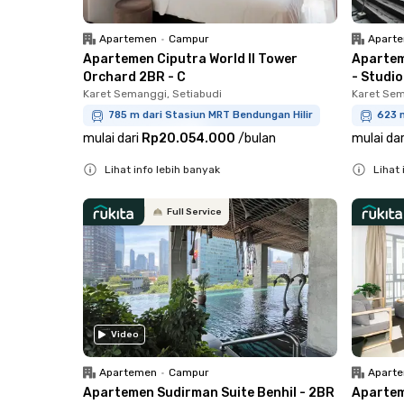
Apartemen
•
Campur
Apart
Apartemen Ciputra World II Tower
Apartem
Orchard 2BR - C
- Studio
Karet Semanggi, Setiabudi
Karet Sem
785 m dari Stasiun MRT Bendungan Hilir
623 m
mulai dari
Rp20.054.000
/
bulan
mulai dar
Lihat info lebih banyak
Lihat 
Close
Close
Full Service
Video
Apartemen
•
Campur
Apart
Apartemen Sudirman Suite Benhil - 2BR
Apartem