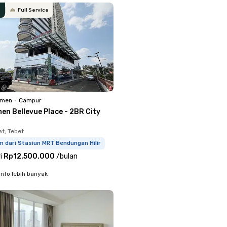
Full Service
emen
•
Campur
en Bellevue Place - 2BR City
at, Tebet
m dari Stasiun MRT Bendungan Hilir
i
Rp12.500.000
/
bulan
info lebih banyak