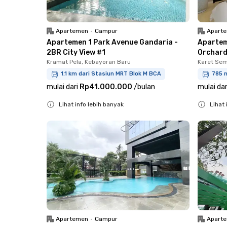
Apartemen
•
Campur
Apart
Apartemen 1 Park Avenue Gandaria -
Apartem
2BR City View #1
Orchard
Kramat Pela, Kebayoran Baru
Karet Sem
1.1 km dari Stasiun MRT Blok M BCA
785 m
mulai dari
Rp41.000.000
/
bulan
mulai dar
Lihat info lebih banyak
Lihat 
Close
Close
Apartemen
•
Campur
Apart