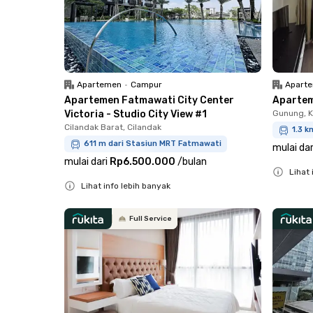
Apartemen
•
Campur
Apart
Apartemen Fatmawati City Center
Apartem
Victoria - Studio City View #1
Gunung, 
Cilandak Barat, Cilandak
1.3 
611 m dari Stasiun MRT Fatmawati
mulai dar
mulai dari
Rp6.500.000
/
bulan
Lihat 
Lihat info lebih banyak
Close
Close
Full Service