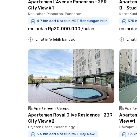
Apartemen L'Avenue Pancoran - 2BR
Apartem
City View #1
B - Stud
Kelurahan Pancoran, Pancoran
Karet Kun
4.7 km dari Stasiun MRT Bendungan Hilir
375 m
mulai dari
Rp20.000.000
/
bulan
mulai dar
Lihat info lebih banyak
Lihat 
Close
Close
Apartemen
•
Campur
Apart
Apartemen Royal Olive Residence - 2BR
Apartem
City View #2
View #1
Pejaten Barat, Pasar Minggu
Rawajati,
3.6 km dari Stasiun MRT Haji Nawi
1.6 k