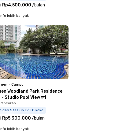
i
Rp4.500.000
/
bulan
info lebih banyak
emen
•
Campur
en Woodland Park Residence
 - Studio Pool View #1
 Pancoran
m dari Stasiun LRT Cikoko
i
Rp5.300.000
/
bulan
info lebih banyak