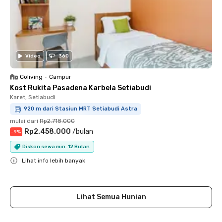
Video
360
Coliving
•
Campur
Kost Rukita Pasadena Karbela Setiabudi
Karet, Setiabudi
920 m dari Stasiun MRT Setiabudi Astra
mulai dari
Rp2.718.000
Rp2.458.000
/
bulan
-
9
%
Diskon sewa min. 12 Bulan
Lihat info lebih banyak
Close
Lihat Semua Hunian