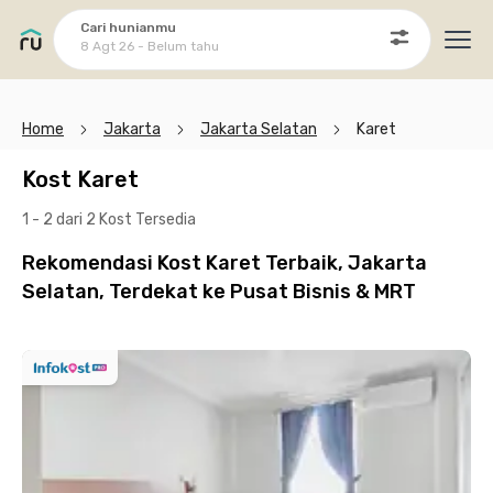
Cari hunianmu
8 Agt 26 - Belum tahu
Ope
Home
Jakarta
Jakarta Selatan
Karet
Kost Karet
1 - 2 dari 2 Kost
Tersedia
Rekomendasi Kost Karet Terbaik, Jakarta
Selatan, Terdekat ke Pusat Bisnis & MRT