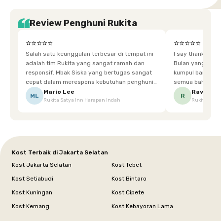
Review Penghuni Rukita
⭐⭐⭐⭐⭐
⭐⭐⭐⭐⭐
Salah satu keunggulan terbesar di tempat ini
I say thankyou s
adalah tim Rukita yang sangat ramah dan
Bulan yang super happy! banyak tem
responsif. Mbak Siska yang bertugas sangat
kumpul bareng mak
cepat dalam merespons kebutuhan penghuni.
semua bahagia ad
Ketika saya meminta keset karena sempat
mgkn saran dari air aja & kebersihan lebih di
Mario Lee
Ravena
ML
R
Rukita Satya Inn Harapan Indah
Rukita Dimi
terpeleset, permintaan tersebut langsung
tingkatka
dipenuhi dengan cepat. Terima kasih Mbak
Siska.
Kost Terbaik di Jakarta Selatan
Kost Jakarta Selatan
Kost Tebet
Kost Setiabudi
Kost Bintaro
Kost Kuningan
Kost Cipete
Kost Kemang
Kost Kebayoran Lama