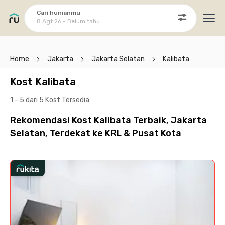
Cari hunianmu
8 Agt 26 - Belum tahu
Ope
Home
Jakarta
Jakarta Selatan
Kalibata
Kost Kalibata
1 - 5 dari 5 Kost
Tersedia
Rekomendasi Kost Kalibata Terbaik, Jakarta
Selatan, Terdekat ke KRL & Pusat Kota