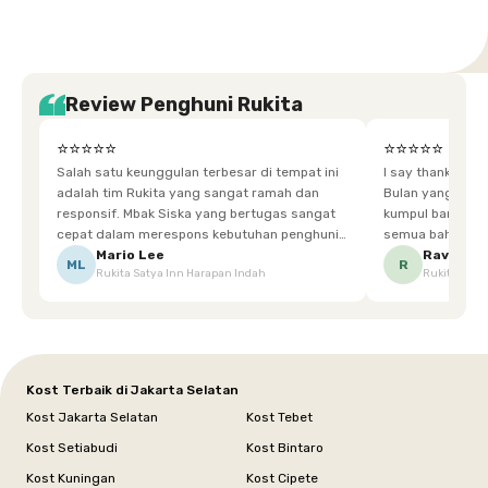
Review Penghuni Rukita
⭐⭐⭐⭐⭐
⭐⭐⭐⭐⭐
Salah satu keunggulan terbesar di tempat ini
I say thankyou s
adalah tim Rukita yang sangat ramah dan
Bulan yang super happy! banyak tem
responsif. Mbak Siska yang bertugas sangat
kumpul bareng mak
cepat dalam merespons kebutuhan penghuni.
semua bahagia ad
Ketika saya meminta keset karena sempat
mgkn saran dari air aja & kebersihan lebih di
Mario Lee
Ravena
ML
R
Rukita Satya Inn Harapan Indah
Rukita Dimi
terpeleset, permintaan tersebut langsung
tingkatka
dipenuhi dengan cepat. Terima kasih Mbak
Siska.
Kost Terbaik di Jakarta Selatan
Kost Jakarta Selatan
Kost Tebet
Kost Setiabudi
Kost Bintaro
Kost Kuningan
Kost Cipete