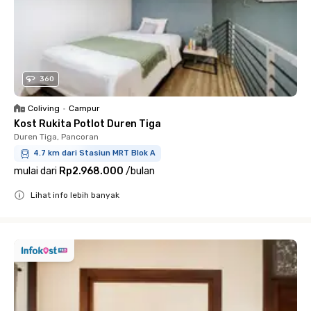
360
Coliving
•
Campur
Kost Rukita Potlot Duren Tiga
Duren Tiga, Pancoran
4.7 km dari Stasiun MRT Blok A
mulai dari
Rp2.968.000
/
bulan
Lihat info lebih banyak
Close