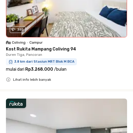
360
Coliving
•
Campur
Kost Rukita Mampang Coliving 94
Duren Tiga, Pancoran
3.8 km dari Stasiun MRT Blok M BCA
mulai dari
Rp3.268.000
/
bulan
Lihat info lebih banyak
Close