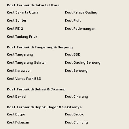
Kost Terbaik di Jakarta Utara
Kost Jakarta Utara
Kost Kelapa Gading
Kost Sunter
Kost Pluit
Kost PIK 2
Kost Pademangan
Kost Tanjung Priok
Kost Terbaik di Tangerang & Serpong
Kost Tangerang
Kost BSD
Kost Tangerang Selatan
Kost Gading Serpong
Kost Karawaci
Kost Serpong
Kost Vanya Park BSD
Kost Terbaik di Bekasi & Cikarang
Kost Bekasi
Kost Cikarang
Kost Terbaik di Depok, Bogor & Sekitarnya
Kost Bogor
Kost Depok
Kost Kukusan
Kost Cibinong