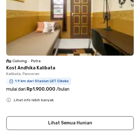
Coliving
•
Putra
Kost Andhika Kalibata
Kalibata, Pancoran
1.9 km dari Stasiun LRT Cikoko
mulai dari
Rp1.900.000
/
bulan
Lihat info lebih banyak
Close
Lihat Semua Hunian