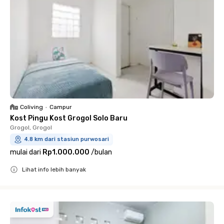
Coliving
•
Campur
Kost Pingu Kost Grogol Solo Baru
Grogol, Grogol
4.8 km dari stasiun purwosari
mulai dari
Rp1.000.000
/
bulan
Lihat info lebih banyak
Close