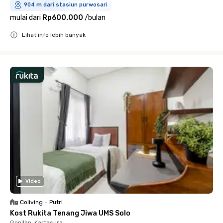
904 m dari stasiun purwosari
mulai dari
Rp600.000
/
bulan
Lihat info lebih banyak
Close
Video
Coliving
•
Putri
Kost Rukita Tenang Jiwa UMS Solo
Gonilan, Kartasura