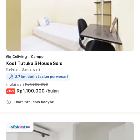
Coliving
•
Campur
Kost Tutuka 3 House Solo
Ketelan, Banjarsari
2.7 km dari stasiun purwosari
mulai dari
Rp1.300.000
Rp1.100.000
/
bulan
-
15
%
Lihat info lebih banyak
Close