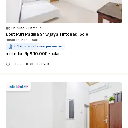
Coliving
•
Campur
Kost Puri Padma Sriwijaya Tirtonadi Solo
Nusukan, Banjarsari
3.4 km dari stasiun purwosari
mulai dari
Rp900.000
/
bulan
Lihat info lebih banyak
Close