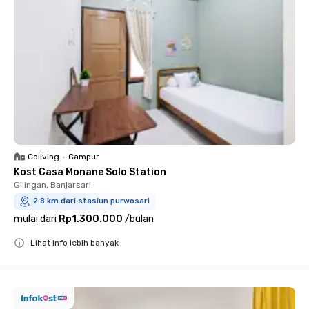
Coliving
•
Campur
Kost Casa Monane Solo Station
Gilingan, Banjarsari
2.8 km dari stasiun purwosari
mulai dari
Rp1.300.000
/
bulan
Lihat info lebih banyak
Close