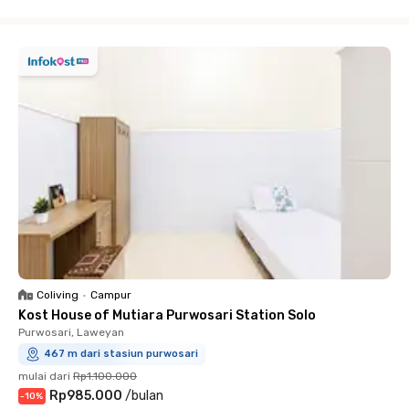
Close
Coliving
•
Campur
Kost House of Mutiara Purwosari Station Solo
Purwosari, Laweyan
467 m dari stasiun purwosari
mulai dari
Rp1.100.000
Rp985.000
/
bulan
-
10
%