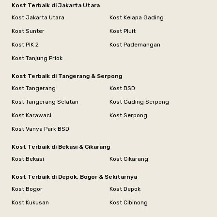
Kost Terbaik di Jakarta Utara
Kost Jakarta Utara
Kost Kelapa Gading
Kost Sunter
Kost Pluit
Kost PIK 2
Kost Pademangan
Kost Tanjung Priok
Kost Terbaik di Tangerang & Serpong
Kost Tangerang
Kost BSD
Kost Tangerang Selatan
Kost Gading Serpong
Kost Karawaci
Kost Serpong
Kost Vanya Park BSD
Kost Terbaik di Bekasi & Cikarang
Kost Bekasi
Kost Cikarang
Kost Terbaik di Depok, Bogor & Sekitarnya
Kost Bogor
Kost Depok
Kost Kukusan
Kost Cibinong