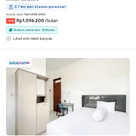
3.7 km dari stasiun purwosari
mulai dari
Rp1.218.000
Rp1.096.200
/
bulan
-
10
%
Diskon sewa min. 12 Bulan
Lihat info lebih banyak
Close