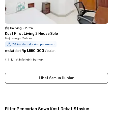
Coliving
•
Putra
Kost First Living 2 House Solo
Mojosongo, Jebres
7.0 km dari stasiun purwosari
mulai dari
Rp1.550.000
/
bulan
Lihat info lebih banyak
Close
Lihat Semua Hunian
Filter Pencarian Sewa Kost Dekat Stasiun