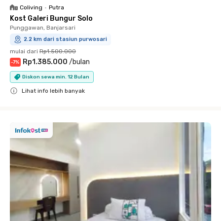
Coliving
•
Putra
Kost Galeri Bungur Solo
Punggawan, Banjarsari
2.2 km dari stasiun purwosari
mulai dari
Rp1.500.000
Rp1.385.000
/
bulan
-
7
%
Diskon sewa min. 12 Bulan
Lihat info lebih banyak
Close