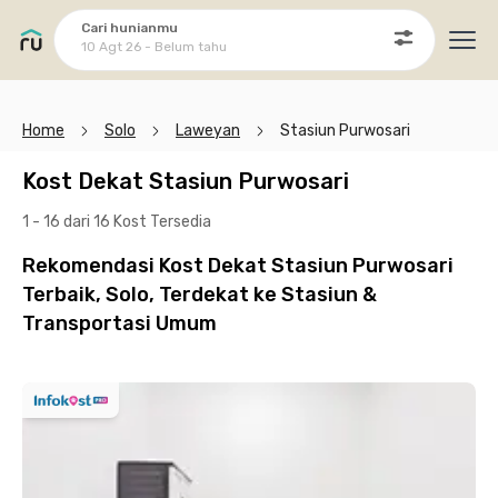
Cari hunianmu
10 Agt 26 - Belum tahu
Ope
Home
Solo
Laweyan
Stasiun Purwosari
Kost Dekat Stasiun Purwosari
1 - 16 dari 16 Kost
Tersedia
Rekomendasi Kost Dekat Stasiun Purwosari
Terbaik, Solo, Terdekat ke Stasiun &
Transportasi Umum