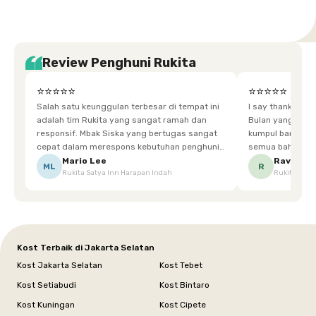
Review Penghuni Rukita
⭐⭐⭐⭐⭐
⭐⭐⭐⭐⭐
Salah satu keunggulan terbesar di tempat ini
I say thankyou s
adalah tim Rukita yang sangat ramah dan
Bulan yang super happy! banyak tem
responsif. Mbak Siska yang bertugas sangat
kumpul bareng mak
cepat dalam merespons kebutuhan penghuni.
semua bahagia ad
Ketika saya meminta keset karena sempat
mgkn saran dari air aja & kebersihan lebih di
Mario Lee
Ravena
ML
R
Rukita Satya Inn Harapan Indah
Rukita Dimi
terpeleset, permintaan tersebut langsung
tingkatka
dipenuhi dengan cepat. Terima kasih Mbak
Siska.
Kost Terbaik di Jakarta Selatan
Kost Jakarta Selatan
Kost Tebet
Kost Setiabudi
Kost Bintaro
Kost Kuningan
Kost Cipete