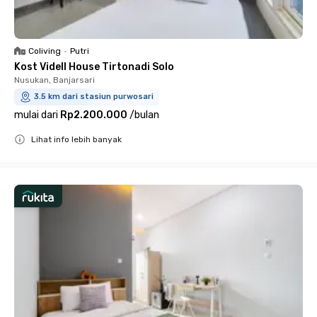
Coliving
•
Putri
Kost Videll House Tirtonadi Solo
Nusukan, Banjarsari
3.5 km dari stasiun purwosari
mulai dari
Rp2.200.000
/
bulan
Lihat info lebih banyak
Close