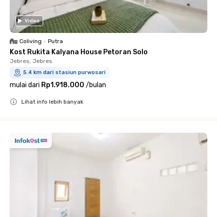
Video
Coliving
•
Putra
Kost Rukita Kalyana House Petoran Solo
Jebres, Jebres
5.4 km dari stasiun purwosari
mulai dari
Rp1.918.000
/
bulan
Lihat info lebih banyak
Close