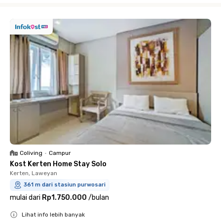
Coliving
•
Campur
Kost Kerten Home Stay Solo
Kerten, Laweyan
361 m dari stasiun purwosari
mulai dari
Rp1.750.000
/
bulan
Lihat info lebih banyak