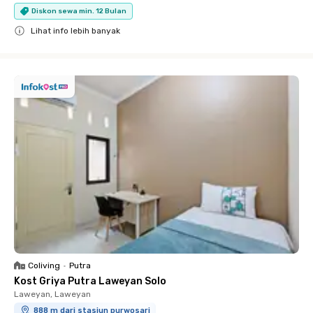
Diskon sewa min. 12 Bulan
Lihat info lebih banyak
Close
Coliving
•
Putra
Kost Griya Putra Laweyan Solo
Laweyan, Laweyan
888 m dari stasiun purwosari