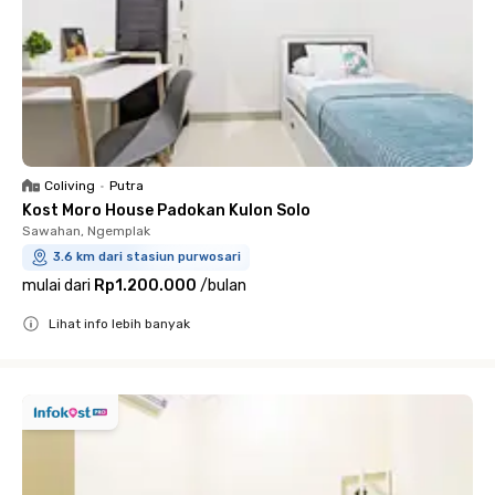
Coliving
•
Putra
Kost Moro House Padokan Kulon Solo
Sawahan, Ngemplak
3.6 km dari stasiun purwosari
mulai dari
Rp1.200.000
/
bulan
Lihat info lebih banyak
Close