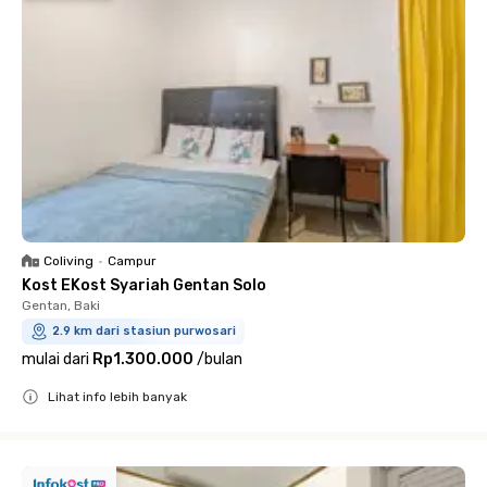
Coliving
•
Campur
Kost EKost Syariah Gentan Solo
Gentan, Baki
2.9 km dari stasiun purwosari
mulai dari
Rp1.300.000
/
bulan
Lihat info lebih banyak
Close