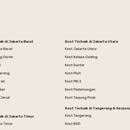
ik di Jakarta Barat
Kost Terbaik di Jakarta Utara
ta Barat
Kost Jakarta Utara
ng Duren
Kost Kelapa Gading
l
Kost Sunter
areng
Kost Pluit
rah
Kost PIK 2
bar
Kost Pademangan
 Jeruk
Kost Tanjung Priok
Kost Terbaik di Tangerang & Serpon
Kost Tangerang
ik di Jakarta Timur
ta Timur
Kost BSD