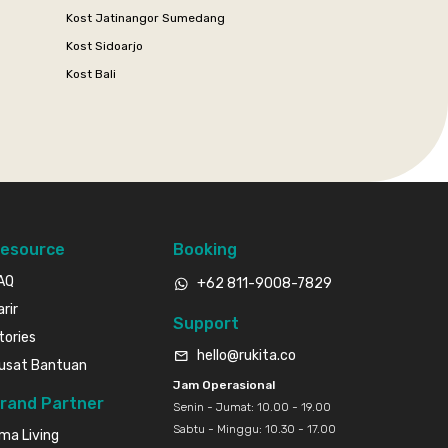
Kost Jatinangor Sumedang
Kost Sidoarjo
Kost Bali
esource
Booking
AQ
+62 811-9008-7829
arir
Support
tories
hello@rukita.co
usat Bantuan
Jam Operasional
rand Partner
Senin - Jumat: 10.00 - 19.00
Sabtu - Minggu: 10.30 - 17.00
ma Living