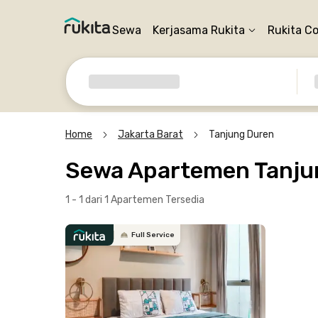
Sewa
Kerjasama Rukita
Rukita C
Home
Jakarta Barat
Tanjung Duren
Sewa Apartemen Tanjun
1 - 1 dari 1 Apartemen
Tersedia
Full Service