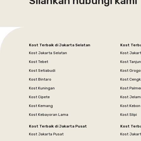
Silahkan hubungi kami
Kost Terbaik di Jakarta Selatan
Kost Terba
Kost Jakarta Selatan
Kost Jakar
Kost Tebet
Kost Tanju
Kost Setiabudi
Kost Grogo
Kost Bintaro
Kost Cengk
Kost Kuningan
Kost Palme
Kost Cipete
Kost Jelam
Kost Kemang
Kost Kebon
Kost Kebayoran Lama
Kost Slipi
Kost Terbaik di Jakarta Pusat
Kost Terba
Kost Jakarta Pusat
Kost Jakar