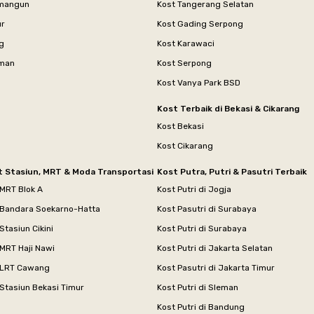
mangun
Kost Tangerang Selatan
ur
Kost Gading Serpong
g
Kost Karawaci
aman
Kost Serpong
Kost Vanya Park BSD
Kost Terbaik di Bekasi & Cikarang
Kost Bekasi
Kost Cikarang
t Stasiun, MRT & Moda Transportasi
Kost Putra, Putri & Pasutri Terbaik
 MRT Blok A
Kost Putri di Jogja
 Bandara Soekarno-Hatta
Kost Pasutri di Surabaya
Stasiun Cikini
Kost Putri di Surabaya
MRT Haji Nawi
Kost Putri di Jakarta Selatan
 LRT Cawang
Kost Pasutri di Jakarta Timur
Stasiun Bekasi Timur
Kost Putri di Sleman
Kost Putri di Bandung