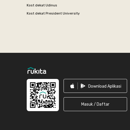
Kost dekat Udinus
Kost dekat President University
Footer
Download Aplikasi
Masuk / Daftar