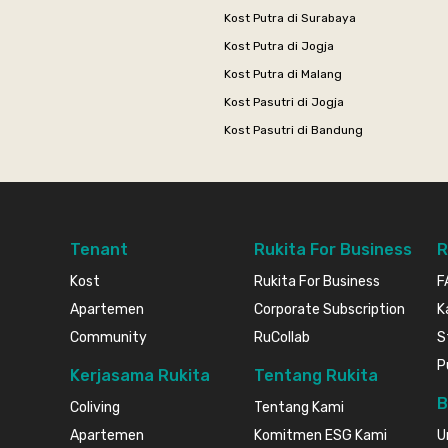
Kost Putra di Surabaya
Kost Putra di Jogja
Kost Putra di Malang
Kost Pasutri di Jogja
Kost Pasutri di Bandung
Tenant
Rukita For Business
R
Kost
Rukita For Business
F
Apartemen
Corporate Subscription
K
Community
RuCollab
S
P
Kerjasama Rukita
Tentang Rukita
B
Coliving
Tentang Kami
Apartemen
Komitmen ESG Kami
U