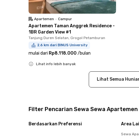
Apartemen
•
Campur
Apartemen Taman Anggrek Residence -
1BR Garden View #1
Tanjung Duren Selatan, Grogol Petamburan
2.6 km dari BINUS University
mulai dari
Rp8.118.000
/
bulan
Lihat info lebih banyak
Close
Lihat Semua Hunia
Filter Pencarian Sewa Sewa Apartemen 
Berdasarkan Preferensi
Area La
Sewa Apa