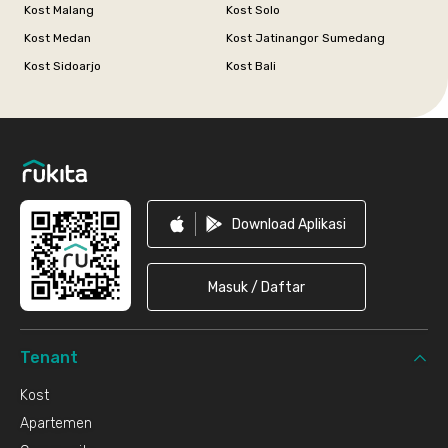
Kost Malang
Kost Solo
Kost Medan
Kost Jatinangor Sumedang
Kost Sidoarjo
Kost Bali
Footer
Download Aplikasi
Masuk / Daftar
Tenant
Kost
Apartemen