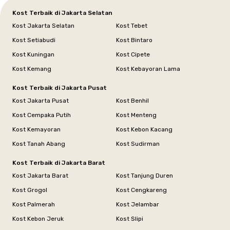
Kost Terbaik di Jakarta Selatan
Kost Jakarta Selatan
Kost Tebet
Kost Setiabudi
Kost Bintaro
Kost Kuningan
Kost Cipete
Kost Kemang
Kost Kebayoran Lama
Kost Terbaik di Jakarta Pusat
Kost Jakarta Pusat
Kost Benhil
Kost Cempaka Putih
Kost Menteng
Kost Kemayoran
Kost Kebon Kacang
Kost Tanah Abang
Kost Sudirman
Kost Terbaik di Jakarta Barat
Kost Jakarta Barat
Kost Tanjung Duren
Kost Grogol
Kost Cengkareng
Kost Palmerah
Kost Jelambar
Kost Kebon Jeruk
Kost Slipi