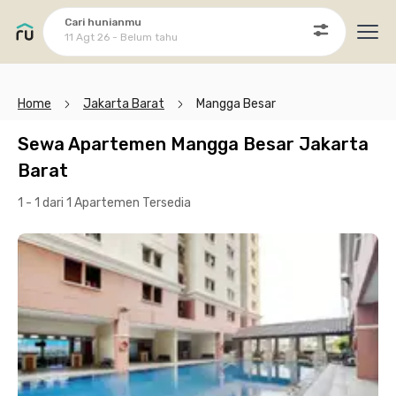
Cari hunianmu
11 Agt 26 - Belum tahu
Ope
Home
Jakarta Barat
Mangga Besar
Sewa Apartemen Mangga Besar Jakarta
Barat
1 - 1 dari 1 Apartemen
Tersedia