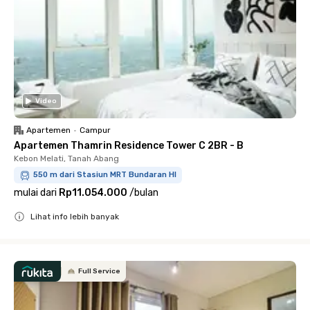
Video
Apartemen
•
Campur
Apartemen Thamrin Residence Tower C 2BR - B
Kebon Melati, Tanah Abang
550 m dari Stasiun MRT Bundaran HI
mulai dari
Rp11.054.000
/
bulan
Lihat info lebih banyak
Close
Full Service