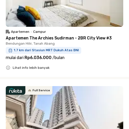
Apartemen
•
Campur
Apartemen The Archies Sudirman - 2BR City View #3
Bendungan Hilir, Tanah Abang
1.7 km dari Stasiun MRT Dukuh Atas BNI
mulai dari
Rp6.036.000
/
bulan
Lihat info lebih banyak
Close
Full Service