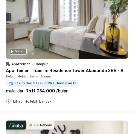
Video
Apartemen
•
Campur
Apartemen Thamrin Residence Tower Alamanda 2BR - A
Kebon Melati, Tanah Abang
532 m dari Stasiun MRT Bundaran HI
mulai dari
Rp11.054.000
/
bulan
Lihat info lebih banyak
Close
Full Service