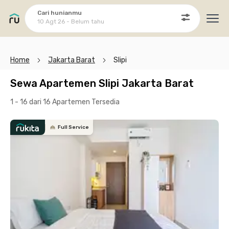
Cari hunianmu
10 Agt 26 - Belum tahu
Ope
Home
Jakarta Barat
Slipi
Sewa Apartemen Slipi Jakarta Barat
1 - 16 dari 16 Apartemen
Tersedia
Full Service