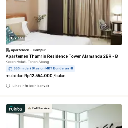
Video
Apartemen
•
Campur
Apartemen Thamrin Residence Tower Alamanda 2BR - B
Kebon Melati, Tanah Abang
550 m dari Stasiun MRT Bundaran HI
mulai dari
Rp12.554.000
/
bulan
Lihat info lebih banyak
Close
Full Service