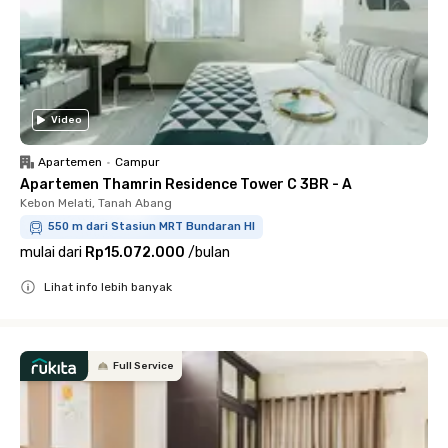
Video
Apartemen
•
Campur
Apartemen Thamrin Residence Tower C 3BR - A
Kebon Melati, Tanah Abang
550 m dari Stasiun MRT Bundaran HI
mulai dari
Rp15.072.000
/
bulan
Lihat info lebih banyak
Close
Full Service