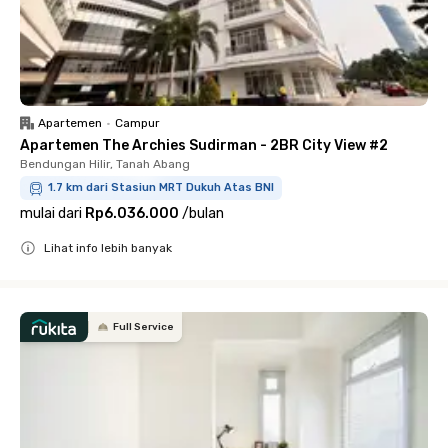
Apartemen
•
Campur
Apartemen The Archies Sudirman - 2BR City View #2
Bendungan Hilir, Tanah Abang
1.7 km dari Stasiun MRT Dukuh Atas BNI
mulai dari
Rp6.036.000
/
bulan
Lihat info lebih banyak
Close
Full Service