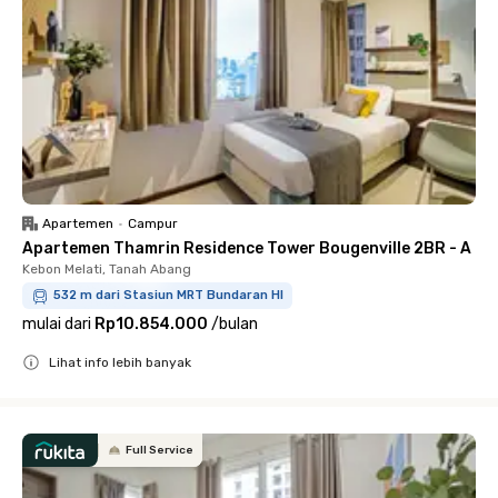
Apartemen
•
Campur
Apartemen Thamrin Residence Tower Bougenville 2BR - A
Kebon Melati, Tanah Abang
532 m dari Stasiun MRT Bundaran HI
mulai dari
Rp10.854.000
/
bulan
Lihat info lebih banyak
Close
Full Service