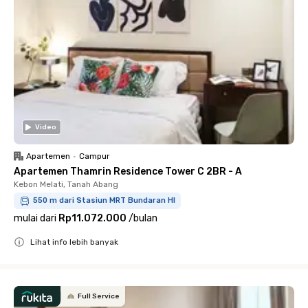
Video
Apartemen
•
Campur
Apartemen Thamrin Residence Tower C 2BR - A
Kebon Melati, Tanah Abang
550 m dari Stasiun MRT Bundaran HI
mulai dari
Rp11.072.000
/
bulan
Lihat info lebih banyak
Close
Full Service