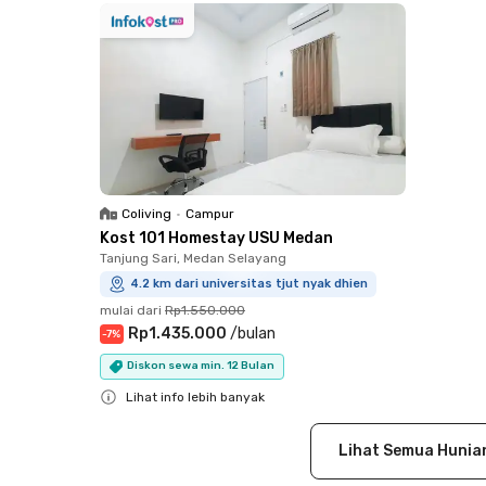
Coliving
•
Campur
Kost 101 Homestay USU Medan
Tanjung Sari, Medan Selayang
4.2 km dari universitas tjut nyak dhien
mulai dari
Rp1.550.000
Rp1.435.000
/
bulan
-
7
%
Diskon sewa min. 12 Bulan
Lihat info lebih banyak
Close
Lihat Semua Hunia