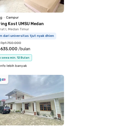
ng
•
Campur
ring Kost UMSU Medan
rat I, Medan Timur
m dari universitas tjut nyak dhien
Rp1.750.000
.635.000
/
bulan
 sewa min. 12 Bulan
info lebih banyak