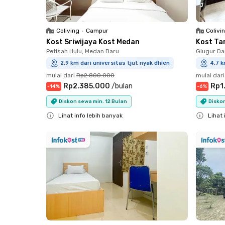
Coliving
•
Campur
Colivi
Kost Sriwijaya Kost Medan
Kost Ta
Petisah Hulu, Medan Baru
Glugur Da
2.9 km dari universitas tjut nyak dhien
4.7 k
mulai dari
Rp2.800.000
mulai dari
Rp2.385.000
/
bulan
Rp1
-
14
%
-
6
%
Diskon sewa min. 12 Bulan
Diskon
Lihat info lebih banyak
Lihat 
Close
Close