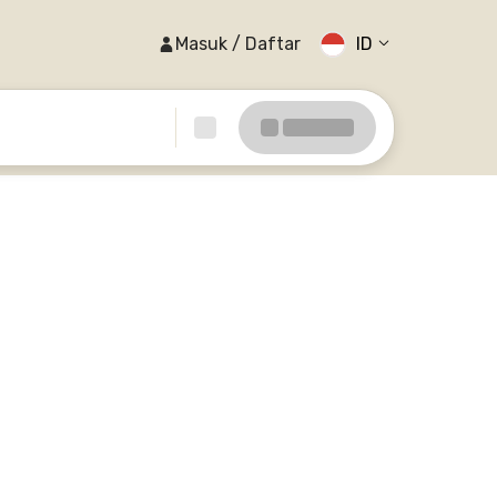
Masuk / Daftar
ID
n