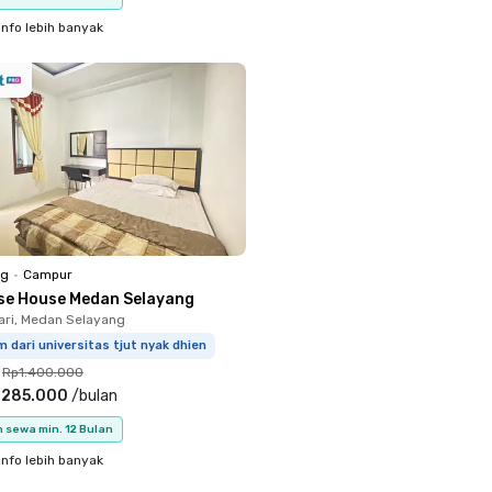
info lebih banyak
ng
•
Campur
se House Medan Selayang
ari, Medan Selayang
m dari universitas tjut nyak dhien
Rp1.400.000
.285.000
/
bulan
 sewa min. 12 Bulan
info lebih banyak