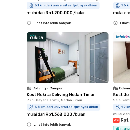
5.1 km dari universitas tjut nyak dhien
1.6 k
mulai dari
Rp1.200.000
/
bulan
mulai dar
Lihat info lebih banyak
Lihat 
Close
Close
Coliving
•
Campur
Colivi
Kost Rukita Deliving Medan Timur
Kost Jo
Pulo Brayan Darat Ii, Medan Timur
Sei Sikam
5.8 km dari universitas tjut nyak dhien
1.9 k
mulai dari
Rp1.368.000
/
bulan
mulai dari
Rp1
-
7
%
Lihat info lebih banyak
Diskon