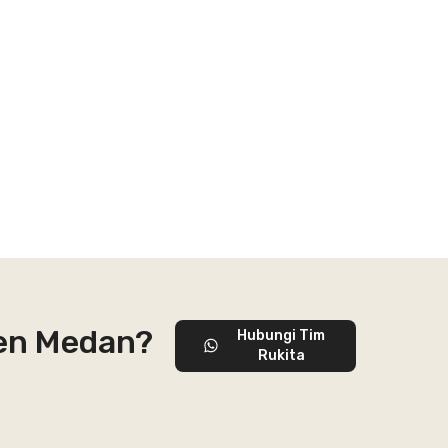
ien Medan?
Hubungi Tim
Rukita