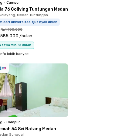
ng
•
Campur
ola 76 Coliving Tuntungan Medan
Selayang, Medan Tuntungan
m dari universitas tjut nyak dhien
Rp1.700.000
.585.000
/
bulan
 sewa min. 12 Bulan
info lebih banyak
ng
•
Campur
emah 54 Sei Batang Medan
Medan Sunggal