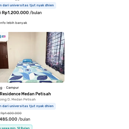
m dari universitas tjut nyak dhien
i
Rp1.200.000
/
bulan
info lebih banyak
ng
•
Campur
 Residence Medan Petisah
bing D, Medan Petisah
m dari universitas tjut nyak dhien
Rp1.600.000
.485.000
/
bulan
 sewa min. 12 Bulan