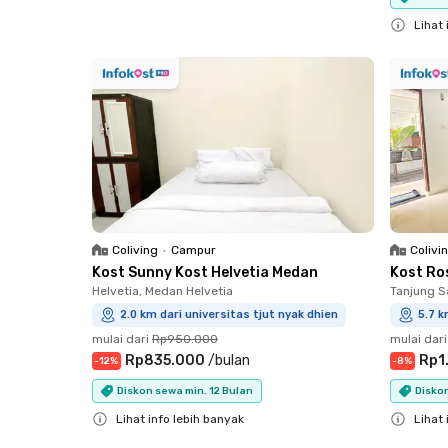
Close
Lihat 
Close
Coliving
•
Campur
Colivi
Kost Sunny Kost Helvetia Medan
Kost Ro
Helvetia, Medan Helvetia
Tanjung S
2.0 km dari universitas tjut nyak dhien
5.7 k
mulai dari
Rp950.000
mulai dari
Rp835.000
/
bulan
Rp1
-
12
%
-
8
%
Diskon sewa min. 12 Bulan
Diskon
Lihat info lebih banyak
Lihat 
Close
Close