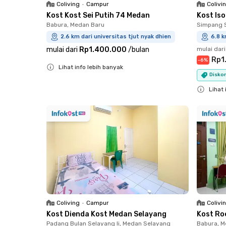
Coliving
•
Campur
Colivi
Kost Kost Sei Putih 74 Medan
Kost Is
Babura, Medan Baru
Simpang 
2.6 km dari universitas tjut nyak dhien
6.8 k
mulai dari
Rp1.400.000
/
bulan
mulai dari
Rp1
-
6
%
Lihat info lebih banyak
Diskon
Close
Lihat 
Close
Coliving
•
Campur
Colivi
Kost Dienda Kost Medan Selayang
Kost Ro
Padang Bulan Selayang Ii, Medan Selayang
Babura, 