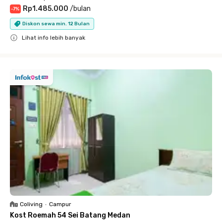
Rp1.485.000
/
bulan
-
7
%
Diskon sewa min. 12 Bulan
Lihat info lebih banyak
Close
Coliving
•
Campur
Kost Roemah 54 Sei Batang Medan