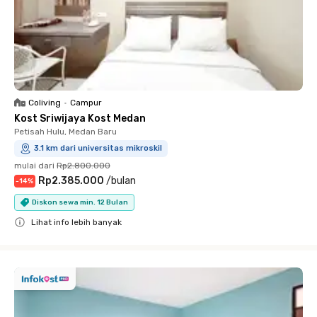
Coliving
•
Campur
Kost Sriwijaya Kost Medan
Petisah Hulu, Medan Baru
3.1 km dari universitas mikroskil
mulai dari
Rp2.800.000
Rp2.385.000
/
bulan
-
14
%
Diskon sewa min. 12 Bulan
Lihat info lebih banyak
Close