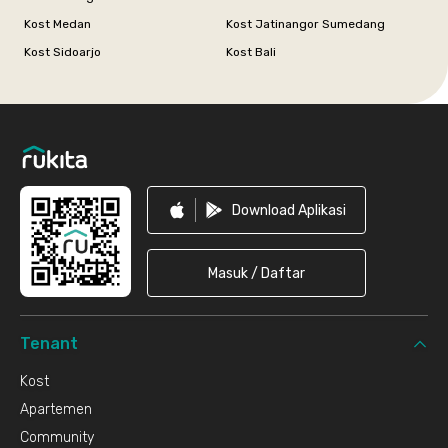
Kost Medan
Kost Jatinangor Sumedang
Kost Sidoarjo
Kost Bali
Footer
Download Aplikasi
Masuk / Daftar
Tenant
Kost
Apartemen
Community