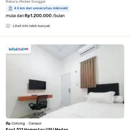
Babura, Medan Sunggal
4.5 km dari universitas mikroskil
mulai dari
Rp1.200.000
/
bulan
Lihat info lebih banyak
Close
Coliving
•
Campur
Kost 101 Homestay USU Medan