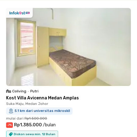
Coliving
•
Putri
Kost Villa Avicenna Medan Amplas
Suka Maju, Medan Johor
5.1 km dari universitas mikroskil
mulai dari
Rp1.500.000
Rp1.385.000
/
bulan
-
7
%
Diskon sewa min. 12 Bulan