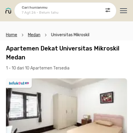
Cari hunianmu
7 Agt 26 - Belum tahu
Ope
Home
Medan
Universitas Mikroskil
Apartemen Dekat Universitas Mikroskil
Medan
1 - 10 dari 10 Apartemen
Tersedia