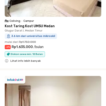
Coliving
•
Campur
Kost Taring Kost UMSU Medan
Glugur Darat I, Medan Timur
3.6 km dari universitas mikroskil
mulai dari
Rp1.750.000
Rp1.635.000
/
bulan
-
6
%
Diskon sewa min. 12 Bulan
Lihat info lebih banyak
Close