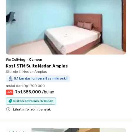
Coliving
•
Campur
Kost STM Suite Medan Amplas
Sitirejo Ii, Medan Amplas
5.1 km dari universitas mikroskil
mulai dari
Rp1.700.000
Rp1.585.000
/
bulan
-
6
%
Diskon sewa min. 12 Bulan
Lihat info lebih banyak
Close