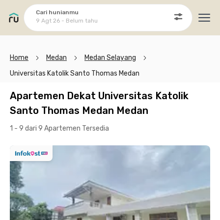
Cari hunianmu
9 Agt 26 - Belum tahu
Ope
Home
Medan
Medan Selayang
Universitas Katolik Santo Thomas Medan
Apartemen Dekat Universitas Katolik
Santo Thomas Medan Medan
1 - 9 dari 9 Apartemen
Tersedia