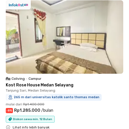
Coliving
•
Campur
Kost Rose House Medan Selayang
Tanjung Sari, Medan Selayang
265 m dari universitas katolik santo thomas medan
mulai dari
Rp1.400.000
Rp1.285.000
/
bulan
-
8
%
Diskon sewa min. 12 Bulan
Lihat info lebih banyak