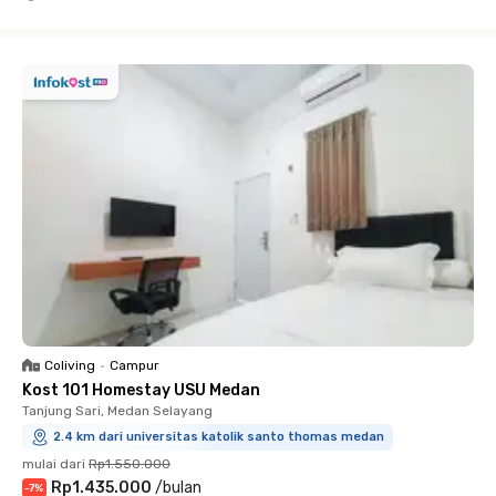
Close
Coliving
•
Campur
Kost 101 Homestay USU Medan
Tanjung Sari, Medan Selayang
2.4 km dari universitas katolik santo thomas medan
mulai dari
Rp1.550.000
Rp1.435.000
/
bulan
-
7
%