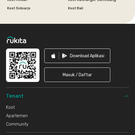
Kost Sidoarjo
Kost Bali
Footer
Download Aplikasi
Masuk / Daftar
Tenant
Kost
Apartemen
Community