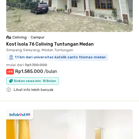
Coliving
•
Campur
Kost Isola 76 Coliving Tuntungan Medan
Simpang Selayang, Medan Tuntungan
1.1 km dari universitas katolik santo thomas medan
mulai dari
Rp1.700.000
Rp1.585.000
/
bulan
-
6
%
Diskon sewa min. 12 Bulan
Lihat info lebih banyak
Close