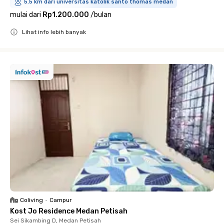
5.5 km dari universitas katolik santo thomas medan
mulai dari
Rp1.200.000
/
bulan
Lihat info lebih banyak
Close
Coliving
•
Campur
Kost Jo Residence Medan Petisah
Sei Sikambing D, Medan Petisah