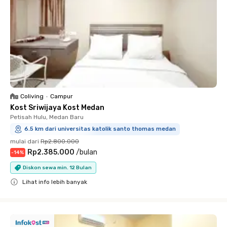
Coliving
•
Campur
Kost Sriwijaya Kost Medan
Petisah Hulu, Medan Baru
6.5 km dari universitas katolik santo thomas medan
mulai dari
Rp2.800.000
Rp2.385.000
/
bulan
-
14
%
Diskon sewa min. 12 Bulan
Lihat info lebih banyak
Close