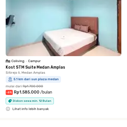
Coliving
•
Campur
Kost STM Suite Medan Amplas
Sitirejo Ii, Medan Amplas
5.1 km dari sun plaza medan
mulai dari
Rp1.700.000
Rp1.585.000
/
bulan
-
6
%
Diskon sewa min. 12 Bulan
Lihat info lebih banyak
Close