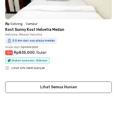
Coliving
•
Campur
Kost Sunny Kost Helvetia Medan
Helvetia, Medan Helvetia
5.5 km dari sun plaza medan
mulai dari
Rp950.000
Rp835.000
/
bulan
-
12
%
Diskon sewa min. 12 Bulan
Lihat info lebih banyak
Close
Lihat Semua Hunian