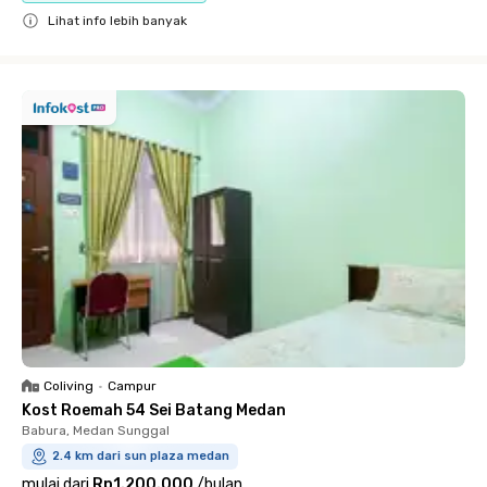
Lihat info lebih banyak
Close
Coliving
•
Campur
Kost Roemah 54 Sei Batang Medan
Babura, Medan Sunggal
2.4 km dari sun plaza medan
mulai dari
Rp1.200.000
/
bulan