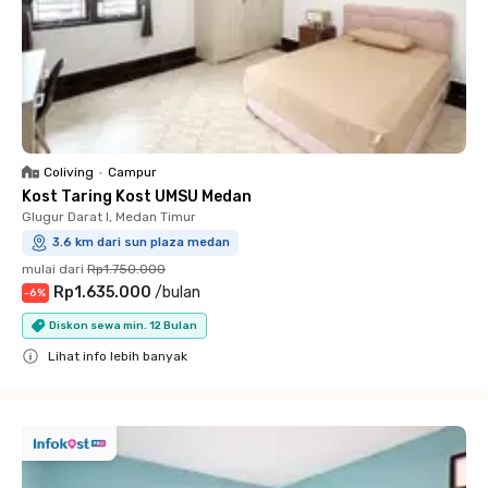
Coliving
•
Campur
Kost Taring Kost UMSU Medan
Glugur Darat I, Medan Timur
3.6 km dari sun plaza medan
mulai dari
Rp1.750.000
Rp1.635.000
/
bulan
-
6
%
Diskon sewa min. 12 Bulan
Lihat info lebih banyak
Close