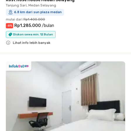
Tanjung Sari, Medan Selayang
6.8 km dari sun plaza medan
mulai dari
Rp1.400.000
Rp1.285.000
/
bulan
-
8
%
Diskon sewa min. 12 Bulan
Lihat info lebih banyak
Close