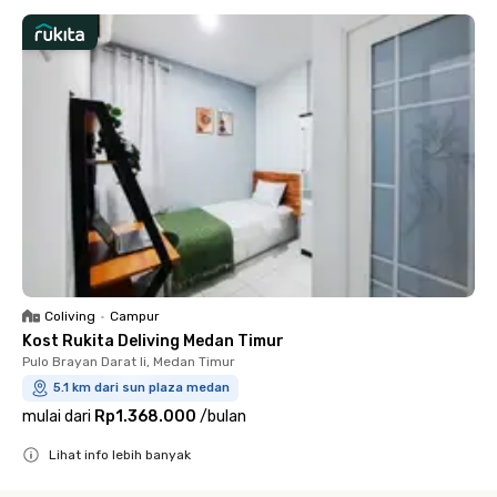
Coliving
•
Campur
Kost Rukita Deliving Medan Timur
Pulo Brayan Darat Ii, Medan Timur
5.1 km dari sun plaza medan
mulai dari
Rp1.368.000
/
bulan
Lihat info lebih banyak
Close