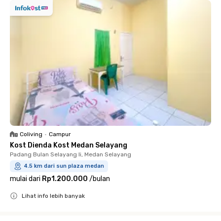
Coliving
•
Campur
Kost Dienda Kost Medan Selayang
Padang Bulan Selayang Ii, Medan Selayang
4.5 km dari sun plaza medan
mulai dari
Rp1.200.000
/
bulan
Lihat info lebih banyak
Close