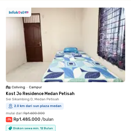
Coliving
•
Campur
Kost Jo Residence Medan Petisah
Sei Sikambing D, Medan Petisah
2.0 km dari sun plaza medan
mulai dari
Rp1.600.000
Rp1.485.000
/
bulan
-
7
%
Diskon sewa min. 12 Bulan