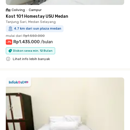
Coliving
•
Campur
Kost 101 Homestay USU Medan
Tanjung Sari, Medan Selayang
4.7 km dari sun plaza medan
mulai dari
Rp1.550.000
Rp1.435.000
/
bulan
-
7
%
Diskon sewa min. 12 Bulan
Lihat info lebih banyak
Close