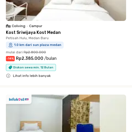
Coliving
•
Campur
Kost Sriwijaya Kost Medan
Petisah Hulu, Medan Baru
1.0 km dari sun plaza medan
mulai dari
Rp2.800.000
Rp2.385.000
/
bulan
-
14
%
Diskon sewa min. 12 Bulan
Lihat info lebih banyak
Close