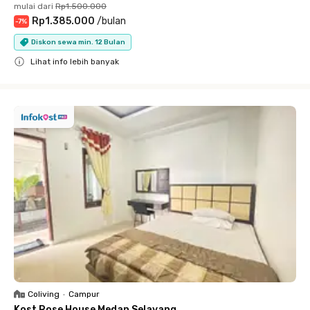
mulai dari
Rp1.500.000
Rp1.385.000
/
bulan
-
7
%
Diskon sewa min. 12 Bulan
Lihat info lebih banyak
Close
Coliving
•
Campur
Kost Rose House Medan Selayang