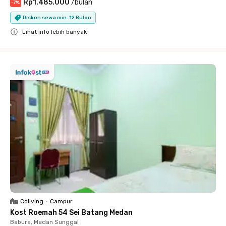
Rp1.485.000
/
bulan
-
7
%
Diskon sewa min. 12 Bulan
Lihat info lebih banyak
Close
Coliving
•
Campur
Kost Roemah 54 Sei Batang Medan
Babura, Medan Sunggal