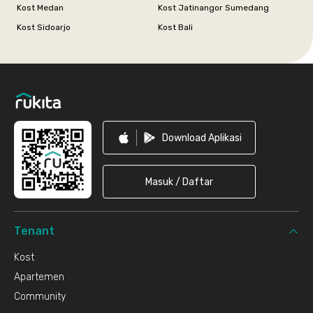
Kost Medan
Kost Jatinangor Sumedang
Kost Sidoarjo
Kost Bali
Footer
Download Aplikasi
Masuk / Daftar
Tenant
Kost
Apartemen
Community