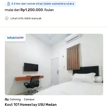
5.5 km dari universitas islam sumatera utara
mulai dari
Rp1.200.000
/
bulan
Lihat info lebih banyak
Close
Coliving
•
Campur
Kost 101 Homestay USU Medan