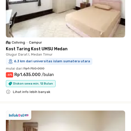
Coliving
•
Campur
Kost Taring Kost UMSU Medan
Glugur Darat I, Medan Timur
6.3 km dari universitas islam sumatera utara
mulai dari
Rp1.750.000
Rp1.635.000
/
bulan
-
6
%
Diskon sewa min. 12 Bulan
Lihat info lebih banyak
Close