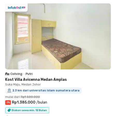
Coliving
•
Putri
Kost Villa Avicenna Medan Amplas
Suka Maju, Medan Johor
2.3 km dari universitas islam sumatera utara
mulai dari
Rp1.500.000
Rp1.385.000
/
bulan
-
7
%
Diskon sewa min. 12 Bulan