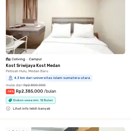
Coliving
•
Campur
Kost Sriwijaya Kost Medan
Petisah Hulu, Medan Baru
4.3 km dari universitas islam sumatera utara
mulai dari
Rp2.800.000
Rp2.385.000
/
bulan
-
14
%
Diskon sewa min. 12 Bulan
Lihat info lebih banyak
Close