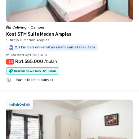
Coliving
•
Campur
Kost STM Suite Medan Amplas
Sitirejo Ii, Medan Amplas
2.3 km dari universitas islam sumatera utara
mulai dari
Rp1.700.000
Rp1.585.000
/
bulan
-
6
%
Diskon sewa min. 12 Bulan
Lihat info lebih banyak
Close