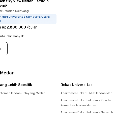
en Sky View Medan - Studio
w #2
ari, Medan Selayang
m dari Universitas Sumatera Utara
)
i
Rp2.800.000
/
bulan
info lebih banyak
n
 Medan
ang Lebih Spesifik
Dekat Universitas
rtemen Medan Selayang Medan
Apartemen Dekat BINUS Medan Med
Apartemen Dekat Politeknik Keseha
Kemenkes Medan Medan
Apartemen Dekat Politeknik Negeri