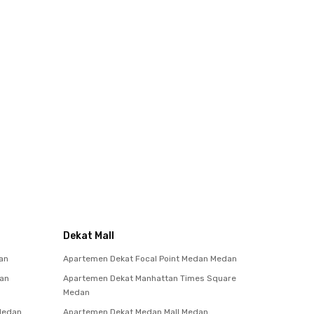
Dekat Mall
an
Apartemen Dekat Focal Point Medan Medan
tan
Apartemen Dekat Manhattan Times Square
Medan
 Medan
Apartemen Dekat Medan Mall Medan