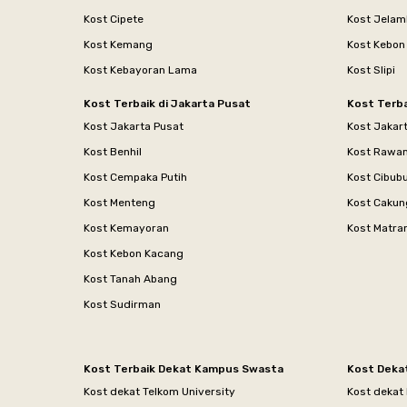
Kost Cipete
Kost Jelam
Kost Kemang
Kost Kebon
Kost Kebayoran Lama
Kost Slipi
Kost Terbaik di Jakarta Pusat
Kost Terba
Kost Jakarta Pusat
Kost Jakar
Kost Benhil
Kost Rawa
Kost Cempaka Putih
Kost Cibub
Kost Menteng
Kost Cakun
Kost Kemayoran
Kost Matr
Kost Kebon Kacang
Kost Tanah Abang
Kost Sudirman
Kost Terbaik Dekat Kampus Swasta
Kost Deka
Kost dekat Telkom University
Kost dekat