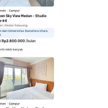
emen
•
Campur
en Sky View Medan - Studio
w #4
ari, Medan Selayang
m dari Universitas Sumatera Utara
)
i
Rp2.800.000
/
bulan
info lebih banyak
emen
•
Campur