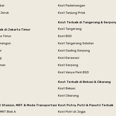
bar
Kost Pademangan
 Jeruk
Kost Tanjung Priok
Kost Terbaik di Tangerang & Serpon
Kost Tangerang
ik di Jakarta Timur
ta Timur
Kost BSD
mangun
Kost Tangerang Selatan
ur
Kost Gading Serpong
g
Kost Karawaci
aman
Kost Serpong
Kost Vanya Park BSD
Kost Terbaik di Bekasi & Cikarang
Kost Bekasi
Kost Cikarang
t Stasiun, MRT & Moda Transportasi
Kost Putra, Putri & Pasutri Terbaik
 MRT Blok A
Kost Putri di Jogja