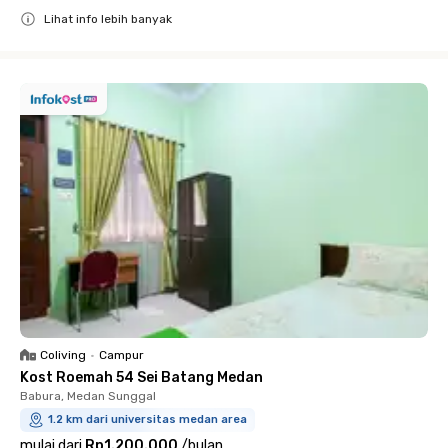
Lihat info lebih banyak
Close
Coliving
•
Campur
Kost Roemah 54 Sei Batang Medan
Babura, Medan Sunggal
1.2 km dari universitas medan area
mulai dari
Rp1.200.000
/
bulan