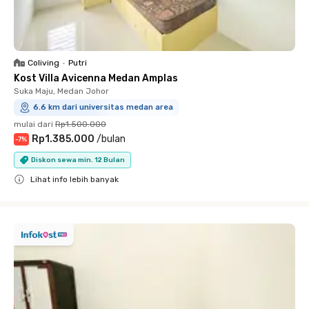
Coliving
•
Putri
Kost Villa Avicenna Medan Amplas
Suka Maju, Medan Johor
6.6 km dari universitas medan area
mulai dari
Rp1.500.000
Rp1.385.000
/
bulan
-
7
%
Diskon sewa min. 12 Bulan
Lihat info lebih banyak
Close