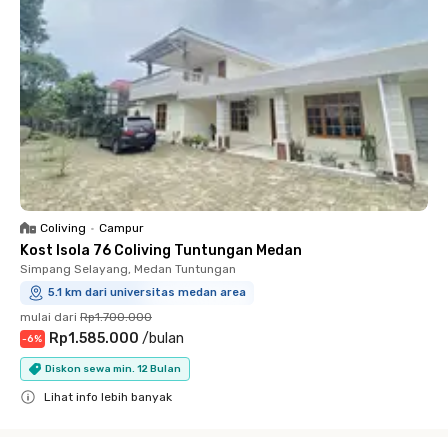
Coliving
•
Campur
Kost Isola 76 Coliving Tuntungan Medan
Simpang Selayang, Medan Tuntungan
5.1 km dari universitas medan area
mulai dari
Rp1.700.000
Rp1.585.000
/
bulan
-
6
%
Diskon sewa min. 12 Bulan
Lihat info lebih banyak
Close