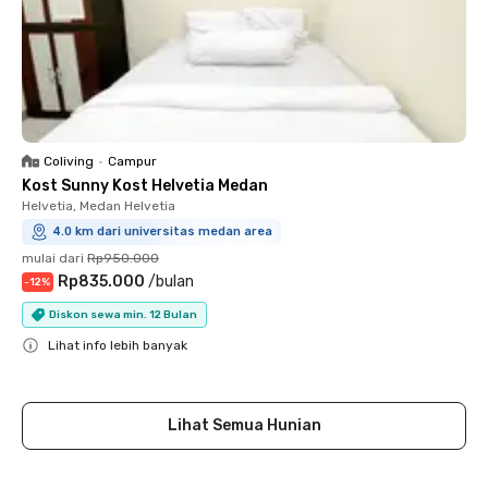
Coliving
•
Campur
Kost Sunny Kost Helvetia Medan
Helvetia, Medan Helvetia
4.0 km dari universitas medan area
mulai dari
Rp950.000
Rp835.000
/
bulan
-
12
%
Diskon sewa min. 12 Bulan
Lihat info lebih banyak
Close
Lihat Semua Hunian