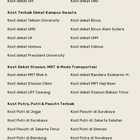
Kost dekat UPI
Kost dekat UNS
Kost Terbaik Dekat Kampus Swasta
Kost dekat Telkom University
Kost dekat Binus
Kost dekat UMS
Kost dekat Binus Alam Sutera
Kost dekat UII
Kost dekat UMY
Kost dekat Unimus
Kost dekat Udinus
Kost dekat President University
Kost Dekat Stasiun, MRT & Moda Transportasi
Kost dekat MRT Blok A
Kost dekat Bandara Soekarno-Hatta
Kost dekat Stasiun Cikini
Kost dekat MRT Haji Nawi
Kost dekat LRT Cawang
Kost dekat Stasiun Bekasi Timur
Kost Putra, Putri & Pasutri Terbaik
Kost Putri di Jogja
Kost Pasutri di Surabaya
Kost Putri di Surabaya
Kost Putri di Jakarta Selatan
Kost Pasutri di Jakarta Timur
Kost Putri di Sleman
Kost Putri di Bandung
Kost Putra di Surabaya