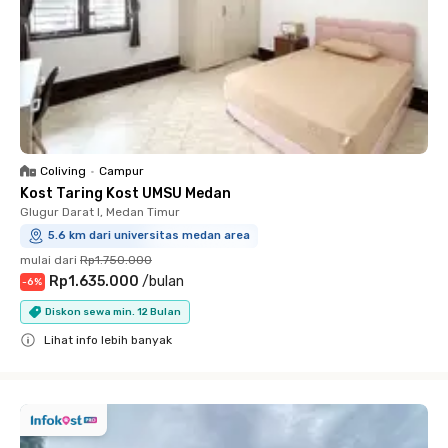
Coliving
•
Campur
Kost Taring Kost UMSU Medan
Glugur Darat I, Medan Timur
5.6 km dari universitas medan area
mulai dari
Rp1.750.000
Rp1.635.000
/
bulan
-
6
%
Diskon sewa min. 12 Bulan
Lihat info lebih banyak
Close