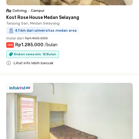
Coliving
•
Campur
Kost Rose House Medan Selayang
Tanjung Sari, Medan Selayang
4.1 km dari universitas medan area
mulai dari
Rp1.400.000
Rp1.285.000
/
bulan
-
8
%
Diskon sewa min. 12 Bulan
Lihat info lebih banyak
Close