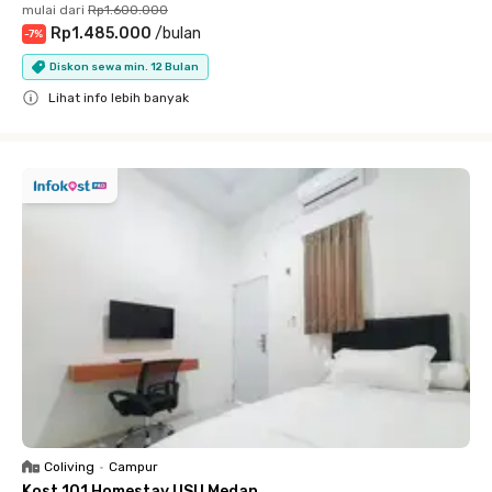
mulai dari
Rp1.600.000
Rp1.485.000
/
bulan
-
7
%
Diskon sewa min. 12 Bulan
Lihat info lebih banyak
Close
Coliving
•
Campur
Kost 101 Homestay USU Medan