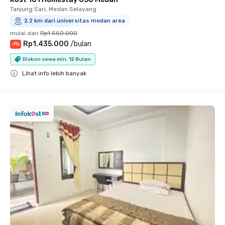
Tanjung Sari, Medan Selayang
2.2 km dari universitas medan area
mulai dari
Rp1.550.000
Rp1.435.000
/
bulan
-
7
%
Diskon sewa min. 12 Bulan
Lihat info lebih banyak
Close