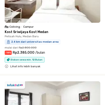
Coliving
•
Campur
Kost Sriwijaya Kost Medan
Petisah Hulu, Medan Baru
2.4 km dari universitas medan area
mulai dari
Rp2.800.000
Rp2.385.000
/
bulan
-
14
%
Diskon sewa min. 12 Bulan
Lihat info lebih banyak
Close