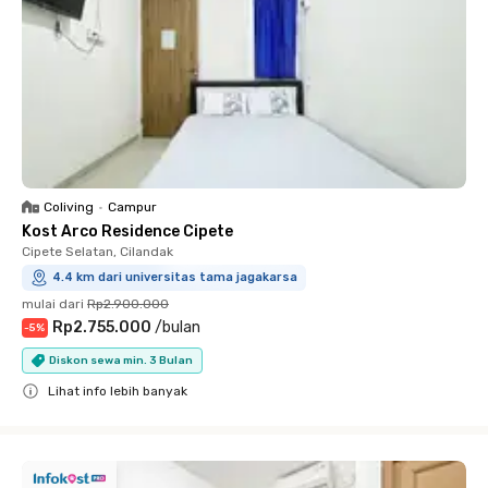
Coliving
•
Campur
Kost Arco Residence Cipete
Cipete Selatan, Cilandak
4.4 km dari universitas tama jagakarsa
mulai dari
Rp2.900.000
Rp2.755.000
/
bulan
-
5
%
Diskon sewa min. 3 Bulan
Lihat info lebih banyak
Close