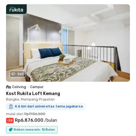
360
Coliving
•
Campur
Kost Rukita Loft Kemang
Bangka, Mampang Prapatan
4.6 km dari universitas tama jagakarsa
mulai dari
Rp7.136.000
Rp6.876.000
/
bulan
-
3
%
Diskon sewa min. 12 Bulan