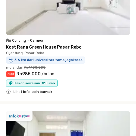
Coliving
•
Campur
Kost Rana Green House Pasar Rebo
Cijantung, Pasar Rebo
3.6 km dari universitas tama jagakarsa
mulai dari
Rp1.100.000
Rp985.000
/
bulan
-
10
%
Diskon sewa min. 12 Bulan
Lihat info lebih banyak
Close