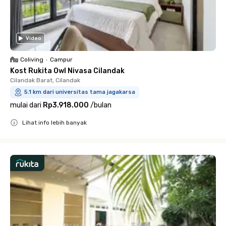
Video
Coliving
•
Campur
Kost Rukita Owl Nivasa Cilandak
Cilandak Barat, Cilandak
5.1 km dari universitas tama jagakarsa
mulai dari
Rp3.918.000
/
bulan
Lihat info lebih banyak
Close