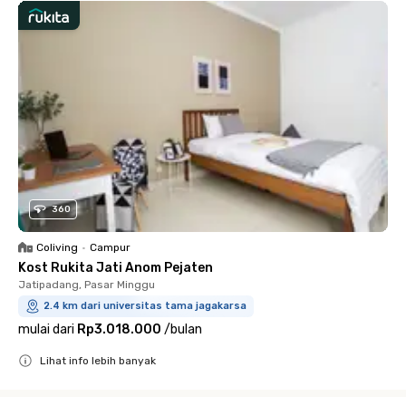
360
Coliving
•
Campur
Kost Rukita Jati Anom Pejaten
Jatipadang, Pasar Minggu
2.4 km dari universitas tama jagakarsa
mulai dari
Rp3.018.000
/
bulan
Lihat info lebih banyak
Close