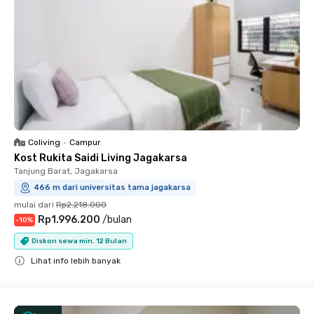
Coliving
•
Campur
Kost Rukita Saidi Living Jagakarsa
Tanjung Barat, Jagakarsa
466 m dari universitas tama jagakarsa
mulai dari
Rp2.218.000
Rp1.996.200
/
bulan
-
10
%
Diskon sewa min. 12 Bulan
Lihat info lebih banyak
Close