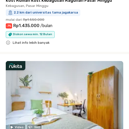
Kost Rumah Kost Kebagusan Ragunan Pasar Minggu
Kebagusan, Pasar Minggu
2.2 km dari universitas tama jagakarsa
mulai dari
Rp1.550.000
Rp1.435.000
/
bulan
-
7
%
Diskon sewa min. 12 Bulan
Lihat info lebih banyak
Close
Video
360