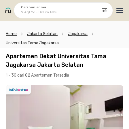
Cari hunianmu
9 Agt 26 - Belum tahu
Ope
Home
Jakarta Selatan
Jagakarsa
Universitas Tama Jagakarsa
Apartemen Dekat Universitas Tama
Jagakarsa Jakarta Selatan
1 - 30 dari 82 Apartemen
Tersedia