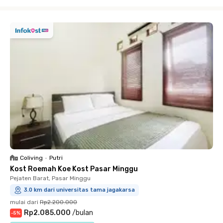
Close
Coliving
•
Putri
Kost Roemah Koe Kost Pasar Minggu
Pejaten Barat, Pasar Minggu
3.0 km dari universitas tama jagakarsa
mulai dari
Rp2.200.000
Rp2.085.000
/
bulan
-
5
%