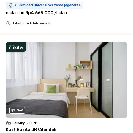
4.8 km dari universitas tama jagakarsa
mulai dari
Rp4.668.000
/
bulan
Lihat info lebih banyak
Close
360
Coliving
•
Putri
Kost Rukita 3R Cilandak