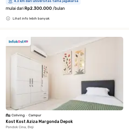
4.3 km dari universitas tama jagakarsa
mulai dari
Rp2.300.000
/
bulan
Lihat info lebih banyak
Close
Coliving
•
Campur
Kost Kost Aziza Margonda Depok
Pondok Cina, Beji