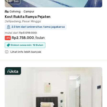
360
Coliving
•
Campur
Kost Rukita Ramya Pejaten
Jatipadang, Pasar Minggu
2.0 km dari universitas tama jagakarsa
mulai dari
Rp3.018.000
Rp2.758.000
/
bulan
-
8
%
Diskon sewa min. 12 Bulan
Lihat info lebih banyak
Close