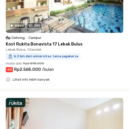
Video
360
Coliving
•
Campur
Kost Rukita Bonavista 17 Lebak Bulus
Lebak Bulus, Cilandak
6.2 km dari universitas tama jagakarsa
mulai dari
Rp2.818.000
Rp2.568.000
/
bulan
-
8
%
Lihat info lebih banyak
Close