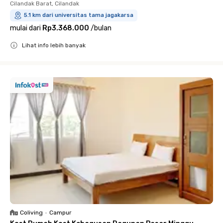
Cilandak Barat, Cilandak
5.1 km dari universitas tama jagakarsa
mulai dari
Rp3.368.000
/
bulan
Lihat info lebih banyak
Close
Coliving
•
Campur