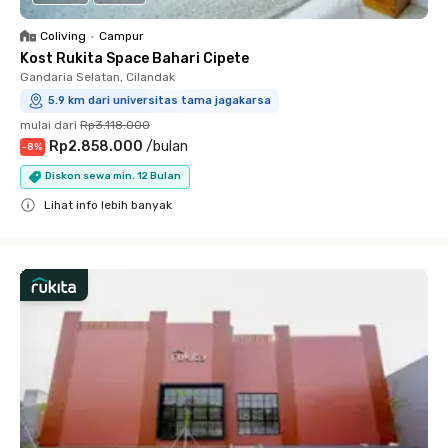
Coliving
•
Campur
Kost Rukita Space Bahari Cipete
Gandaria Selatan, Cilandak
5.9 km dari universitas tama jagakarsa
mulai dari
Rp3.118.000
Rp2.858.000
/
bulan
-
8
%
Diskon sewa min. 12 Bulan
Lihat info lebih banyak
Close