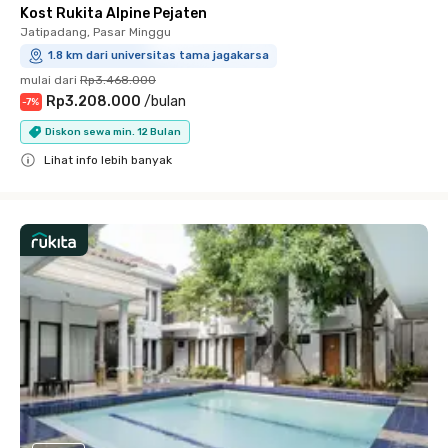
Kost Rukita Alpine Pejaten
Jatipadang, Pasar Minggu
1.8 km dari universitas tama jagakarsa
mulai dari
Rp3.468.000
Rp3.208.000
/
bulan
-
7
%
Diskon sewa min. 12 Bulan
Lihat info lebih banyak
Close