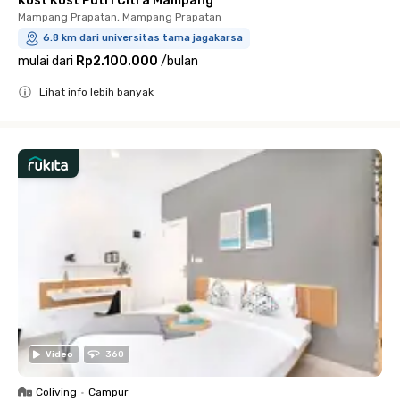
Kost Kost Putri Citra Mampang
Mampang Prapatan, Mampang Prapatan
6.8 km dari universitas tama jagakarsa
mulai dari
Rp2.100.000
/
bulan
Lihat info lebih banyak
Close
Video
360
Coliving
•
Campur