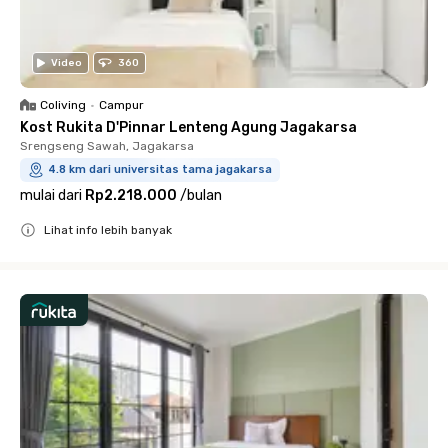
Video
360
Coliving
•
Campur
Kost Rukita D'Pinnar Lenteng Agung Jagakarsa
Srengseng Sawah, Jagakarsa
4.8 km dari universitas tama jagakarsa
mulai dari
Rp2.218.000
/
bulan
Lihat info lebih banyak
Close