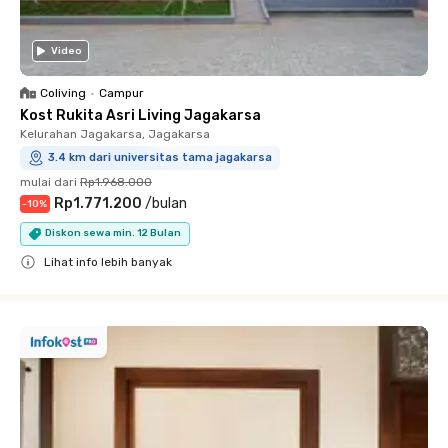
Video
Coliving
•
Campur
Kost Rukita Asri Living Jagakarsa
Kelurahan Jagakarsa, Jagakarsa
3.4 km dari universitas tama jagakarsa
mulai dari
Rp1.968.000
Rp1.771.200
/
bulan
-
10
%
Diskon sewa min. 12 Bulan
Lihat info lebih banyak
Close