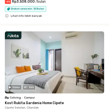
Rp3.508.000
/
bulan
-
6
%
Diskon sewa min. 12 Bulan
Lihat info lebih banyak
Close
Video
360
Coliving
•
Campur
Kost Rukita Gardenia Home Cipete
Cipete Selatan, Cilandak