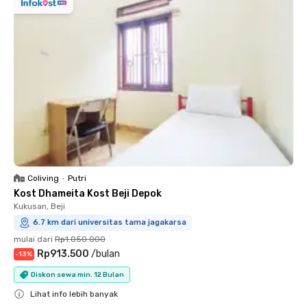
Coliving
•
Putri
Kost Dhameita Kost Beji Depok
Kukusan, Beji
6.7 km dari universitas tama jagakarsa
mulai dari
Rp1.050.000
Rp913.500
/
bulan
-
13
%
Diskon sewa min. 12 Bulan
Lihat info lebih banyak