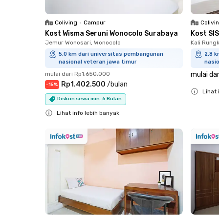
Coliving
•
Campur
Colivi
Kost Wisma Seruni Wonocolo Surabaya
Kost SI
Jemur Wonosari, Wonocolo
Kali Rung
5.0 km dari universitas pembangunan
2.8 
nasional veteran jawa timur
nasio
mulai dari
Rp1.650.000
mulai dar
Rp1.402.500
/
bulan
-
15
%
Lihat 
Diskon sewa min. 6 Bulan
Close
Lihat info lebih banyak
Close