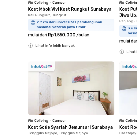
Coliving
•
Campur
Colivi
Kost Mbok Vivi Kost Rungkut Surabaya
Kost Pu
Kali Rungkut, Rungkut
Jiwo Ub
Panjang J
2.9 km dari universitas pembangunan
nasional veteran jawa timur
3.6 
nasio
mulai dari
Rp1.550.000
/
bulan
mulai dar
Lihat info lebih banyak
Lihat 
Close
Close
Coliving
•
Campur
Colivi
Kost Sofie Syariah Jemursari Surabaya
Kost Ro
Tenggilis Mejoyo, Tenggilis Mejoyo
Baratajay