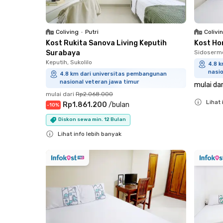
Coliving
•
Putri
Colivi
Kost Rukita Sanova Living Keputih
Kost Ho
Surabaya
Sidoserm
Keputih, Sukolilo
4.8 
nasio
4.8 km dari universitas pembangunan
nasional veteran jawa timur
mulai dar
mulai dari
Rp2.068.000
Lihat 
Rp1.861.200
/
bulan
-
10
%
Close
Diskon sewa min. 12 Bulan
Lihat info lebih banyak
Close