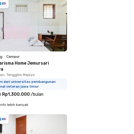
ng
•
Campur
arisma Home Jemursari
ya
ri, Tenggilis Mejoyo
km dari universitas pembangunan
nal veteran jawa timur
i
Rp1.300.000
/
bulan
info lebih banyak