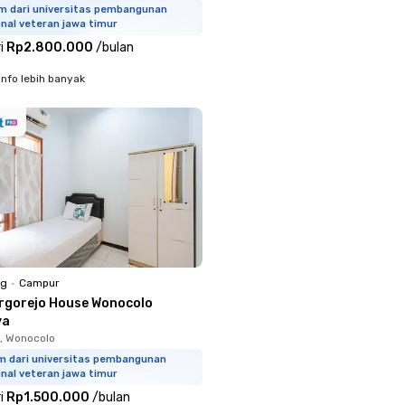
km dari universitas pembangunan
nal veteran jawa timur
i
Rp2.800.000
/
bulan
info lebih banyak
ng
•
Campur
rgorejo House Wonocolo
ya
, Wonocolo
km dari universitas pembangunan
nal veteran jawa timur
i
Rp1.500.000
/
bulan