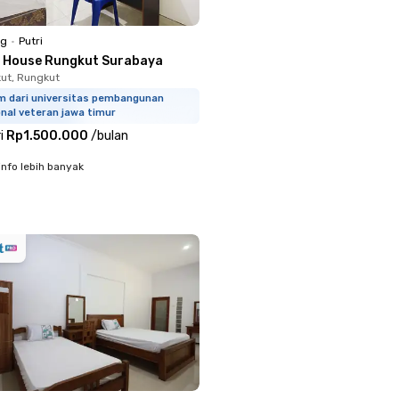
ng
•
Putri
S House Rungkut Surabaya
kut, Rungkut
km dari universitas pembangunan
nal veteran jawa timur
i
Rp1.500.000
/
bulan
info lebih banyak