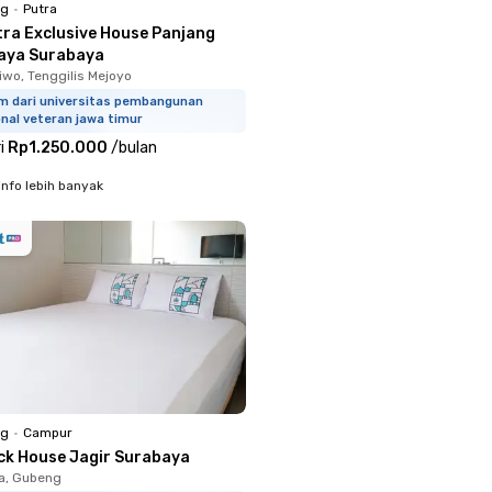
ng
•
Putra
tra Exclusive House Panjang
aya Surabaya
iwo, Tenggilis Mejoyo
km dari universitas pembangunan
nal veteran jawa timur
i
Rp1.250.000
/
bulan
info lebih banyak
ng
•
Campur
ck House Jagir Surabaya
a, Gubeng