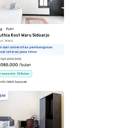
ng
•
Putri
uthia Kost Waru Sidoarjo
ri, Waru
km dari universitas pembangunan
nal veteran jawa timur
Rp1.200.000
.085.000
/
bulan
 sewa min. 12 Bulan
info lebih banyak