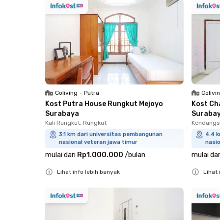
Coliving
•
Putra
Colivi
Kost Putra House Rungkut Mejoyo
Kost Ch
Surabaya
Suraba
Kali Rungkut, Rungkut
Kendangsa
3.1 km dari universitas pembangunan
4.4 
nasional veteran jawa timur
nasio
mulai dari
Rp1.000.000
/
bulan
mulai dar
Lihat info lebih banyak
Lihat 
Close
Close