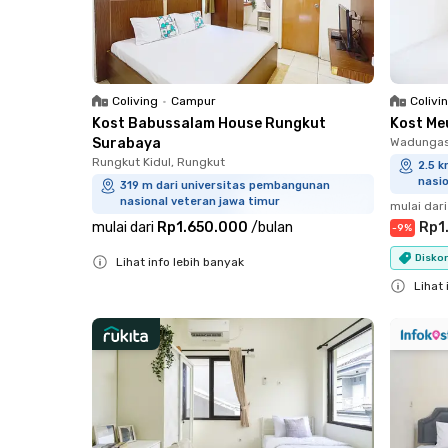
Coliving
•
Campur
Colivi
Kost Babussalam House Rungkut
Kost Me
Surabaya
Wadungas
Rungkut Kidul, Rungkut
2.5 
nasio
319 m dari universitas pembangunan
nasional veteran jawa timur
mulai dari
mulai dari
Rp1.650.000
/
bulan
Rp1
-
9
%
Diskon
Lihat info lebih banyak
Close
Lihat 
Close