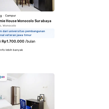
ng
•
Campur
mie House Wonocolo Surabaya
o, Wonocolo
km dari universitas pembangunan
nal veteran jawa timur
i
Rp1.700.000
/
bulan
info lebih banyak