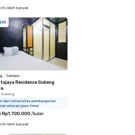
info lebih banyak
ng
•
Campur
rtajaya Residence Gubeng
ya
, Gubeng
km dari universitas pembangunan
nal veteran jawa timur
i
Rp1.700.000
/
bulan
info lebih banyak