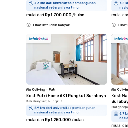
4.3 km dari universitas pembangunan
4.5 
nasional veteran jawa timur
nasio
mulai dari
Rp1.700.000
/
bulan
mulai dar
Lihat info lebih banyak
Lihat 
Close
Close
Coliving
•
Putri
Colivi
Kost Putri Home AK1 Rungkut Surabaya
Kost Ma
Kali Rungkut, Rungkut
Suraba
Margorejo
2.9 km dari universitas pembangunan
nasional veteran jawa timur
5.7 
nasio
mulai dari
Rp1.250.000
/
bulan
mulai dar