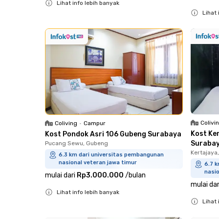
Lihat info lebih banyak
Lihat 
Close
Close
Colivi
Coliving
•
Campur
Kost Ke
Kost Pondok Asri 106 Gubeng Surabaya
Suraba
Pucang Sewu, Gubeng
Kertajaya
6.3 km dari universitas pembangunan
nasional veteran jawa timur
6.7 
nasio
mulai dari
Rp3.000.000
/
bulan
mulai dar
Lihat info lebih banyak
Lihat 
Close
Close