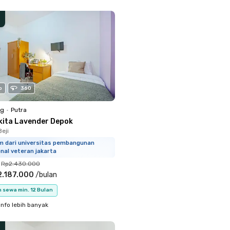
o
360
ng
•
Putra
kita Lavender Depok
eji
km dari universitas pembangunan
nal veteran jakarta
Rp2.430.000
2.187.000
/
bulan
 sewa min. 12 Bulan
info lebih banyak