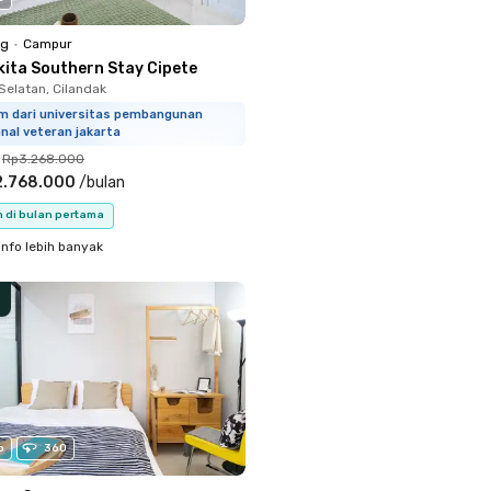
ng
•
Campur
kita Southern Stay Cipete
Selatan, Cilandak
km dari universitas pembangunan
nal veteran jakarta
Rp3.268.000
2.768.000
/
bulan
n di bulan pertama
info lebih banyak
o
360