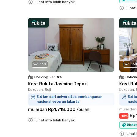
Lihat info lebih banyak
Lihat 
Close
Close
360
360
Coliving
•
Putra
Colivi
Kost Rukita Jasmine Depok
Kost Ru
Kukusan, Beji
Kukusan, B
5.6 km dari universitas pembangunan
5.6 
nasional veteran jakarta
nasio
mulai dari
Rp1.718.000
/
bulan
mulai dari
Rp
-
10
%
Lihat info lebih banyak
Diskon
Close
Lihat 