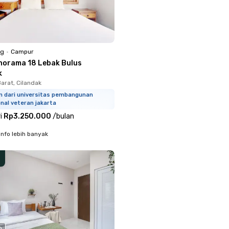
ng
•
Campur
norama 18 Lebak Bulus
k
arat, Cilandak
km dari universitas pembangunan
nal veteran jakarta
i
Rp3.250.000
/
bulan
info lebih banyak
o