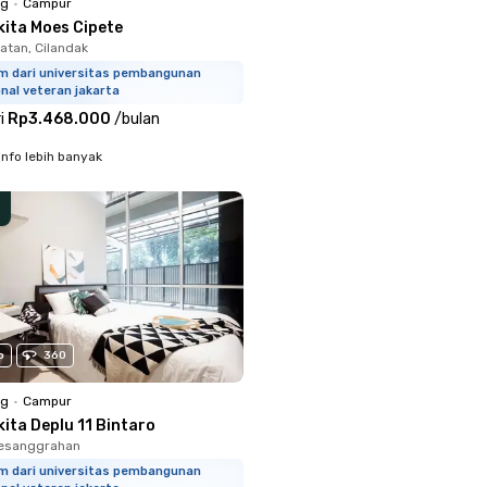
ng
•
Campur
kita Moes Cipete
atan, Cilandak
km dari universitas pembangunan
nal veteran jakarta
i
Rp3.468.000
/
bulan
info lebih banyak
o
360
ng
•
Campur
ita Deplu 11 Bintaro
Pesanggrahan
km dari universitas pembangunan