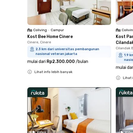
Coliving
•
Campur
Colivi
Kost Bee Home Cinere
Kost Pa
Cinere, Cinere
Cilanda
Cilandak B
2.3 km dari universitas pembangunan
nasional veteran jakarta
1.9 
nasio
mulai dari
Rp2.300.000
/
bulan
mulai dar
Lihat info lebih banyak
Lihat 
Close
Close
Video
Vide