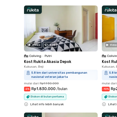
Close
Video
360
Vide
Coliving
•
Putri
Colivi
Kost Rukita Akasia Depok
Kost Ru
Kukusan, Beji
Kukusan, B
5.8 km dari universitas pembangunan
5.8 
nasional veteran jakarta
nasio
mulai dari
Rp1.930.000
mulai dari
Rp1.830.000
/
bulan
Rp
-
5
%
-
10
%
Diskon di bulan pertama
Diskon
Lihat info lebih banyak
Lihat 
Close
Close