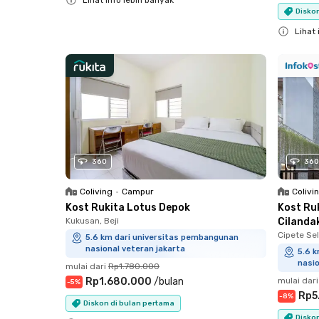
Lihat info lebih banyak
Diskon
Close
Lihat 
Close
360
360
Coliving
•
Campur
Colivi
Kost Rukita Lotus Depok
Kost Ru
Kukusan, Beji
Cilanda
Cipete Sel
5.6 km dari universitas pembangunan
nasional veteran jakarta
5.6 
nasio
mulai dari
Rp1.780.000
Rp1.680.000
/
bulan
mulai dari
-
5
%
Rp5
-
8
%
Diskon di bulan pertama
Diskon