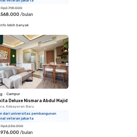
nal veteran jakarta
Rp2.718.000
.568.000
/
bulan
info lebih banyak
o
ng
•
Campur
kita Deluxe Nismara Abdul Majid
ara, Kebayoran Baru
km dari universitas pembangunan
nal veteran jakarta
Rp6.236.000
.976.000
/
bulan