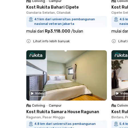
Coliving
•
Campur
Colivi
Kost Rukita Bahari Cipete
Kost Ru
Gandaria Selatan, Cilandak
Cipete Sel
4.1 km dari universitas pembangunan
4.5 
nasional veteran jakarta
nasio
mulai dari
Rp3.118.000
/
bulan
mulai dar
Lihat info lebih banyak
Lihat 
Close
Close
Video
Vide
Coliving
•
Campur
Colivi
Kost Rukita Samara House Ragunan
Kost Ruk
Ragunan, Pasar Minggu
Bintaro, 
4.8 km dari universitas pembangunan
5.4 