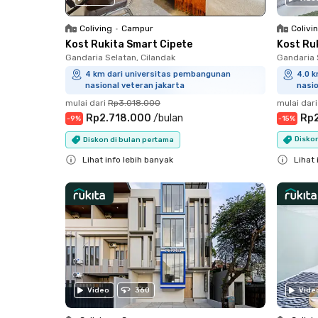
Colivi
Coliving
•
Campur
Kost Ru
Kost Rukita Smart Cipete
Gandaria 
Gandaria Selatan, Cilandak
4.0 
4 km dari universitas pembangunan
nasio
nasional veteran jakarta
mulai dari
mulai dari
Rp3.018.000
Rp
Rp2.718.000
/
bulan
-
15
%
-
9
%
Disko
Diskon di bulan pertama
Lihat 
Lihat info lebih banyak
Close
Close
Video
360
Vide