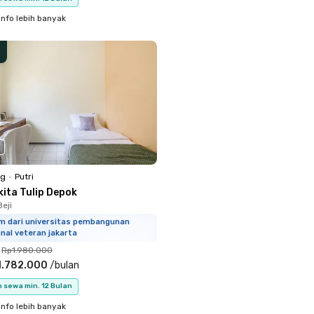
info lebih banyak
ng
•
Putri
kita Tulip Depok
eji
km dari universitas pembangunan
nal veteran jakarta
Rp1.980.000
1.782.000
/
bulan
 sewa min. 12 Bulan
info lebih banyak