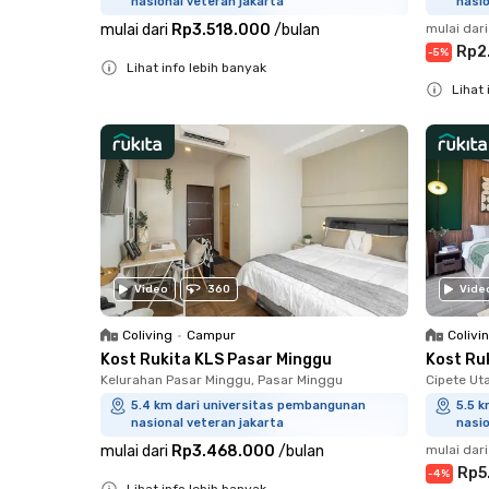
nasional veteran jakarta
nasio
mulai dari
Rp3.518.000
/
bulan
mulai dari
Rp2
-
5
%
Lihat info lebih banyak
Lihat 
Close
Close
Video
360
Vide
Coliving
•
Campur
Colivi
Kost Rukita KLS Pasar Minggu
Kost Ru
Kelurahan Pasar Minggu, Pasar Minggu
Cipete Ut
5.4 km dari universitas pembangunan
5.5 
nasional veteran jakarta
nasio
mulai dari
Rp3.468.000
/
bulan
mulai dari
Rp5
-
4
%