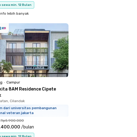
 sewa min. 12 Bulan
info lebih banyak
ng
•
Campur
kita 8AM Residence Cipete
k
atan, Cilandak
km dari universitas pembangunan
nal veteran jakarta
Rp5.900.000
.400.000
/
bulan
 sewa min. 12 Bulan