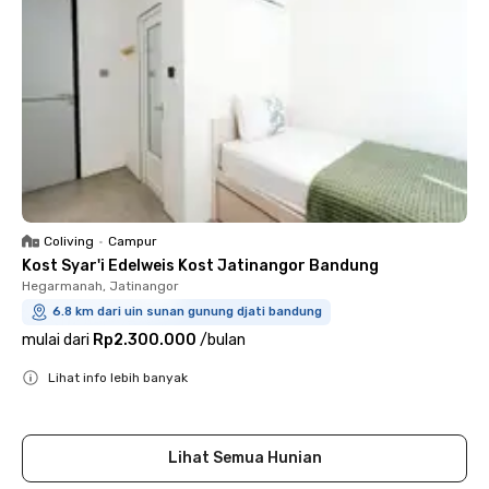
Coliving
•
Campur
Kost Syar'i Edelweis Kost Jatinangor Bandung
Hegarmanah, Jatinangor
6.8 km dari uin sunan gunung djati bandung
mulai dari
Rp2.300.000
/
bulan
Lihat info lebih banyak
Close
Lihat Semua Hunian