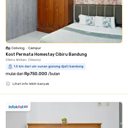
Coliving
•
Campur
Kost Permata Homestay Cibiru Bandung
Cibiru Wetan, Cileunyi
1.5 km dari uin sunan gunung djati bandung
mulai dari
Rp750.000
/
bulan
Lihat info lebih banyak
Close