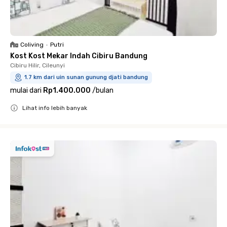
Coliving
•
Putri
Kost Kost Mekar Indah Cibiru Bandung
Cibiru Hilir, Cileunyi
1.7 km dari uin sunan gunung djati bandung
mulai dari
Rp1.400.000
/
bulan
Lihat info lebih banyak
Close