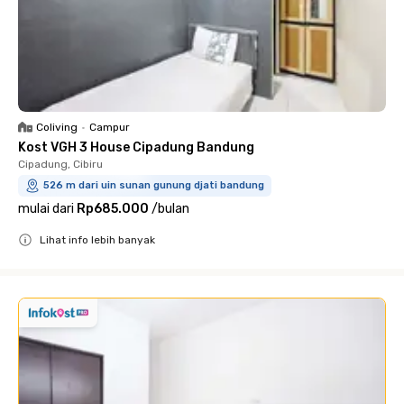
Coliving
•
Campur
Kost VGH 3 House Cipadung Bandung
Cipadung, Cibiru
526 m dari uin sunan gunung djati bandung
mulai dari
Rp685.000
/
bulan
Lihat info lebih banyak
Close