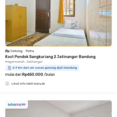
Coliving
•
Putra
Kost Pondok Sangkuriang 2 Jatinangor Bandung
Hegarmanah, Jatinangor
6.9 km dari uin sunan gunung djati bandung
mulai dari
Rp650.000
/
bulan
Lihat info lebih banyak
Close