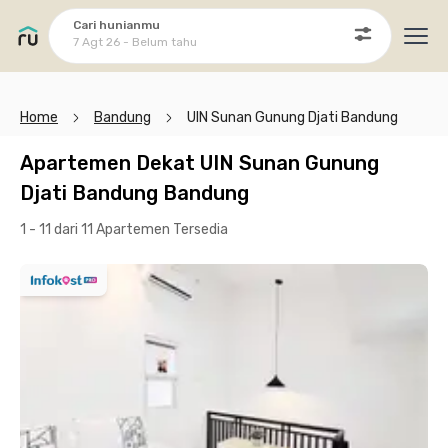
Cari hunianmu
7 Agt 26 - Belum tahu
Ope
Home
Bandung
UIN Sunan Gunung Djati Bandung
Apartemen Dekat UIN Sunan Gunung
Djati Bandung Bandung
1 - 11 dari 11 Apartemen
Tersedia