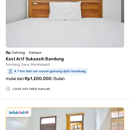
Coliving
•
Campur
Kost Arif Sukaasih Bandung
Sindang Jaya, Mandalajati
4.7 km dari uin sunan gunung djati bandung
mulai dari
Rp1.200.000
/
bulan
Lihat info lebih banyak
Close