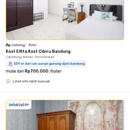
Coliving
•
Putri
Kost Elfita Kost Cibiru Bandung
Cipadung Wetan, Panyileukan
559 m dari uin sunan gunung djati bandung
mulai dari
Rp700.000
/
bulan
Lihat info lebih banyak
Close