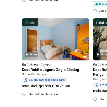
Lihat info lebih banyak
Diskon
Close
Lihat 
Close
Video
Vide
Coliving
•
Campur
Colivi
Kost Rukita Laguna Joglo Ciledug
Kost Ruk
Joglo, Kembangan
Pengum
Srengsen
5.6 km dari tokopedia care
5.9 k
mulai dari
Rp1.818.000
/
bulan
mulai dar
Lihat info lebih banyak
Lihat 
Close
Close