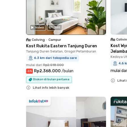
Video
360
Colivi
Coliving
•
Campur
Kost Wy
Kost Rukita Eastern Tanjung Duren
Jelamb
Tanjung Duren Selatan, Grogol Petamburan
Kedoya Ut
6.3 km dari tokopedia care
4.6 k
mulai dari
Rp2.518.000
mulai dar
Rp2.368.000
/
bulan
-
5
%
Diskon di bulan pertama
Lihat 
Close
Lihat info lebih banyak
Close