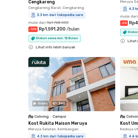
Cengkareng
Meruya S
Cengkareng Barat, Cengkareng
4.3 k
3.3 km dari tokopedia care
mulai dari
mulai dari
Rp1.768.000
Rp4
-
6
%
Rp1.591.200
/
bulan
-
10
%
Diskon
Diskon sewa min. 12 Bulan
Lihat 
Lihat info lebih banyak
Close
Close
Video
360
Coliving
•
Campur
Colivi
Kost Rukita Maison Meruya
Kost Um
Meruya Selatan, Kembangan
Kedoya Ut
4.3 km dari tokopedia care
4.6 k