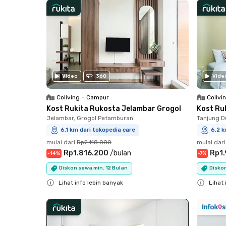
Video
360
Vide
Coliving
•
Campur
Colivi
Kost Rukita Rukosta Jelambar Grogol
Kost Ru
Jelambar, Grogol Petamburan
Tanjung D
6.1 km dari tokopedia care
6.2 k
mulai dari
Rp2.118.000
mulai dari
Rp1.816.200
/
bulan
Rp1
-
14
%
-
7
%
Diskon sewa min. 12 Bulan
Disko
Lihat info lebih banyak
Lihat 
Close
Close