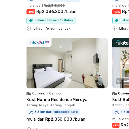
mulai dari
Rp2.318.000
mulai dari
Rp2.086.200
/
bulan
Rp
-
10
%
-
10
%
Diskon sewa min. 12 Bulan
Diskon
Lihat info lebih banyak
Lihat 
Close
Close
360
Coliving
•
Campur
Colivi
Kost Hanna Residence Meruya
Kost Ru
Karang Mulya, Karang Tengah
Kebon Jer
3.3 km dari tokopedia care
4.8 k
mulai dari
Rp2.050.000
/
bulan
mulai dari
Rp2
-
9
%