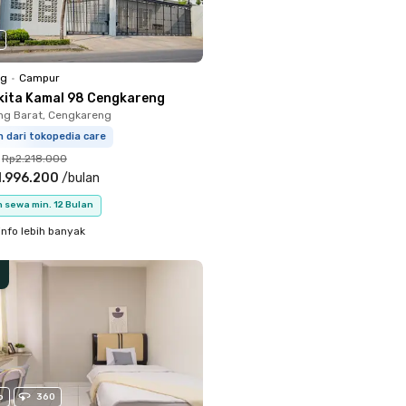
ng
•
Campur
kita Kamal 98 Cengkareng
ng Barat, Cengkareng
m dari tokopedia care
Rp2.218.000
1.996.200
/
bulan
 sewa min. 12 Bulan
info lebih banyak
o
360