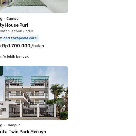
ng
•
Campur
ty House Puri
latan, Kebon Jeruk
m dari tokopedia care
i
Rp1.700.000
/
bulan
info lebih banyak
ng
•
Campur
kita Twin Park Meruya