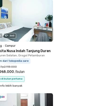
o
360
ng
•
Campur
kita Nusa Indah Tanjung Duren
uren Selatan, Grogol Petamburan
m dari tokopedia care
Rp2.118.000
.968.000
/
bulan
n di bulan pertama
info lebih banyak