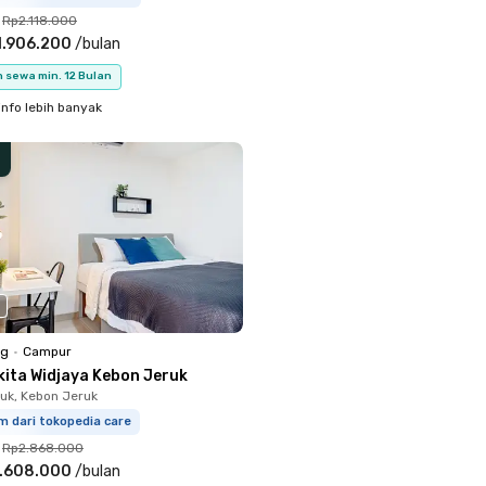
Rp2.118.000
1.906.200
/
bulan
 sewa min. 12 Bulan
info lebih banyak
ng
•
Campur
kita Widjaya Kebon Jeruk
uk, Kebon Jeruk
m dari tokopedia care
Rp2.868.000
.608.000
/
bulan