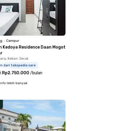
ng
•
Campur
n Kedoya Residence Daan Mogot
ar
ara, Kebon Jeruk
m dari tokopedia care
i
Rp2.750.000
/
bulan
info lebih banyak