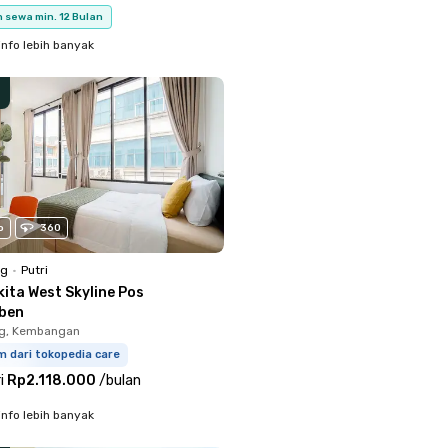
 sewa min. 12 Bulan
info lebih banyak
o
360
ng
•
Putri
ita West Skyline Pos
ben
g, Kembangan
m dari tokopedia care
i
Rp2.118.000
/
bulan
info lebih banyak