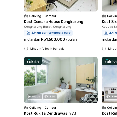
Coliving
•
Campur
Colivi
Kost Cemara House Cengkareng
Kost Six
Cengkareng Barat, Cengkareng
Kedoya Se
2.9 km dari tokopedia care
2.4 k
mulai dari
Rp1.500.000
/
bulan
mulai dar
Lihat info lebih banyak
Lihat 
Close
Close
Video
360
360
Coliving
•
Campur
Colivi
Kost Rukita Cendrawasih 73
Kost Ru