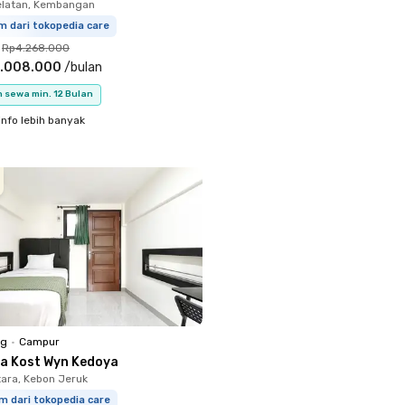
elatan, Kembangan
m dari tokopedia care
Rp4.268.000
.008.000
/
bulan
 sewa min. 12 Bulan
info lebih banyak
ng
•
Campur
a Kost Wyn Kedoya
ara, Kebon Jeruk
m dari tokopedia care