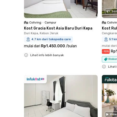
360
Coliving
•
Campur
Colivi
Kost Gracia Kost Asia Baru Duri Kepa
Kost Ru
Duri Kepa, Kebon Jeruk
Cengkare
4.7 km dari tokopedia care
5.1 k
mulai dari
Rp1.450.000
/
bulan
mulai dari
Rp
-
10
%
Lihat info lebih banyak
Diskon
Close
Lihat 
Close
Vide