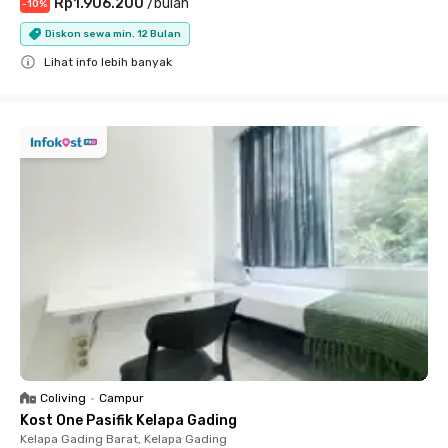
Rp1.906.200
/
bulan
-
10
%
Diskon sewa min. 12 Bulan
Lihat info lebih banyak
Close
Coliving
•
Campur
Kost One Pasifik Kelapa Gading
Kelapa Gading Barat, Kelapa Gading