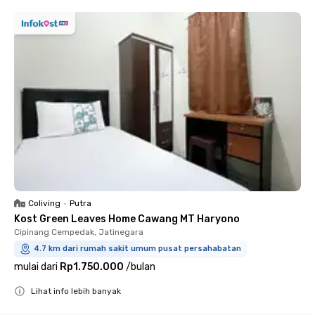
Coliving
•
Putra
Kost Green Leaves Home Cawang MT Haryono
Cipinang Cempedak, Jatinegara
4.7 km dari rumah sakit umum pusat persahabatan
mulai dari
Rp1.750.000
/
bulan
Lihat info lebih banyak
Close