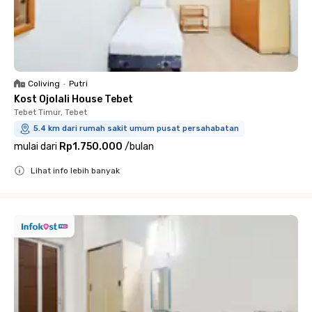
Coliving
•
Putri
Kost Ojolali House Tebet
Tebet Timur, Tebet
5.4 km dari rumah sakit umum pusat persahabatan
mulai dari
Rp1.750.000
/
bulan
Lihat info lebih banyak
Close