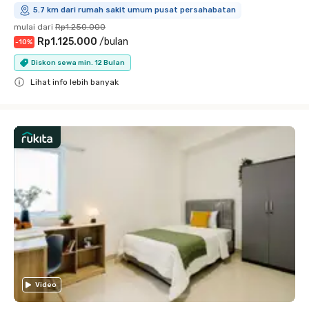
5.7 km dari rumah sakit umum pusat persahabatan
mulai dari
Rp1.250.000
Rp1.125.000
/
bulan
-
10
%
Diskon sewa min. 12 Bulan
Lihat info lebih banyak
Close
Video