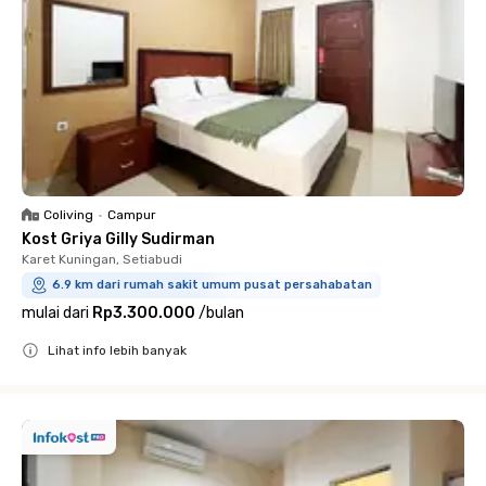
Coliving
•
Campur
Kost Griya Gilly Sudirman
Karet Kuningan, Setiabudi
6.9 km dari rumah sakit umum pusat persahabatan
mulai dari
Rp3.300.000
/
bulan
Lihat info lebih banyak
Close