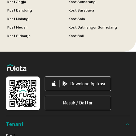
Kost Jogja
Kost Semarang
Kost Bandung
Kost Surabaya
Kost Malang
Kost Solo
Kost Medan
Kost Jatinangor Sumedang
Kost Sidoarjo
Kost Bali
Footer
Download Aplikasi
Masuk / Daftar
Tenant
Kost