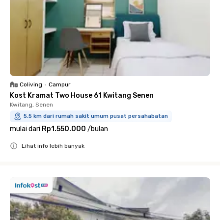
Coliving
•
Campur
Kost Kramat Two House 61 Kwitang Senen
Kwitang, Senen
5.5 km dari rumah sakit umum pusat persahabatan
mulai dari
Rp1.550.000
/
bulan
Lihat info lebih banyak
Close