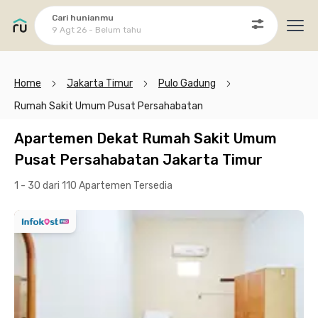
Cari hunianmu
9 Agt 26 - Belum tahu
Ope
Home
Jakarta Timur
Pulo Gadung
Rumah Sakit Umum Pusat Persahabatan
Apartemen Dekat Rumah Sakit Umum
Pusat Persahabatan Jakarta Timur
1 - 30 dari 110 Apartemen
Tersedia