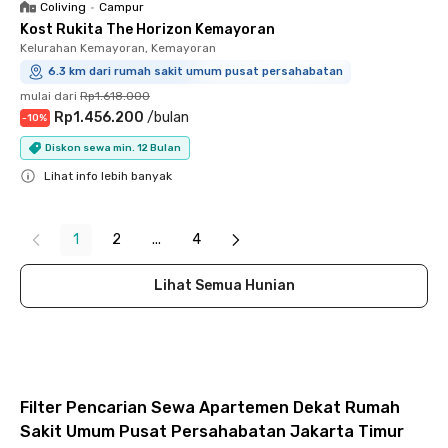
Coliving
•
Campur
Kost Rukita The Horizon Kemayoran
Kelurahan Kemayoran, Kemayoran
6.3 km dari rumah sakit umum pusat persahabatan
mulai dari
Rp1.618.000
Rp1.456.200
/
bulan
-
10
%
Diskon sewa min. 12 Bulan
Lihat info lebih banyak
Close
1
2
...
4
Lihat Semua Hunian
Filter Pencarian Sewa Apartemen Dekat Rumah
Sakit Umum Pusat Persahabatan Jakarta Timur