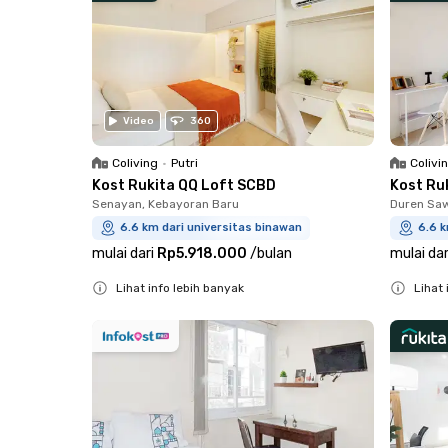
Video
360
Coliving
•
Putri
Colivi
Kost Rukita QQ Loft SCBD
Kost Ru
Senayan, Kebayoran Baru
Duren Saw
6.6 km dari universitas binawan
6.6 k
mulai dari
Rp5.918.000
/
bulan
mulai dar
Lihat info lebih banyak
Lihat 
Close
Close