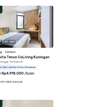
o
360
ng
•
Campur
kita Tenun CoLiving Kuningan
anggi, Setiabudi
m dari universitas binawan
i
Rp4.918.000
/
bulan
info lebih banyak