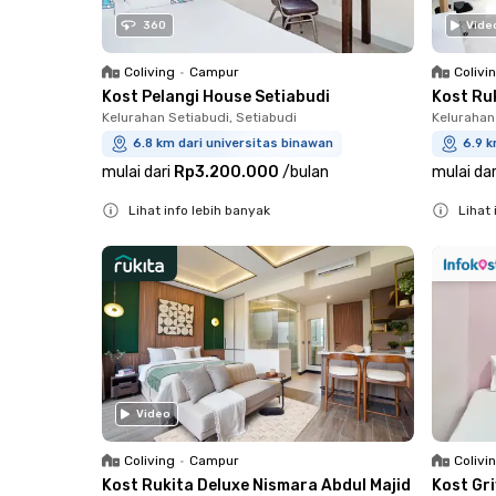
360
Vide
Coliving
•
Campur
Colivi
Kost Pelangi House Setiabudi
Kost Ruk
Kelurahan Setiabudi, Setiabudi
Kelurahan
6.8 km dari universitas binawan
6.9 k
mulai dari
Rp3.200.000
/
bulan
mulai dar
Lihat info lebih banyak
Lihat 
Close
Close
Video
Coliving
•
Campur
Colivi
Kost Rukita Deluxe Nismara Abdul Majid
Kost Gr