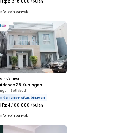
i
Rp2.818.000
/
bulan
info lebih banyak
ng
•
Campur
sidence 28 Kuningan
ingan, Setiabudi
m dari universitas binawan
i
Rp4.100.000
/
bulan
info lebih banyak