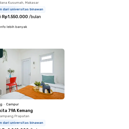
dana Kusumah, Makasar
m dari universitas binawan
i
Rp1.550.000
/
bulan
info lebih banyak
ng
•
Campur
kita 79A Kemang
Mampang Prapatan
m dari universitas binawan