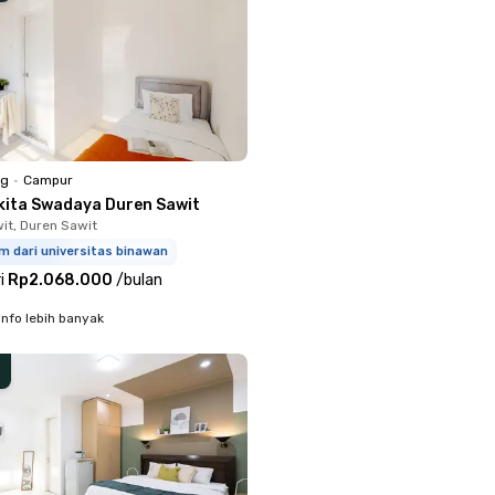
ng
•
Campur
kita Swadaya Duren Sawit
it, Duren Sawit
m dari universitas binawan
i
Rp2.068.000
/
bulan
info lebih banyak