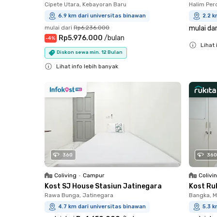
Cipete Utara, Kebayoran Baru
Halim Per
6.9 km dari universitas binawan
2.2 k
mulai dari
Rp6.236.000
mulai dar
Rp5.976.000
/
bulan
-
4
%
Lihat 
Diskon sewa min. 12 Bulan
Close
Lihat info lebih banyak
Close
360
360
Coliving
•
Campur
Colivi
Kost SJ House Stasiun Jatinegara
Kost Ru
Rawa Bunga, Jatinegara
Bangka, 
4.7 km dari universitas binawan
5.3 k