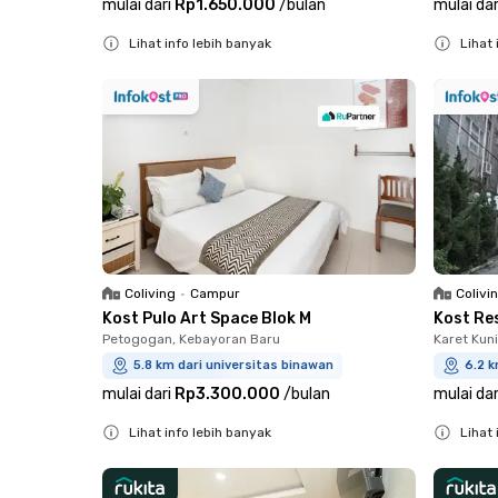
mulai dari
Rp1.650.000
/
bulan
mulai dar
Lihat info lebih banyak
Lihat 
Close
Close
Coliving
•
Campur
Colivi
Kost Pulo Art Space Blok M
Kost Re
Petogogan, Kebayoran Baru
Karet Kun
5.8 km dari universitas binawan
6.2 k
mulai dari
Rp3.300.000
/
bulan
mulai dar
Lihat info lebih banyak
Lihat 
Close
Close