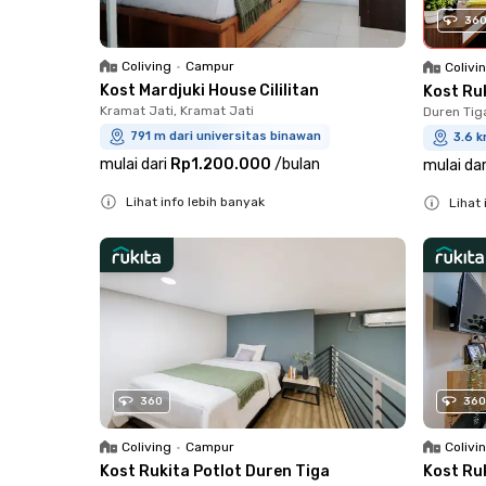
36
Coliving
•
Campur
Colivi
Kost Mardjuki House Cililitan
Kost Ru
Kramat Jati, Kramat Jati
Duren Tig
791 m dari universitas binawan
3.6 k
mulai dari
Rp1.200.000
/
bulan
mulai dar
Lihat info lebih banyak
Lihat 
Close
Close
360
360
Coliving
•
Campur
Colivi
Kost Rukita Potlot Duren Tiga
Kost Ru