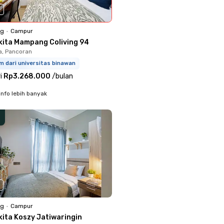
0
ng
•
Campur
kita Mampang Coliving 94
a, Pancoran
m dari universitas binawan
i
Rp3.268.000
/
bulan
info lebih banyak
ng
•
Campur
kita Koszy Jatiwaringin