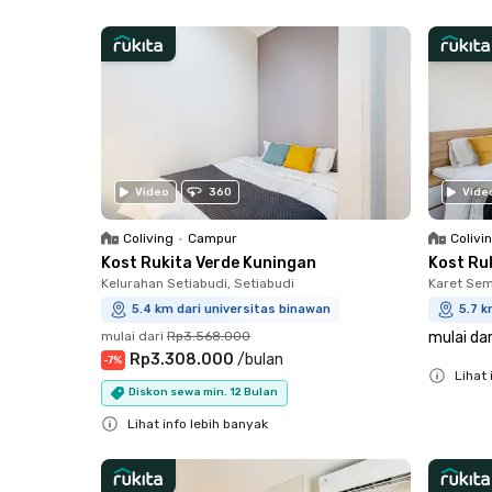
Close
Close
Video
360
Vide
Coliving
•
Campur
Colivi
Kost Rukita Verde Kuningan
Kost Ru
Kelurahan Setiabudi, Setiabudi
Karet Sem
5.4 km dari universitas binawan
5.7 k
mulai dari
Rp3.568.000
mulai dar
Rp3.308.000
/
bulan
-
7
%
Lihat 
Diskon sewa min. 12 Bulan
Close
Lihat info lebih banyak
Close