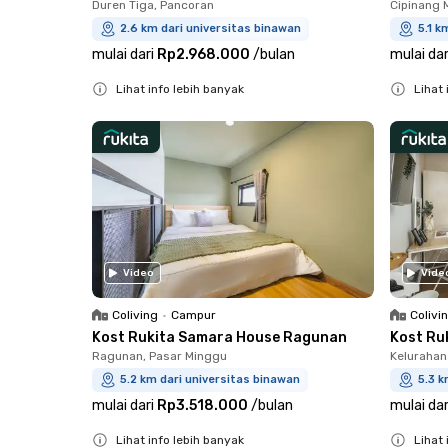
Duren Tiga, Pancoran
Cipinang 
2.6 km dari universitas binawan
5.1 k
mulai dari
Rp2.968.000
/
bulan
mulai dar
Lihat info lebih banyak
Lihat 
Close
Close
Video
Vide
Coliving
•
Campur
Colivi
Kost Rukita Samara House Ragunan
Kost Ru
Ragunan, Pasar Minggu
Kelurahan
5.2 km dari universitas binawan
5.3 k
mulai dari
Rp3.518.000
/
bulan
mulai dar
Lihat info lebih banyak
Lihat 