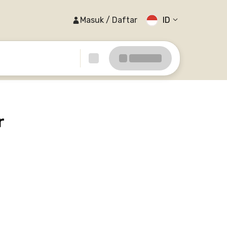
Masuk / Daftar
ID
r