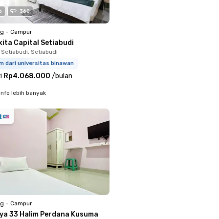
o
360
ng
•
Campur
ita Capital Setiabudi
 Setiabudi, Setiabudi
m dari universitas binawan
i
Rp4.068.000
/
bulan
info lebih banyak
ng
•
Campur
iya 33 Halim Perdana Kusuma