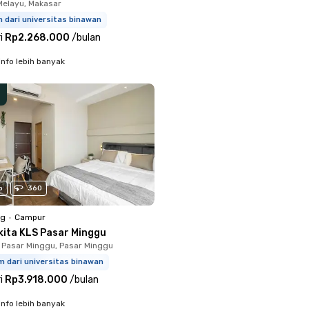
Melayu, Makasar
m dari universitas binawan
i
Rp2.268.000
/
bulan
info lebih banyak
o
360
ng
•
Campur
kita KLS Pasar Minggu
 Pasar Minggu, Pasar Minggu
m dari universitas binawan
i
Rp3.918.000
/
bulan
info lebih banyak