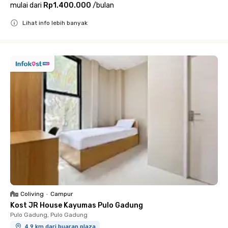
mulai dari
Rp1.400.000
/
bulan
Lihat info lebih banyak
Close
Coliving
•
Campur
Kost JR House Kayumas Pulo Gadung
Pulo Gadung, Pulo Gadung
4.9 km dari buaran plaza