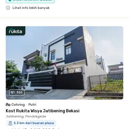
Lihat info lebih banyak
Close
360
Coliving
•
Putri
Kost Rukita Wisya Jatibening Bekasi
Jatibening, Pondokgede
5.3 km dari buaran plaza