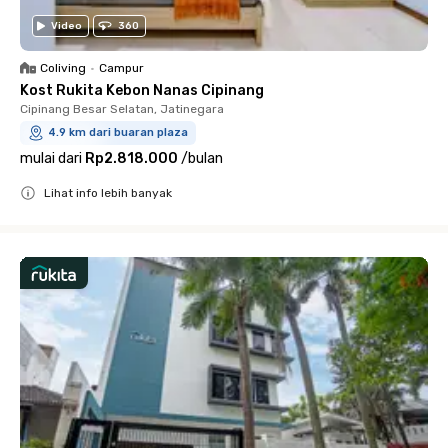
Video
360
Coliving
•
Campur
Kost Rukita Kebon Nanas Cipinang
Cipinang Besar Selatan, Jatinegara
4.9 km dari buaran plaza
mulai dari
Rp2.818.000
/
bulan
Lihat info lebih banyak
Close