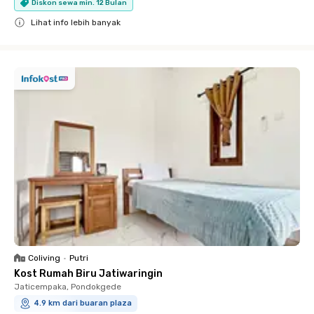
Diskon sewa min. 12 Bulan
Lihat info lebih banyak
Close
Coliving
•
Putri
Kost Rumah Biru Jatiwaringin
Jaticempaka, Pondokgede
4.9 km dari buaran plaza