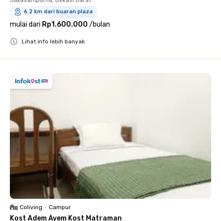
Jakasampurna, Bekasi Barat
6.2 km dari buaran plaza
mulai dari
Rp1.600.000
/
bulan
Lihat info lebih banyak
Close
Coliving
•
Campur
Kost Adem Ayem Kost Matraman