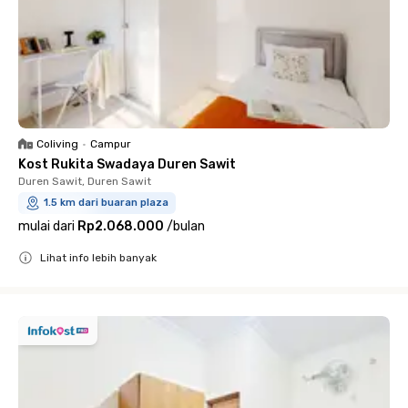
Coliving
•
Campur
Kost Rukita Swadaya Duren Sawit
Duren Sawit, Duren Sawit
1.5 km dari buaran plaza
mulai dari
Rp2.068.000
/
bulan
Lihat info lebih banyak
Close