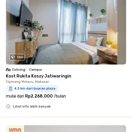
360
Coliving
•
Campur
Kost Rukita Koszy Jatiwaringin
Cipinang Melayu, Makasar
4.3 km dari buaran plaza
mulai dari
Rp2.268.000
/
bulan
Lihat info lebih banyak
Close