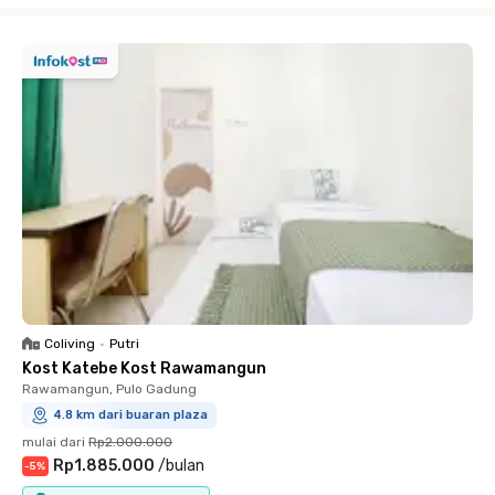
Coliving
•
Putri
Kost Katebe Kost Rawamangun
Rawamangun, Pulo Gadung
4.8 km dari buaran plaza
mulai dari
Rp2.000.000
Rp1.885.000
/
bulan
-
5
%