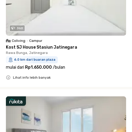
360
Coliving
•
Campur
Kost SJ House Stasiun Jatinegara
Rawa Bunga, Jatinegara
6.0 km dari buaran plaza
mulai dari
Rp1.650.000
/
bulan
Lihat info lebih banyak
Close