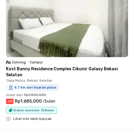
Coliving
•
Campur
Kost Banny Residence Complex Cikunir Galaxy Bekasi
Selatan
Jaka Mulya, Bekasi Selatan
6.7 km dari buaran plaza
mulai dari
Rp1.800.000
Rp1.685.000
/
bulan
-
6
%
Diskon sewa min. 12 Bulan
Lihat info lebih banyak
Close