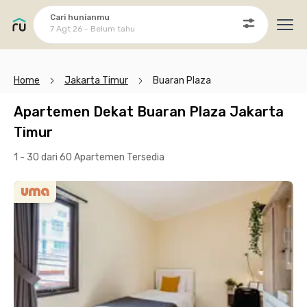
Cari hunianmu
7 Agt 26 - Belum tahu
Ope
Home
Jakarta Timur
Buaran Plaza
Apartemen Dekat Buaran Plaza Jakarta
Timur
1 - 30 dari 60 Apartemen
Tersedia