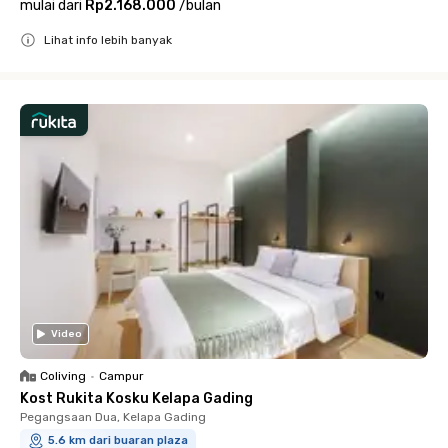
mulai dari
Rp2.168.000
/
bulan
Lihat info lebih banyak
Close
Video
Coliving
•
Campur
Kost Rukita Kosku Kelapa Gading
Pegangsaan Dua, Kelapa Gading
5.6 km dari buaran plaza