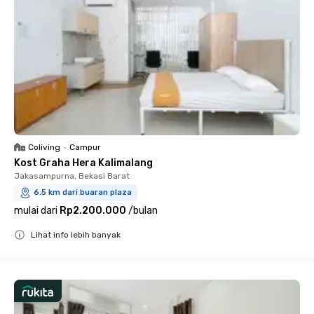
Coliving
•
Campur
Kost Graha Hera Kalimalang
Jakasampurna, Bekasi Barat
6.5 km dari buaran plaza
mulai dari
Rp2.200.000
/
bulan
Lihat info lebih banyak
Close