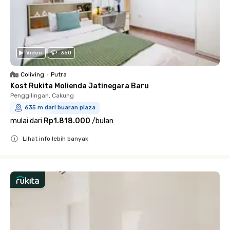
Video
360
Coliving
•
Putra
Kost Rukita Molienda Jatinegara Baru
Penggilingan, Cakung
635 m dari buaran plaza
mulai dari
Rp1.818.000
/
bulan
Lihat info lebih banyak
Close