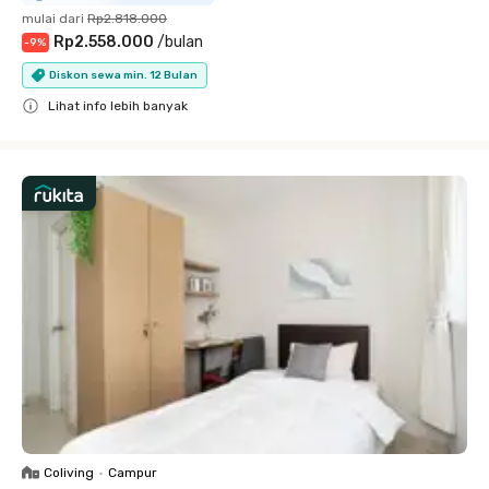
mulai dari
Rp2.818.000
Rp2.558.000
/
bulan
-
9
%
Diskon sewa min. 12 Bulan
Lihat info lebih banyak
Close
Coliving
•
Campur