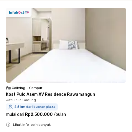
Coliving
•
Campur
Kost Pulo Asem XV Residence Rawamangun
Jati, Pulo Gadung
4.5 km dari buaran plaza
mulai dari
Rp2.500.000
/
bulan
Lihat info lebih banyak
Close