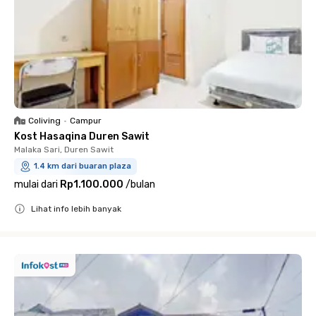
Coliving
•
Campur
Kost Hasaqina Duren Sawit
Malaka Sari, Duren Sawit
1.4 km dari buaran plaza
mulai dari
Rp1.100.000
/
bulan
Lihat info lebih banyak
Close