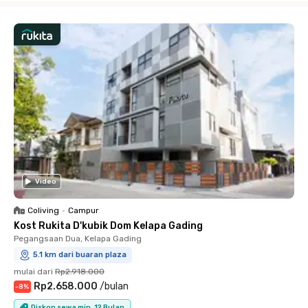
Video
Coliving
•
Campur
Kost Rukita D'kubik Dom Kelapa Gading
Pegangsaan Dua, Kelapa Gading
5.1 km dari buaran plaza
mulai dari
Rp2.918.000
Rp2.658.000
/
bulan
-
8
%
Diskon sewa min. 12 Bulan