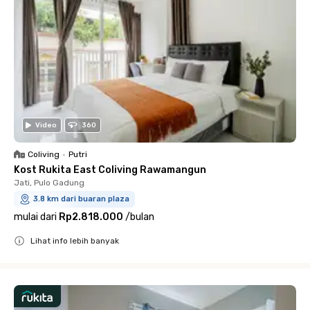
Video
360
Coliving
•
Putri
Kost Rukita East Coliving Rawamangun
Jati, Pulo Gadung
3.8 km dari buaran plaza
mulai dari
Rp2.818.000
/
bulan
Lihat info lebih banyak
Close