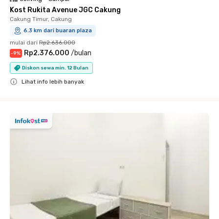
Kost Rukita Avenue JGC Cakung
Cakung Timur, Cakung
6.3 km dari buaran plaza
mulai dari
Rp2.636.000
Rp2.376.000
/
bulan
-
9
%
Diskon sewa min. 12 Bulan
Lihat info lebih banyak
Close