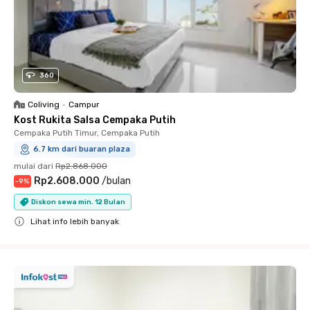
360
Coliving
•
Campur
Kost Rukita Salsa Cempaka Putih
Cempaka Putih Timur, Cempaka Putih
6.7 km dari buaran plaza
mulai dari
Rp2.868.000
Rp2.608.000
/
bulan
-
9
%
Diskon sewa min. 12 Bulan
Lihat info lebih banyak
Close