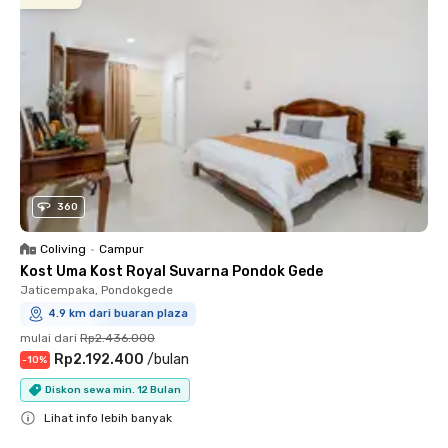
360
Coliving
•
Campur
Kost Uma Kost Royal Suvarna Pondok Gede
Jaticempaka, Pondokgede
4.9 km dari buaran plaza
mulai dari
Rp2.436.000
Rp2.192.400
/
bulan
-
10
%
Diskon sewa min. 12 Bulan
Lihat info lebih banyak
Close