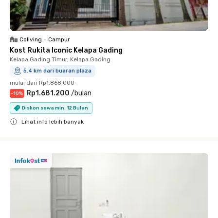
Coliving
•
Campur
Kost Rukita Iconic Kelapa Gading
Kelapa Gading Timur, Kelapa Gading
5.4 km dari buaran plaza
mulai dari
Rp1.868.000
Rp1.681.200
/
bulan
-
10
%
Diskon sewa min. 12 Bulan
Lihat info lebih banyak
Close