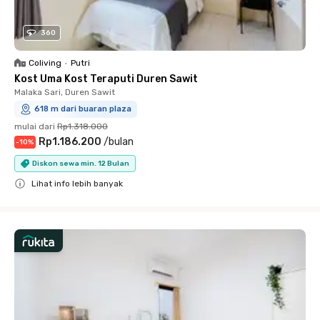
360
Coliving
•
Putri
Kost Uma Kost Teraputi Duren Sawit
Malaka Sari, Duren Sawit
618 m dari buaran plaza
mulai dari
Rp1.318.000
Rp1.186.200
/
bulan
-
10
%
Diskon sewa min. 12 Bulan
Lihat info lebih banyak
Close