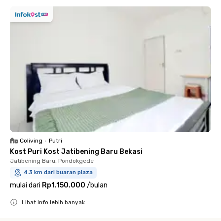
Coliving
•
Putri
Kost Puri Kost Jatibening Baru Bekasi
Jatibening Baru, Pondokgede
4.3 km dari buaran plaza
mulai dari
Rp1.150.000
/
bulan
Lihat info lebih banyak
Close