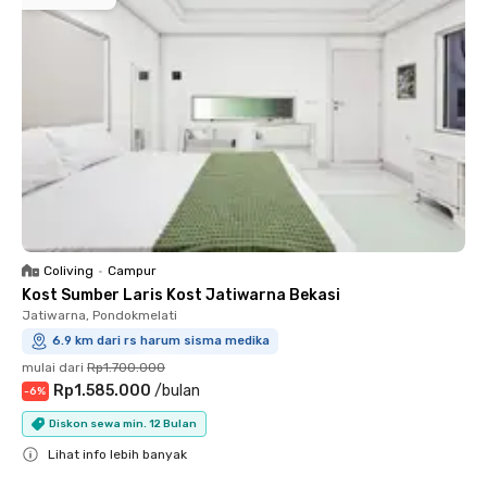
Coliving
•
Campur
Kost Sumber Laris Kost Jatiwarna Bekasi
Jatiwarna, Pondokmelati
6.9 km dari rs harum sisma medika
mulai dari
Rp1.700.000
Rp1.585.000
/
bulan
-
6
%
Diskon sewa min. 12 Bulan
Lihat info lebih banyak
Close