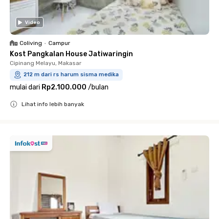
Video
Coliving
•
Campur
Kost Pangkalan House Jatiwaringin
Cipinang Melayu, Makasar
212 m dari rs harum sisma medika
mulai dari
Rp2.100.000
/
bulan
Lihat info lebih banyak
Close