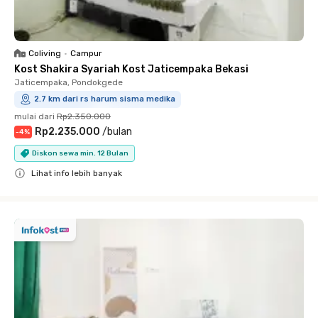
Coliving
•
Campur
Kost Shakira Syariah Kost Jaticempaka Bekasi
Jaticempaka, Pondokgede
2.7 km dari rs harum sisma medika
mulai dari
Rp2.350.000
Rp2.235.000
/
bulan
-
4
%
Diskon sewa min. 12 Bulan
Lihat info lebih banyak
Close