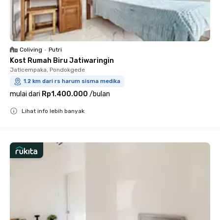
Coliving
•
Putri
Kost Rumah Biru Jatiwaringin
Jaticempaka, Pondokgede
1.2 km dari rs harum sisma medika
mulai dari
Rp1.400.000
/
bulan
Lihat info lebih banyak
Close