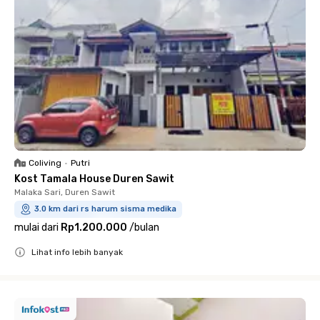
Coliving
•
Putri
Kost Tamala House Duren Sawit
Malaka Sari, Duren Sawit
3.0 km dari rs harum sisma medika
mulai dari
Rp1.200.000
/
bulan
Lihat info lebih banyak
Close