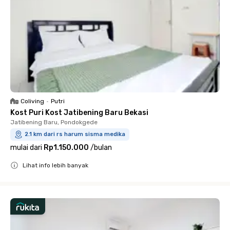
Coliving
•
Putri
Kost Puri Kost Jatibening Baru Bekasi
Jatibening Baru, Pondokgede
2.1 km dari rs harum sisma medika
mulai dari
Rp1.150.000
/
bulan
Lihat info lebih banyak
Close