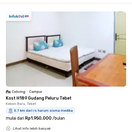
Coliving
•
Campur
Kost H189 Gudang Peluru Tebet
Kebon Baru, Tebet
5.7 km dari rs harum sisma medika
mulai dari
Rp1.950.000
/
bulan
Lihat info lebih banyak