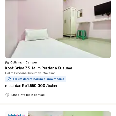
Coliving
•
Campur
Kost Griya 33 Halim Perdana Kusuma
Halim Perdana Kusumah, Makasar
4.0 km dari rs harum sisma medika
mulai dari
Rp1.550.000
/
bulan
Lihat info lebih banyak
Close