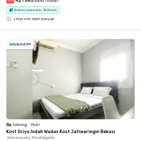
Rp1.685.000
/
bulan
-
6
%
Diskon sewa min. 12 Bulan
Lihat info lebih banyak
Close
Coliving
•
Putri
Kost Griyo Indah Wadas Kost Jatiwaringin Bekasi
Jaticempaka, Pondokgede