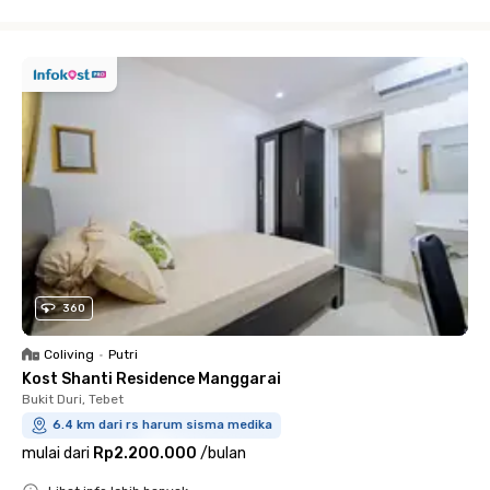
Close
360
Coliving
•
Putri
Kost Shanti Residence Manggarai
Bukit Duri, Tebet
6.4 km dari rs harum sisma medika
mulai dari
Rp2.200.000
/
bulan