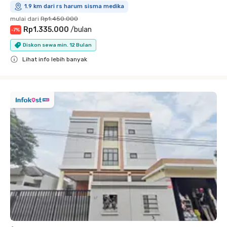
1.9 km dari rs harum sisma medika
mulai dari
Rp1.450.000
Rp1.335.000
/
bulan
-
7
%
Diskon sewa min. 12 Bulan
Lihat info lebih banyak
Close