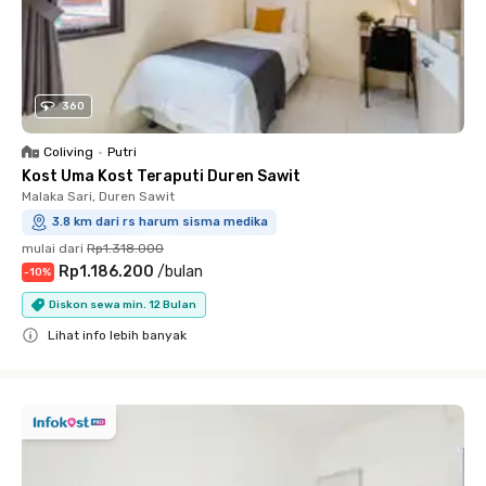
360
Coliving
•
Putri
Kost Uma Kost Teraputi Duren Sawit
Malaka Sari, Duren Sawit
3.8 km dari rs harum sisma medika
mulai dari
Rp1.318.000
Rp1.186.200
/
bulan
-
10
%
Diskon sewa min. 12 Bulan
Lihat info lebih banyak
Close