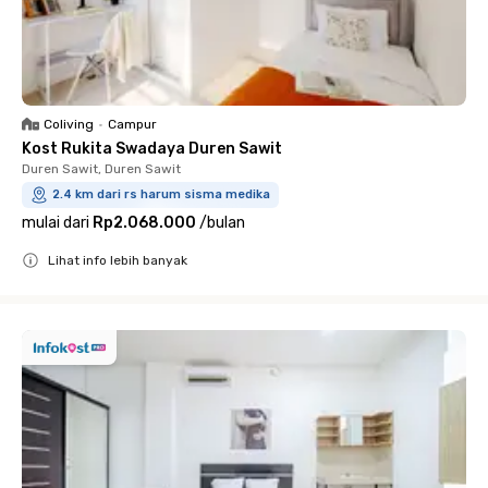
Coliving
•
Campur
Kost Rukita Swadaya Duren Sawit
Duren Sawit, Duren Sawit
2.4 km dari rs harum sisma medika
mulai dari
Rp2.068.000
/
bulan
Lihat info lebih banyak
Close