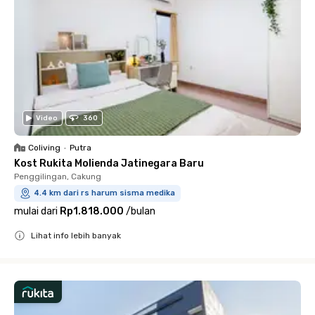
Video
360
Coliving
•
Putra
Kost Rukita Molienda Jatinegara Baru
Penggilingan, Cakung
4.4 km dari rs harum sisma medika
mulai dari
Rp1.818.000
/
bulan
Lihat info lebih banyak
Close