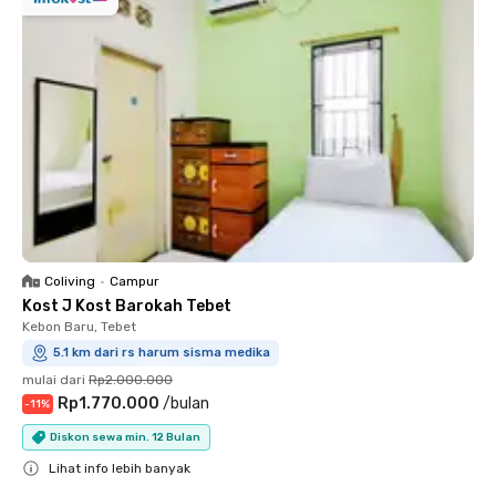
Coliving
•
Campur
Kost J Kost Barokah Tebet
Kebon Baru, Tebet
5.1 km dari rs harum sisma medika
mulai dari
Rp2.000.000
Rp1.770.000
/
bulan
-
11
%
Diskon sewa min. 12 Bulan
Lihat info lebih banyak
Close