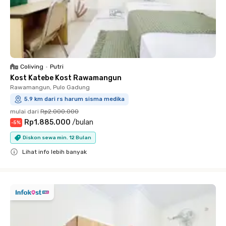
Coliving
•
Putri
Kost Katebe Kost Rawamangun
Rawamangun, Pulo Gadung
5.9 km dari rs harum sisma medika
mulai dari
Rp2.000.000
Rp1.885.000
/
bulan
-
5
%
Diskon sewa min. 12 Bulan
Lihat info lebih banyak
Close