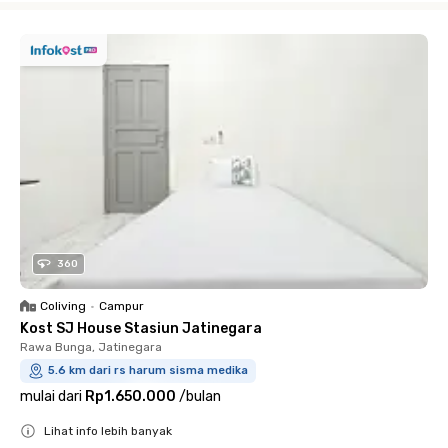
360
Coliving
•
Campur
Kost SJ House Stasiun Jatinegara
Rawa Bunga, Jatinegara
5.6 km dari rs harum sisma medika
mulai dari
Rp1.650.000
/
bulan
Lihat info lebih banyak