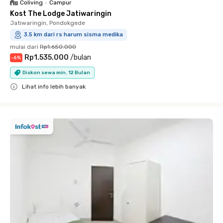
Coliving
•
Campur
Kost The Lodge Jatiwaringin
Jatiwaringin, Pondokgede
3.5 km dari rs harum sisma medika
mulai dari
Rp1.650.000
Rp1.535.000
/
bulan
-
6
%
Diskon sewa min. 12 Bulan
Lihat info lebih banyak
Close