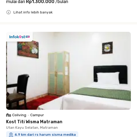
mulai dari
Rp1.300.000
/
bulan
Lihat info lebih banyak
Close
Coliving
•
Campur
Kost Titi Wisma Matraman
Utan Kayu Selatan, Matraman
6.9 km dari rs harum sisma medika