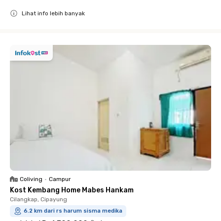
Lihat info lebih banyak
Close
Coliving
•
Campur
Kost Kembang Home Mabes Hankam
Cilangkap, Cipayung
6.2 km dari rs harum sisma medika