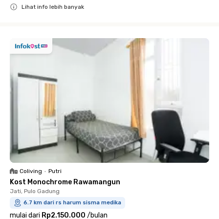
Lihat info lebih banyak
Close
Coliving
•
Putri
Kost Monochrome Rawamangun
Jati, Pulo Gadung
6.7 km dari rs harum sisma medika
mulai dari
Rp2.150.000
/
bulan