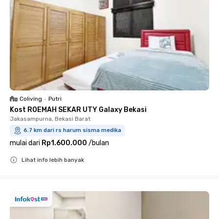
Coliving
•
Putri
Kost ROEMAH SEKAR UTY Galaxy Bekasi
Jakasampurna, Bekasi Barat
6.7 km dari rs harum sisma medika
mulai dari
Rp1.600.000
/
bulan
Lihat info lebih banyak
Close