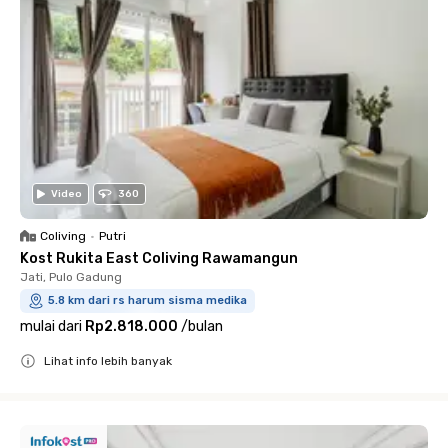
Video
360
Coliving
•
Putri
Kost Rukita East Coliving Rawamangun
Jati, Pulo Gadung
5.8 km dari rs harum sisma medika
mulai dari
Rp2.818.000
/
bulan
Lihat info lebih banyak
Close