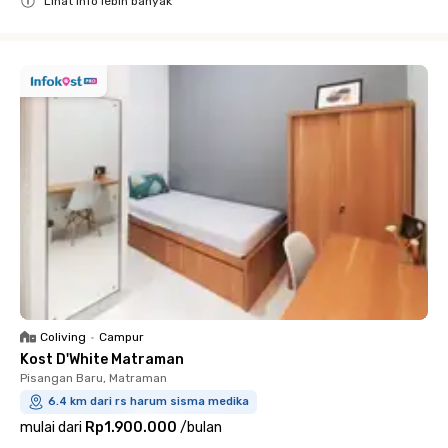
Lihat info lebih banyak
Close
Coliving
•
Campur
Kost D'White Matraman
Pisangan Baru, Matraman
6.4 km dari rs harum sisma medika
mulai dari
Rp1.900.000
/
bulan