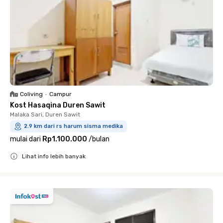
Coliving
•
Campur
Kost Hasaqina Duren Sawit
Malaka Sari, Duren Sawit
2.9 km dari rs harum sisma medika
mulai dari
Rp1.100.000
/
bulan
Lihat info lebih banyak
Close