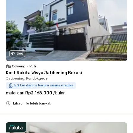
360
Coliving
•
Putri
Kost Rukita Wisya Jatibening Bekasi
Jatibening, Pondokgede
5.2 km dari rs harum sisma medika
mulai dari
Rp2.168.000
/
bulan
Lihat info lebih banyak
Close