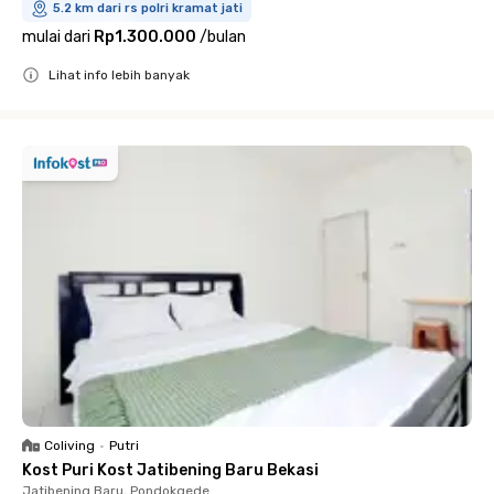
5.2 km dari rs polri kramat jati
mulai dari
Rp1.300.000
/
bulan
Lihat info lebih banyak
Close
Coliving
•
Putri
Kost Puri Kost Jatibening Baru Bekasi
Jatibening Baru, Pondokgede