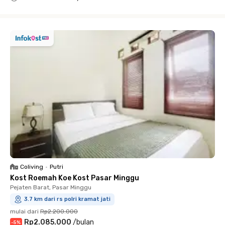
Close
Coliving
•
Putri
Kost Roemah Koe Kost Pasar Minggu
Pejaten Barat, Pasar Minggu
3.7 km dari rs polri kramat jati
mulai dari
Rp2.200.000
Rp2.085.000
/
bulan
-
5
%