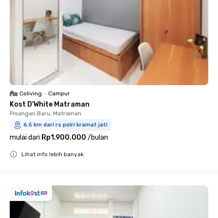
Coliving
•
Campur
Kost D'White Matraman
Pisangan Baru, Matraman
6.5 km dari rs polri kramat jati
mulai dari
Rp1.900.000
/
bulan
Lihat info lebih banyak
Close