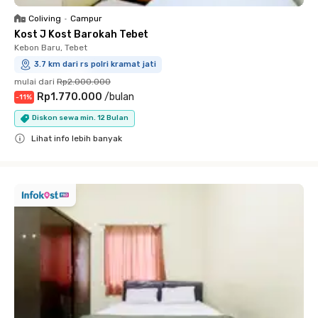
Coliving
•
Campur
Kost J Kost Barokah Tebet
Kebon Baru, Tebet
3.7 km dari rs polri kramat jati
mulai dari
Rp2.000.000
Rp1.770.000
/
bulan
-
11
%
Diskon sewa min. 12 Bulan
Lihat info lebih banyak
Close