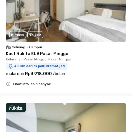
Video
360
Coliving
•
Campur
Kost Rukita KLS Pasar Minggu
Kelurahan Pasar Minggu, Pasar Minggu
4.8 km dari rs polri kramat jati
mulai dari
Rp3.918.000
/
bulan
Lihat info lebih banyak
Close