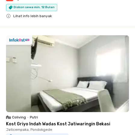
Diskon sewa min. 12 Bulan
Lihat info lebih banyak
Close
Coliving
•
Putri
Kost Griyo Indah Wadas Kost Jatiwaringin Bekasi
Jaticempaka, Pondokgede