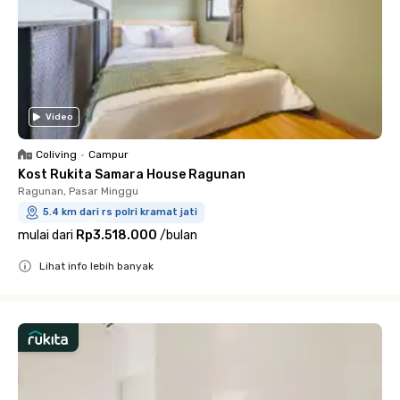
Video
Coliving
•
Campur
Kost Rukita Samara House Ragunan
Ragunan, Pasar Minggu
5.4 km dari rs polri kramat jati
mulai dari
Rp3.518.000
/
bulan
Lihat info lebih banyak
Close