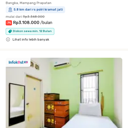
Bangka, Mampang Prapatan
5.8 km dari rs polri kramat jati
mulai dari
Rp3.368.000
Rp3.108.000
/
bulan
-
7
%
Diskon sewa min. 12 Bulan
Lihat info lebih banyak
Close