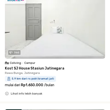
360
Coliving
•
Campur
Kost SJ House Stasiun Jatinegara
Rawa Bunga, Jatinegara
5.9 km dari rs polri kramat jati
mulai dari
Rp1.650.000
/
bulan
Lihat info lebih banyak
Close