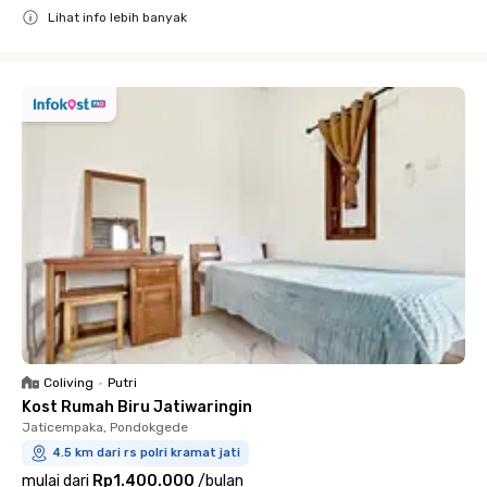
Lihat info lebih banyak
Close
Coliving
•
Putri
Kost Rumah Biru Jatiwaringin
Jaticempaka, Pondokgede
4.5 km dari rs polri kramat jati
mulai dari
Rp1.400.000
/
bulan