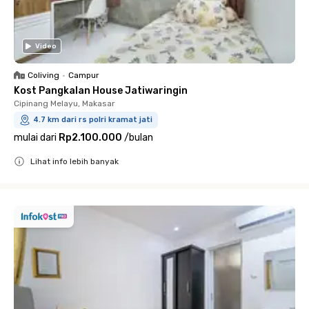
Video
Coliving
•
Campur
Kost Pangkalan House Jatiwaringin
Cipinang Melayu, Makasar
4.7 km dari rs polri kramat jati
mulai dari
Rp2.100.000
/
bulan
Lihat info lebih banyak
Close