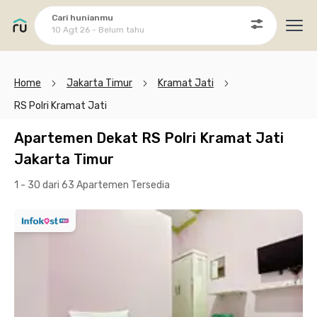
Cari hunianmu
10 Agt 26 - Belum tahu
Ope
Home
Jakarta Timur
Kramat Jati
RS Polri Kramat Jati
Apartemen Dekat RS Polri Kramat Jati
Jakarta Timur
1 - 30 dari 63 Apartemen
Tersedia