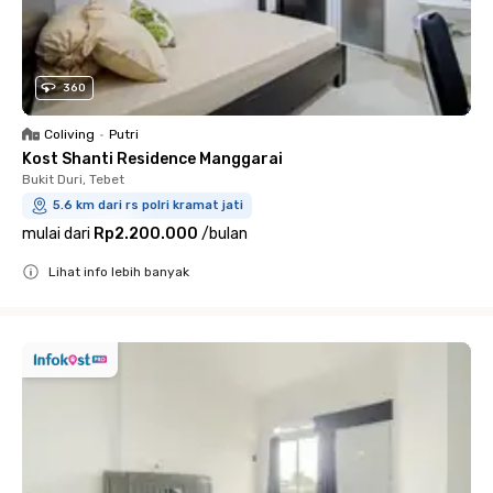
360
Coliving
•
Putri
Kost Shanti Residence Manggarai
Bukit Duri, Tebet
5.6 km dari rs polri kramat jati
mulai dari
Rp2.200.000
/
bulan
Lihat info lebih banyak
Close