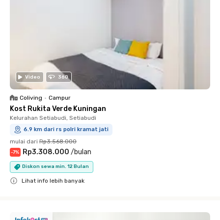
Video
360
Coliving
•
Campur
Kost Rukita Verde Kuningan
Kelurahan Setiabudi, Setiabudi
6.9 km dari rs polri kramat jati
mulai dari
Rp3.568.000
Rp3.308.000
/
bulan
-
7
%
Diskon sewa min. 12 Bulan
Lihat info lebih banyak
Close