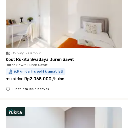
Coliving
•
Campur
Kost Rukita Swadaya Duren Sawit
Duren Sawit, Duren Sawit
6.8 km dari rs polri kramat jati
mulai dari
Rp2.068.000
/
bulan
Lihat info lebih banyak
Close