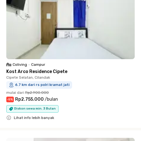
Coliving
•
Campur
Kost Arco Residence Cipete
Cipete Selatan, Cilandak
6.7 km dari rs polri kramat jati
mulai dari
Rp2.900.000
Rp2.755.000
/
bulan
-
5
%
Diskon sewa min. 3 Bulan
Lihat info lebih banyak
Close