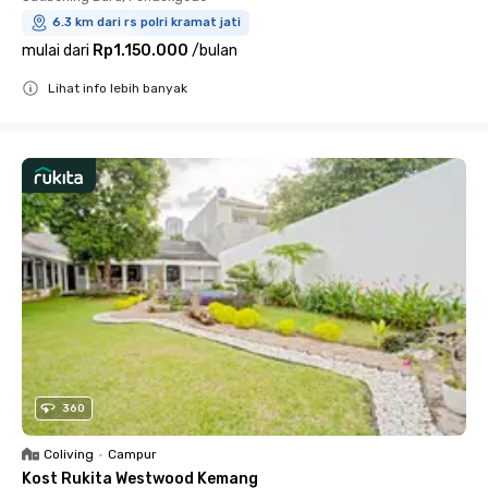
6.3 km dari rs polri kramat jati
mulai dari
Rp1.150.000
/
bulan
Lihat info lebih banyak
Close
360
Coliving
•
Campur
Kost Rukita Westwood Kemang