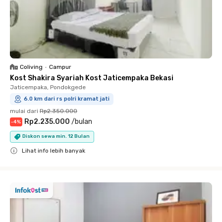
Coliving
•
Campur
Kost Shakira Syariah Kost Jaticempaka Bekasi
Jaticempaka, Pondokgede
6.0 km dari rs polri kramat jati
mulai dari
Rp2.350.000
Rp2.235.000
/
bulan
-
4
%
Diskon sewa min. 12 Bulan
Lihat info lebih banyak
Close