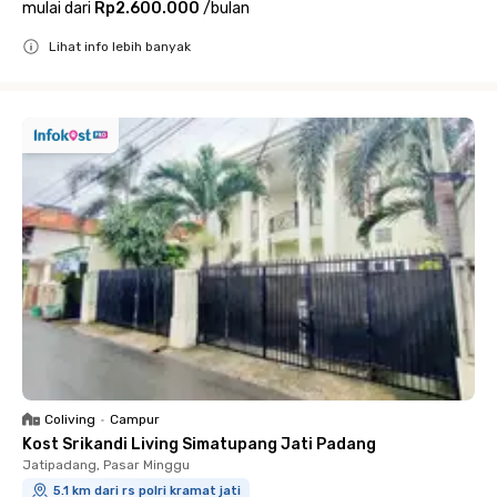
mulai dari
Rp2.600.000
/
bulan
Lihat info lebih banyak
Close
Coliving
•
Campur
Kost Srikandi Living Simatupang Jati Padang
Jatipadang, Pasar Minggu
5.1 km dari rs polri kramat jati