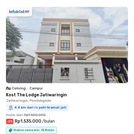
Coliving
•
Campur
Kost The Lodge Jatiwaringin
Jatiwaringin, Pondokgede
4.4 km dari rs polri kramat jati
mulai dari
Rp1.650.000
Rp1.535.000
/
bulan
-
6
%
Diskon sewa min. 12 Bulan