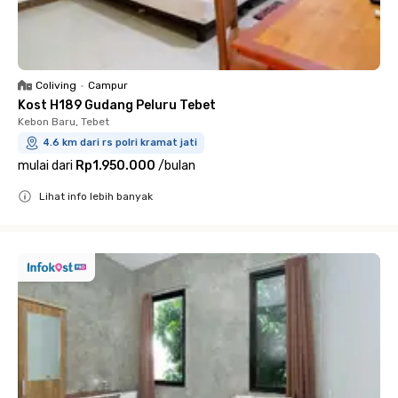
Coliving
•
Campur
Kost H189 Gudang Peluru Tebet
Kebon Baru, Tebet
4.6 km dari rs polri kramat jati
mulai dari
Rp1.950.000
/
bulan
Lihat info lebih banyak
Close