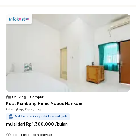
Close
Coliving
•
Campur
Kost Kembang Home Mabes Hankam
Cilangkap, Cipayung
6.4 km dari rs polri kramat jati
mulai dari
Rp1.300.000
/
bulan
Lihat info lebih banyak