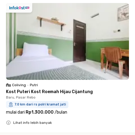
Coliving
•
Putri
Kost Puteri Kost Roemah Hijau Cijantung
Baru, Pasar Rebo
7.0 km dari rs polri kramat jati
mulai dari
Rp1.300.000
/
bulan
Lihat info lebih banyak
Close