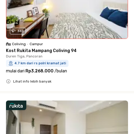
360
Coliving
•
Campur
Kost Rukita Mampang Coliving 94
Duren Tiga, Pancoran
4.7 km dari rs polri kramat jati
mulai dari
Rp3.268.000
/
bulan
Lihat info lebih banyak
Close