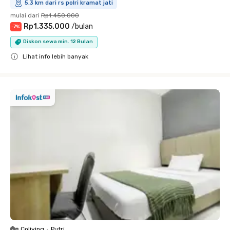
5.3 km dari rs polri kramat jati
mulai dari
Rp1.450.000
Rp1.335.000
/
bulan
-
7
%
Diskon sewa min. 12 Bulan
Lihat info lebih banyak
Close
Coliving
•
Putri