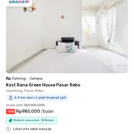
Coliving
•
Campur
Kost Rana Green House Pasar Rebo
Cijantung, Pasar Rebo
6.9 km dari rs polri kramat jati
mulai dari
Rp1.100.000
Rp985.000
/
bulan
-
10
%
Diskon sewa min. 12 Bulan
Lihat info lebih banyak