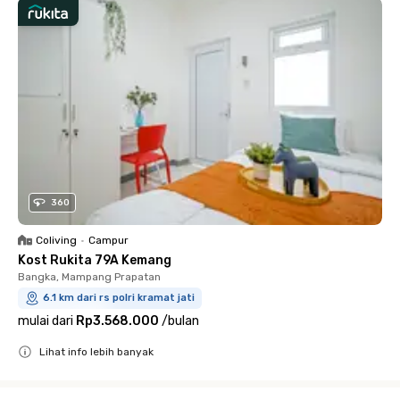
360
Coliving
•
Campur
Kost Rukita 79A Kemang
Bangka, Mampang Prapatan
6.1 km dari rs polri kramat jati
mulai dari
Rp3.568.000
/
bulan
Lihat info lebih banyak
Close