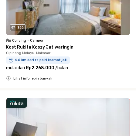
360
Coliving
•
Campur
Kost Rukita Koszy Jatiwaringin
Cipinang Melayu, Makasar
4.6 km dari rs polri kramat jati
mulai dari
Rp2.268.000
/
bulan
Lihat info lebih banyak
Close