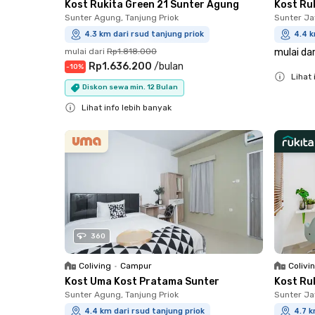
Kost Rukita Green 21 Sunter Agung
Kost Ru
Sunter Agung, Tanjung Priok
Sunter Ja
4.3 km dari rsud tanjung priok
4.4 k
mulai dari
Rp1.818.000
mulai dar
Rp1.636.200
/
bulan
-
10
%
Lihat 
Diskon sewa min. 12 Bulan
Close
Lihat info lebih banyak
Close
360
Coliving
•
Campur
Colivi
Kost Uma Kost Pratama Sunter
Kost Ru
Sunter Agung, Tanjung Priok
Sunter Ja
4.4 km dari rsud tanjung priok
4.7 k