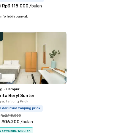
i
Rp3.118.000
/
bulan
info lebih banyak
ng
•
Campur
kita Beryl Sunter
ya, Tanjung Priok
m dari rsud tanjung priok
Rp2.118.000
1.906.200
/
bulan
 sewa min. 12 Bulan