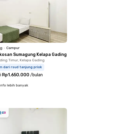
ng
•
Campur
kosan Sumagung Kelapa Gading
ding Timur, Kelapa Gading
m dari rsud tanjung priok
i
Rp1.650.000
/
bulan
info lebih banyak