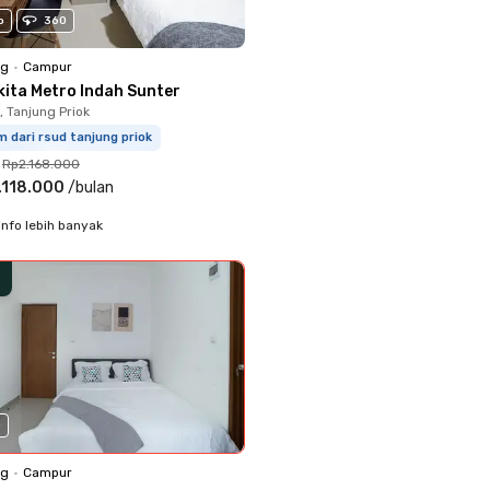
o
360
ng
•
Campur
kita Metro Indah Sunter
 Tanjung Priok
m dari rsud tanjung priok
Rp2.168.000
.118.000
/
bulan
info lebih banyak
0
ng
•
Campur