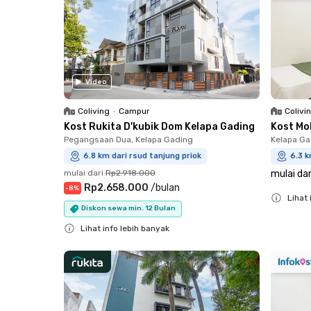
Video
Coliving
•
Campur
Colivi
Kost Rukita D'kubik Dom Kelapa Gading
Kost Mo
Pegangsaan Dua, Kelapa Gading
Kelapa Ga
6.8 km dari rsud tanjung priok
6.3 k
mulai dari
Rp2.918.000
mulai dar
Rp2.658.000
/
bulan
-
8
%
Lihat 
Diskon sewa min. 12 Bulan
Close
Lihat info lebih banyak
Close