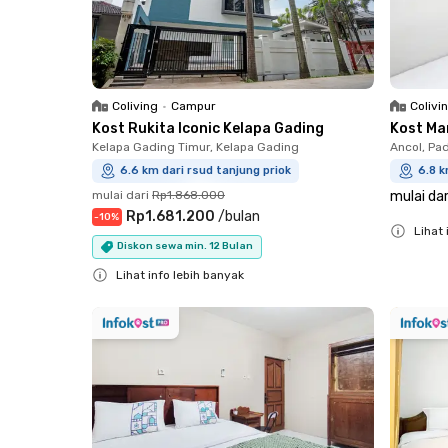
Coliving
•
Campur
Colivi
Kost Rukita Iconic Kelapa Gading
Kost Ma
Kelapa Gading Timur, Kelapa Gading
Ancol, P
6.6 km dari rsud tanjung priok
6.8 k
mulai dari
Rp1.868.000
mulai dar
Rp1.681.200
/
bulan
-
10
%
Lihat 
Diskon sewa min. 12 Bulan
Close
Lihat info lebih banyak
Close