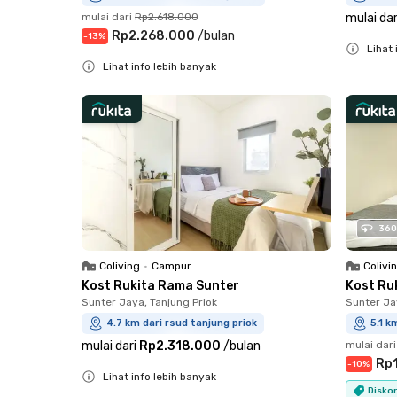
mulai dari
Rp2.618.000
mulai dar
Rp2.268.000
/
bulan
-
13
%
Lihat 
Lihat info lebih banyak
Close
Close
360
Coliving
•
Campur
Colivi
Kost Rukita Rama Sunter
Kost Ru
Sunter Jaya, Tanjung Priok
Sunter Ja
4.7 km dari rsud tanjung priok
5.1 k
mulai dari
Rp2.318.000
/
bulan
mulai dari
Rp
-
10
%
Lihat info lebih banyak
Diskon