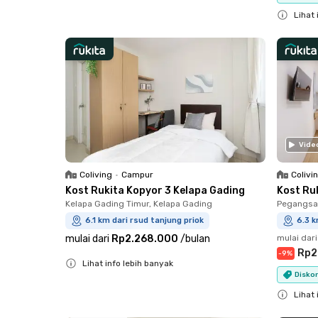
Close
Lihat 
Close
Vide
Coliving
•
Campur
Colivi
Kost Rukita Kopyor 3 Kelapa Gading
Kost Ru
Kelapa Gading Timur, Kelapa Gading
Pegangsaa
6.1 km dari rsud tanjung priok
6.3 k
mulai dari
Rp2.268.000
/
bulan
mulai dari
Rp2
-
9
%
Lihat info lebih banyak
Diskon
Close
Lihat 
Close