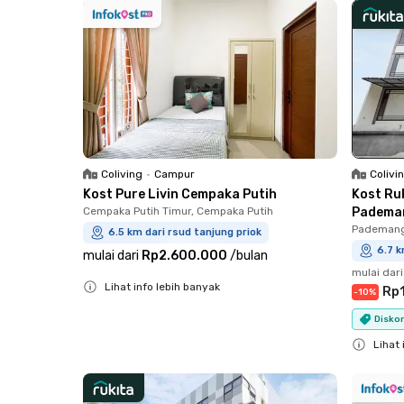
Coliving
•
Campur
Colivi
Kost Pure Livin Cempaka Putih
Kost Ru
Cempaka Putih Timur, Cempaka Putih
Padema
Pademang
6.5 km dari rsud tanjung priok
6.7 k
mulai dari
Rp2.600.000
/
bulan
mulai dari
Lihat info lebih banyak
Rp1
-
10
%
Close
Diskon
Lihat 
Close