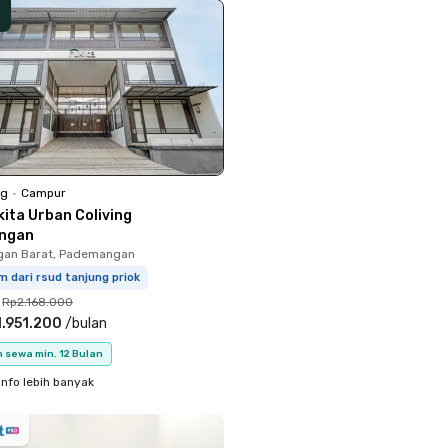
ng
•
Campur
kita Urban Coliving
ngan
an Barat, Pademangan
m dari rsud tanjung priok
Rp2.168.000
.951.200
/
bulan
 sewa min. 12 Bulan
info lebih banyak