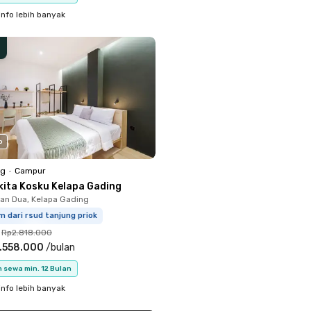
info lebih banyak
o
ng
•
Campur
kita Kosku Kelapa Gading
n Dua, Kelapa Gading
m dari rsud tanjung priok
Rp2.818.000
.558.000
/
bulan
 sewa min. 12 Bulan
info lebih banyak