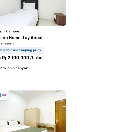
ng
•
Campur
rina Homestay Ancol
ademangan
m dari rsud tanjung priok
i
Rp2.100.000
/
bulan
info lebih banyak