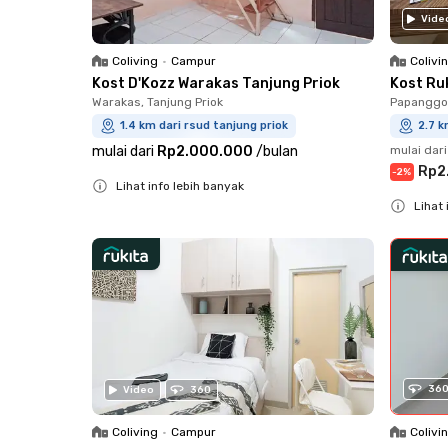
Vide
Coliving
•
Campur
Colivi
Kost D'Kozz Warakas Tanjung Priok
Kost Ru
Warakas, Tanjung Priok
Papanggo,
1.4 km dari rsud tanjung priok
2.7 k
mulai dari
Rp2.000.000
/
bulan
mulai dari
Rp2
-
2
%
Lihat info lebih banyak
Lihat 
Close
Close
36
Video
360
Coliving
•
Campur
Colivi