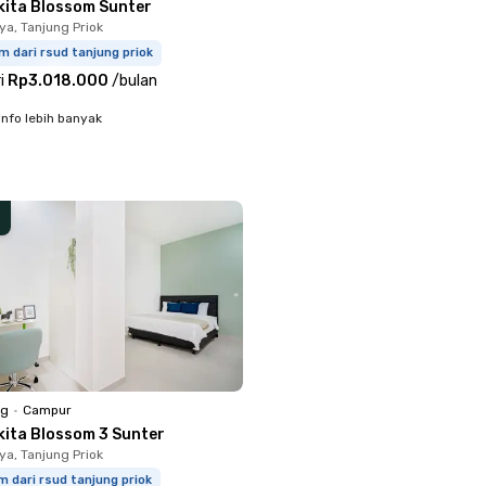
kita Blossom Sunter
ya, Tanjung Priok
m dari rsud tanjung priok
i
Rp3.018.000
/
bulan
info lebih banyak
ng
•
Campur
kita Blossom 3 Sunter
ya, Tanjung Priok
m dari rsud tanjung priok