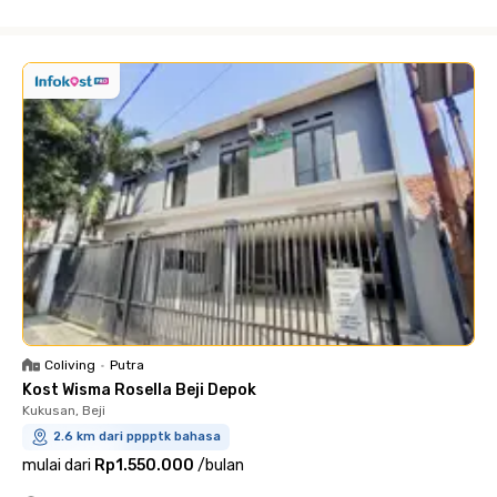
Close
Coliving
•
Putra
Kost Wisma Rosella Beji Depok
Kukusan, Beji
2.6 km dari pppptk bahasa
mulai dari
Rp1.550.000
/
bulan