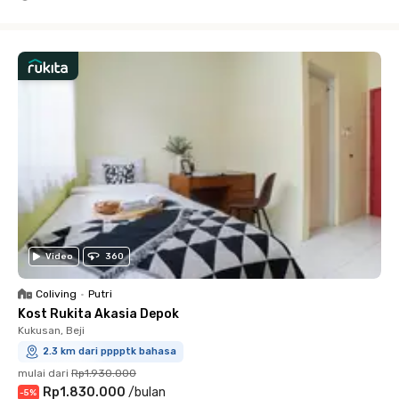
Close
Video
360
Coliving
•
Putri
Kost Rukita Akasia Depok
Kukusan, Beji
2.3 km dari pppptk bahasa
mulai dari
Rp1.930.000
Rp1.830.000
/
bulan
-
5
%