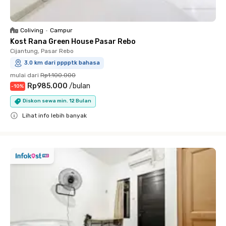
Coliving
•
Campur
Kost Rana Green House Pasar Rebo
Cijantung, Pasar Rebo
3.0 km dari pppptk bahasa
mulai dari
Rp1.100.000
Rp985.000
/
bulan
-
10
%
Diskon sewa min. 12 Bulan
Lihat info lebih banyak
Close