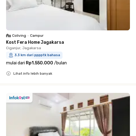
Coliving
•
Campur
Kost Fera Home Jagakarsa
Ciganjur, Jagakarsa
3.3 km dari pppptk bahasa
mulai dari
Rp1.550.000
/
bulan
Lihat info lebih banyak
Close