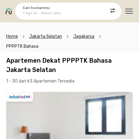
Cari hunianmu
7 Agt 26 - Belum tahu
Ope
Home
Jakarta Selatan
Jagakarsa
PPPPTK Bahasa
Apartemen Dekat PPPPTK Bahasa
Jakarta Selatan
1 - 30 dari 63 Apartemen
Tersedia