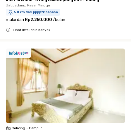
Jatipadang, Pasar Minggu
5.8 km dari pppptk bahasa
mulai dari
Rp2.250.000
/
bulan
Lihat info lebih banyak
Close
Coliving
•
Campur