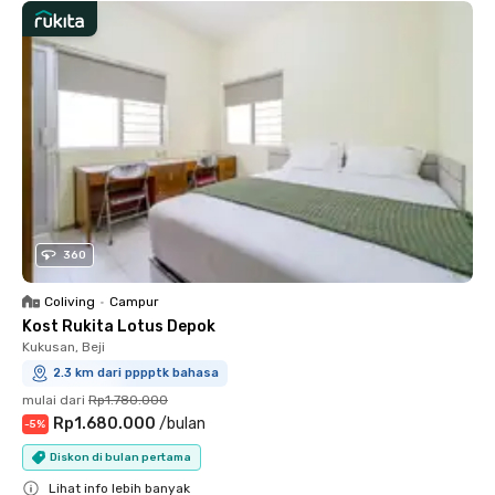
360
Coliving
•
Campur
Kost Rukita Lotus Depok
Kukusan, Beji
2.3 km dari pppptk bahasa
mulai dari
Rp1.780.000
Rp1.680.000
/
bulan
-
5
%
Diskon di bulan pertama
Lihat info lebih banyak