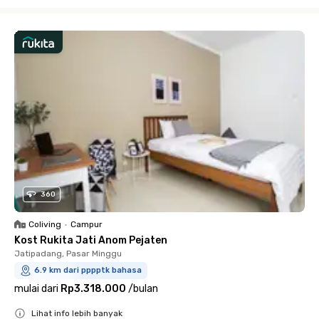
Close
360
Coliving
•
Campur
Kost Rukita Jati Anom Pejaten
Jatipadang, Pasar Minggu
6.9 km dari pppptk bahasa
mulai dari
Rp3.318.000
/
bulan
Lihat info lebih banyak