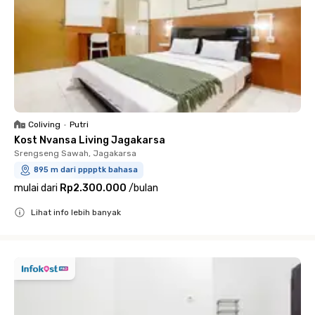
Coliving
•
Putri
Kost Nvansa Living Jagakarsa
Srengseng Sawah, Jagakarsa
895 m dari pppptk bahasa
mulai dari
Rp2.300.000
/
bulan
Lihat info lebih banyak
Close