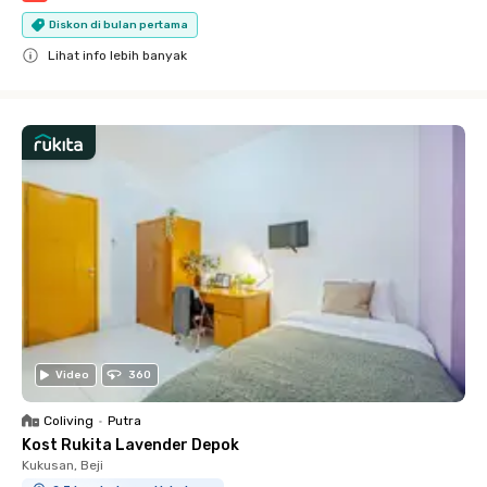
Diskon di bulan pertama
Lihat info lebih banyak
Close
Video
360
Coliving
•
Putra
Kost Rukita Lavender Depok
Kukusan, Beji