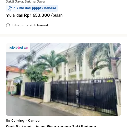
Bakti Jaya, Sukma Jaya
3.7 km dari pppptk bahasa
mulai dari
Rp1.650.000
/
bulan
Lihat info lebih banyak
Close
Coliving
•
Campur
Kost Srikandi Living Simatupang Jati Padang