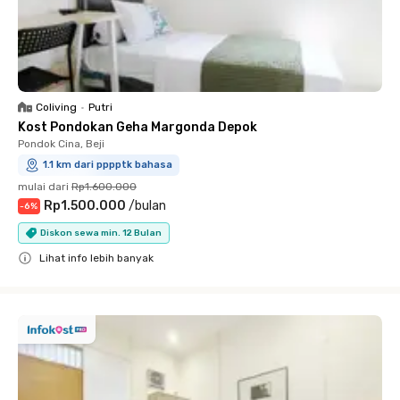
Coliving
•
Putri
Kost Pondokan Geha Margonda Depok
Pondok Cina, Beji
1.1 km dari pppptk bahasa
mulai dari
Rp1.600.000
Rp1.500.000
/
bulan
-
6
%
Diskon sewa min. 12 Bulan
Lihat info lebih banyak
Close