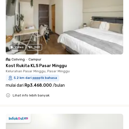
Video
360
Coliving
•
Campur
Kost Rukita KLS Pasar Minggu
Kelurahan Pasar Minggu, Pasar Minggu
5.2 km dari pppptk bahasa
mulai dari
Rp3.468.000
/
bulan
Lihat info lebih banyak
Close