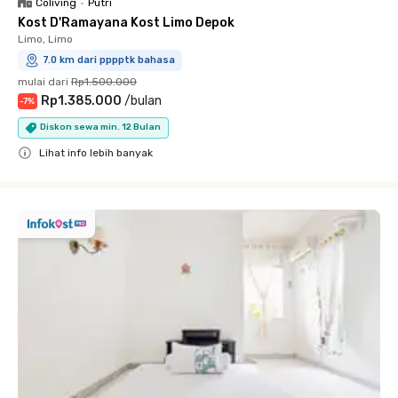
Coliving
•
Putri
Kost D'Ramayana Kost Limo Depok
Limo, Limo
7.0 km dari pppptk bahasa
mulai dari
Rp1.500.000
Rp1.385.000
/
bulan
-
7
%
Diskon sewa min. 12 Bulan
Lihat info lebih banyak
Close