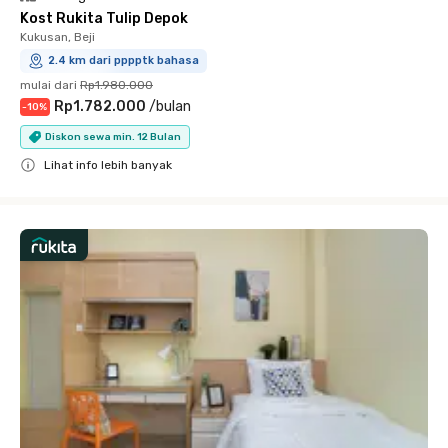
Kost Rukita Tulip Depok
Kukusan, Beji
2.4 km dari pppptk bahasa
mulai dari
Rp1.980.000
Rp1.782.000
/
bulan
-
10
%
Diskon sewa min. 12 Bulan
Lihat info lebih banyak
Close