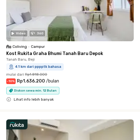
Video
360
Coliving
•
Campur
Kost Rukita Graha Bhumi Tanah Baru Depok
Tanah Baru, Beji
4.1 km dari pppptk bahasa
mulai dari
Rp1.818.000
Rp1.636.200
/
bulan
-
10
%
Diskon sewa min. 12 Bulan
Lihat info lebih banyak
Close