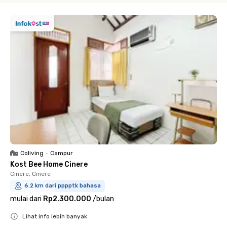
Coliving
•
Campur
Kost Bee Home Cinere
Cinere, Cinere
6.2 km dari pppptk bahasa
mulai dari
Rp2.300.000
/
bulan
Lihat info lebih banyak