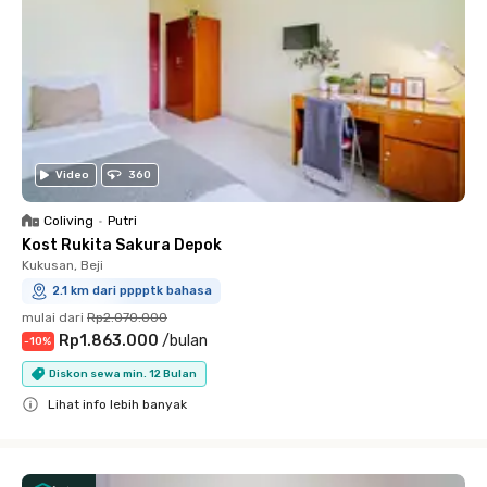
Video
360
Coliving
•
Putri
Kost Rukita Sakura Depok
Kukusan, Beji
2.1 km dari pppptk bahasa
mulai dari
Rp2.070.000
Rp1.863.000
/
bulan
-
10
%
Diskon sewa min. 12 Bulan
Lihat info lebih banyak
Close