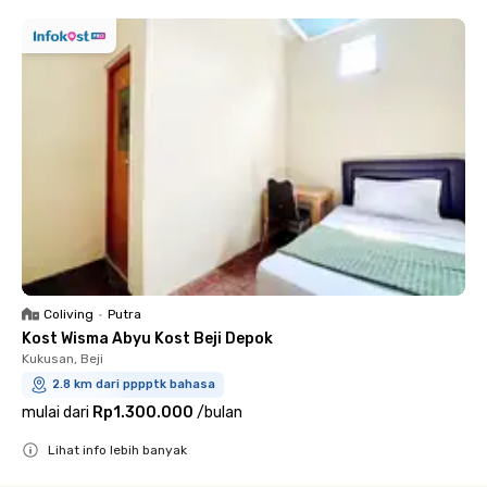
Coliving
•
Putra
Kost Wisma Abyu Kost Beji Depok
Kukusan, Beji
2.8 km dari pppptk bahasa
mulai dari
Rp1.300.000
/
bulan
Lihat info lebih banyak
Close