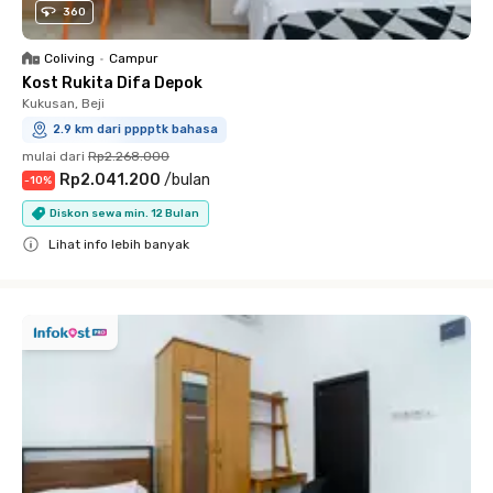
360
Coliving
•
Campur
Kost Rukita Difa Depok
Kukusan, Beji
2.9 km dari pppptk bahasa
mulai dari
Rp2.268.000
Rp2.041.200
/
bulan
-
10
%
Diskon sewa min. 12 Bulan
Lihat info lebih banyak
Close