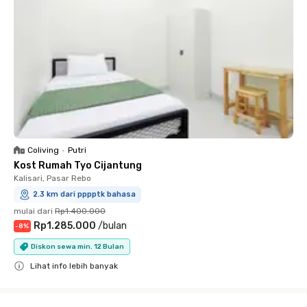
Coliving
•
Putri
Kost Rumah Tyo Cijantung
Kalisari, Pasar Rebo
2.3 km dari pppptk bahasa
mulai dari
Rp1.400.000
Rp1.285.000
/
bulan
-
8
%
Diskon sewa min. 12 Bulan
Lihat info lebih banyak
Close