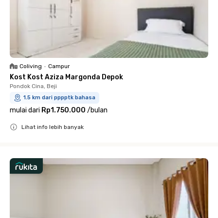
Coliving
•
Campur
Kost Kost Aziza Margonda Depok
Pondok Cina, Beji
1.5 km dari pppptk bahasa
mulai dari
Rp1.750.000
/
bulan
Lihat info lebih banyak
Close