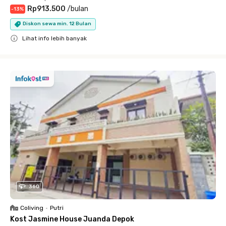
Rp913.500
/
bulan
-
13
%
Diskon sewa min. 12 Bulan
Lihat info lebih banyak
Close
360
Coliving
•
Putri
Kost Jasmine House Juanda Depok