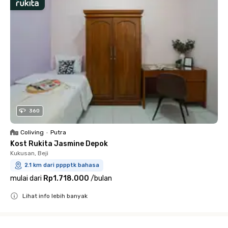
360
Coliving
•
Putra
Kost Rukita Jasmine Depok
Kukusan, Beji
2.1 km dari pppptk bahasa
mulai dari
Rp1.718.000
/
bulan
Lihat info lebih banyak
Close