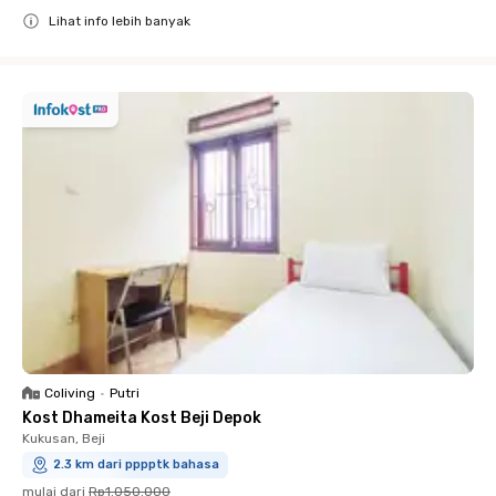
Lihat info lebih banyak
Close
Coliving
•
Putri
Kost Dhameita Kost Beji Depok
Kukusan, Beji
2.3 km dari pppptk bahasa
mulai dari
Rp1.050.000