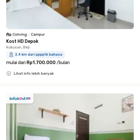
Coliving
•
Campur
Kost HD Depok
Kukusan, Beji
2.4 km dari pppptk bahasa
mulai dari
Rp1.700.000
/
bulan
Lihat info lebih banyak
Close