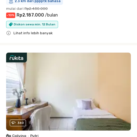
2.3 km dari pppptk bahasa
mulai dari
Rp2.430.000
Rp2.187.000
/
bulan
-
10
%
Diskon sewa min. 12 Bulan
Lihat info lebih banyak
Close
360
Coliving
•
Putri