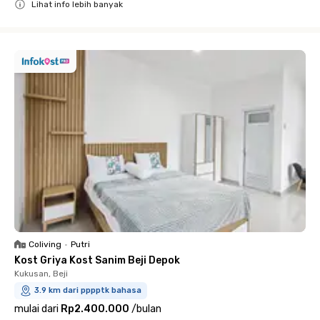
Lihat info lebih banyak
Close
Coliving
•
Putri
Kost Griya Kost Sanim Beji Depok
Kukusan, Beji
3.9 km dari pppptk bahasa
mulai dari
Rp2.400.000
/
bulan