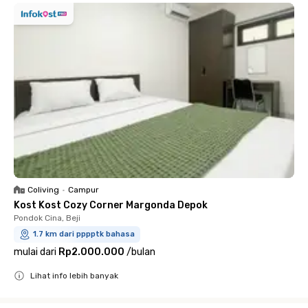
Coliving
•
Campur
Kost Kost Cozy Corner Margonda Depok
Pondok Cina, Beji
1.7 km dari pppptk bahasa
mulai dari
Rp2.000.000
/
bulan
Lihat info lebih banyak
Close