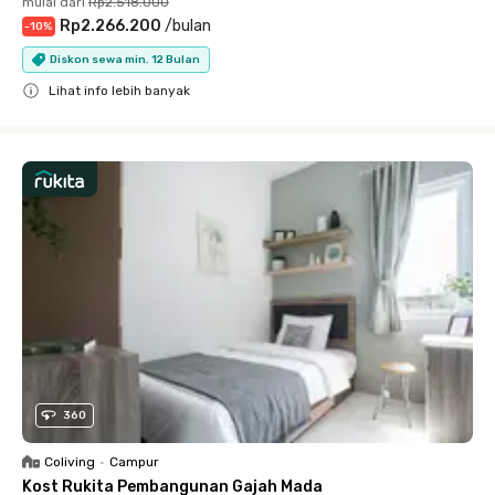
mulai dari
Rp2.518.000
Rp2.266.200
/
bulan
-
10
%
Diskon sewa min. 12 Bulan
Lihat info lebih banyak
Close
360
Coliving
•
Campur
Kost Rukita Pembangunan Gajah Mada