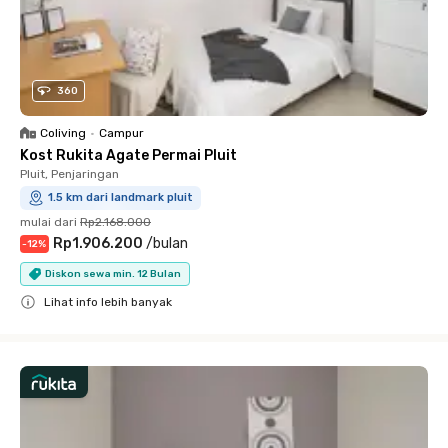
360
Coliving
•
Campur
Kost Rukita Agate Permai Pluit
Pluit, Penjaringan
1.5 km dari landmark pluit
mulai dari
Rp2.168.000
Rp1.906.200
/
bulan
-
12
%
Diskon sewa min. 12 Bulan
Lihat info lebih banyak
Close