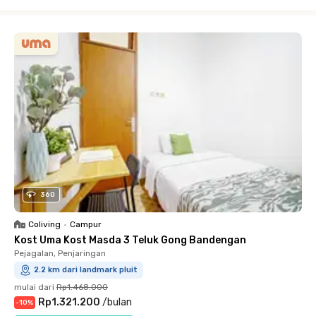
Close
360
Coliving
•
Campur
Kost Uma Kost Masda 3 Teluk Gong Bandengan
Pejagalan, Penjaringan
2.2 km dari landmark pluit
mulai dari
Rp1.468.000
Rp1.321.200
/
bulan
-
10
%