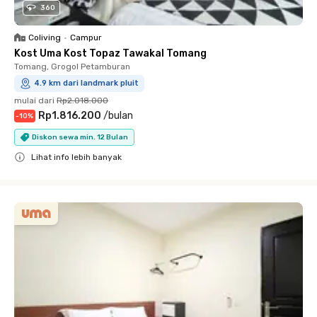
360
Coliving
•
Campur
Kost Uma Kost Topaz Tawakal Tomang
Tomang, Grogol Petamburan
4.9 km dari landmark pluit
mulai dari
Rp2.018.000
Rp1.816.200
/
bulan
-
10
%
Diskon sewa min. 12 Bulan
Lihat info lebih banyak
Close