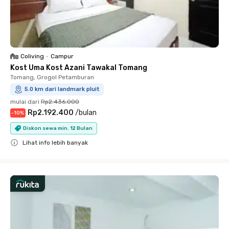
Coliving
•
Campur
Kost Uma Kost Azani Tawakal Tomang
Tomang, Grogol Petamburan
5.0 km dari landmark pluit
mulai dari
Rp2.436.000
Rp2.192.400
/
bulan
-
10
%
Diskon sewa min. 12 Bulan
Lihat info lebih banyak
Close