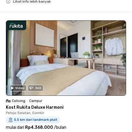
Lihat info lebih banyak
Close
Video
360
Coliving
•
Campur
Kost Rukita Deluxe Harmoni
Petojo Selatan, Gambir
5.5 km dari landmark pluit
mulai dari
Rp4.368.000
/
bulan