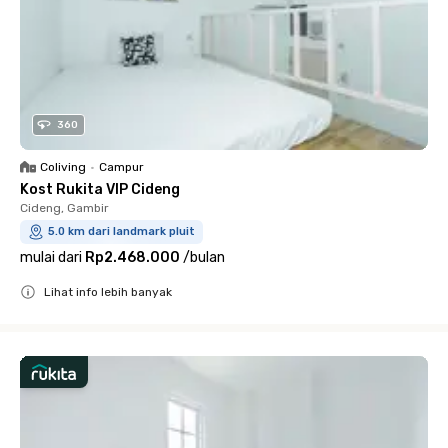
360
Coliving
•
Campur
Kost Rukita VIP Cideng
Cideng, Gambir
5.0 km dari landmark pluit
mulai dari
Rp2.468.000
/
bulan
Lihat info lebih banyak
Close