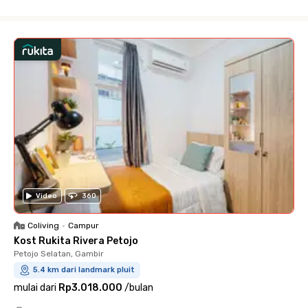
Close
Video
360
Coliving
•
Campur
Kost Rukita Rivera Petojo
Petojo Selatan, Gambir
5.4 km dari landmark pluit
mulai dari
Rp3.018.000
/
bulan