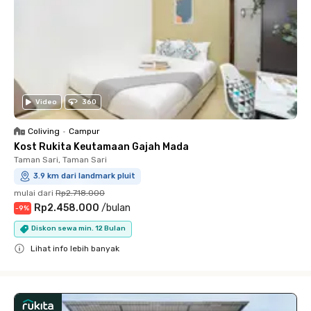
Video
360
Coliving
•
Campur
Kost Rukita Keutamaan Gajah Mada
Taman Sari, Taman Sari
3.9 km dari landmark pluit
mulai dari
Rp2.718.000
Rp2.458.000
/
bulan
-
9
%
Diskon sewa min. 12 Bulan
Lihat info lebih banyak
Close