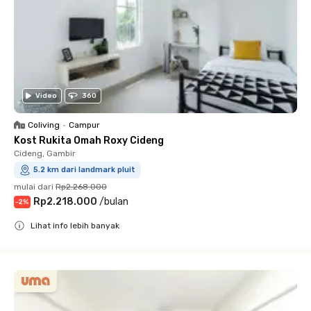
Video
360
Coliving
•
Campur
Kost Rukita Omah Roxy Cideng
Cideng, Gambir
5.2 km dari landmark pluit
mulai dari
Rp2.268.000
Rp2.218.000
/
bulan
-
2
%
Lihat info lebih banyak
Close