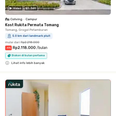
Video
360
Coliving
•
Campur
Kost Rukita Permata Tomang
Tomang, Grogol Petamburan
5.0 km dari landmark pluit
mulai dari
Rp2.218.000
Rp2.118.000
/
bulan
-
4
%
Diskon di bulan pertama
Lihat info lebih banyak
Close