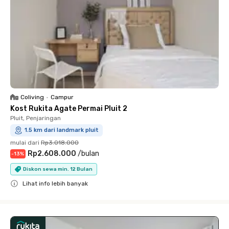
Coliving
•
Campur
Kost Rukita Agate Permai Pluit 2
Pluit, Penjaringan
1.5 km dari landmark pluit
mulai dari
Rp3.018.000
Rp2.608.000
/
bulan
-
13
%
Diskon sewa min. 12 Bulan
Lihat info lebih banyak
Close