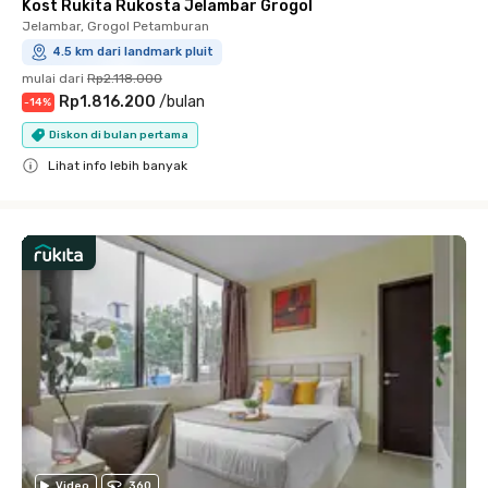
Kost Rukita Rukosta Jelambar Grogol
Jelambar, Grogol Petamburan
4.5 km dari landmark pluit
mulai dari
Rp2.118.000
Rp1.816.200
/
bulan
-
14
%
Diskon di bulan pertama
Lihat info lebih banyak
Close
Video
360