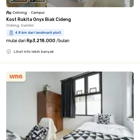
Coliving
•
Campur
Kost Rukita Onyx Biak Cideng
Cideng, Gambir
4.8 km dari landmark pluit
mulai dari
Rp3.218.000
/
bulan
Lihat info lebih banyak
Close