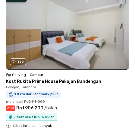
360
Coliving
•
Campur
Kost Rukita Prime House Pekojan Bandengan
Pekojan, Tambora
1.8 km dari landmark pluit
mulai dari
Rp2.118.000
Rp1.906.200
/
bulan
-
10
%
Diskon sewa min. 12 Bulan
Lihat info lebih banyak
Close