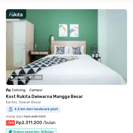
Video
360
Coliving
•
Campur
Kost Rukita Dwiwarna Mangga Besar
Kartini, Sawah Besar
4.3 km dari landmark pluit
mulai dari
Rp2.668.000
Rp2.311.200
/
bulan
-
13
%
Diskon sewa min. 12 Bulan