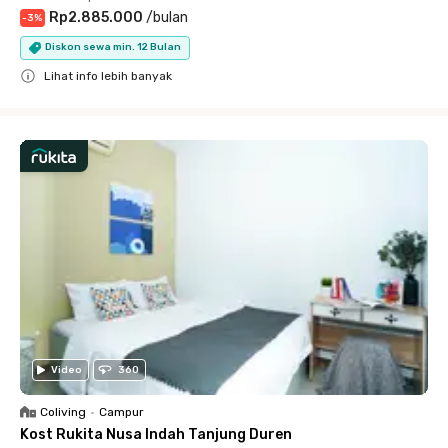
Rp2.885.000
/
bulan
-
3
%
Diskon sewa min. 12 Bulan
Lihat info lebih banyak
Close
Video
360
Coliving
•
Campur
Kost Rukita Nusa Indah Tanjung Duren