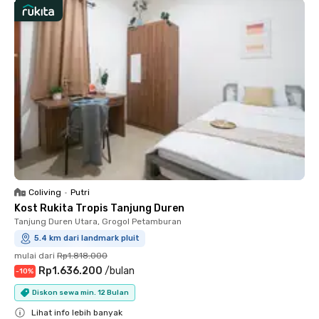
Coliving
•
Putri
Kost Rukita Tropis Tanjung Duren
Tanjung Duren Utara, Grogol Petamburan
5.4 km dari landmark pluit
mulai dari
Rp1.818.000
Rp1.636.200
/
bulan
-
10
%
Diskon sewa min. 12 Bulan
Lihat info lebih banyak