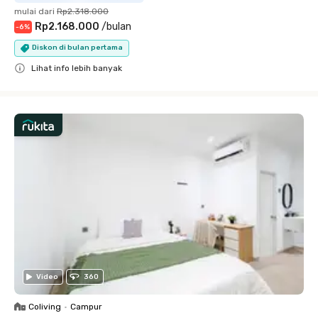
mulai dari
Rp2.318.000
Rp2.168.000
/
bulan
-
6
%
Diskon di bulan pertama
Lihat info lebih banyak
Close
Video
360
Coliving
•
Campur