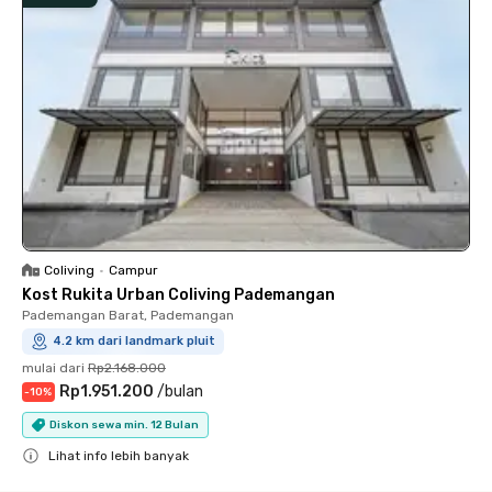
Coliving
•
Campur
Kost Rukita Urban Coliving Pademangan
Pademangan Barat, Pademangan
4.2 km dari landmark pluit
mulai dari
Rp2.168.000
Rp1.951.200
/
bulan
-
10
%
Diskon sewa min. 12 Bulan
Lihat info lebih banyak
Close