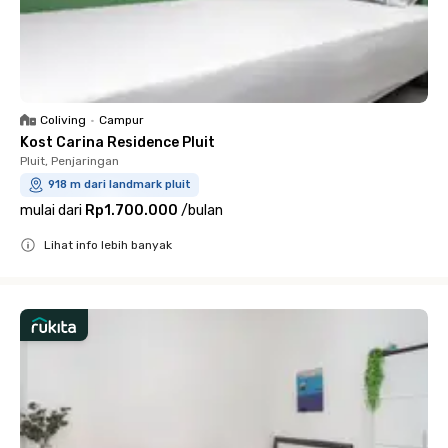
Coliving
•
Campur
Kost Carina Residence Pluit
Pluit, Penjaringan
918 m dari landmark pluit
mulai dari
Rp1.700.000
/
bulan
Lihat info lebih banyak
Close