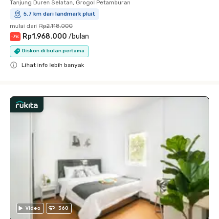
Tanjung Duren Selatan, Grogol Petamburan
5.7 km dari landmark pluit
mulai dari
Rp2.118.000
Rp1.968.000
/
bulan
-
7
%
Diskon di bulan pertama
Lihat info lebih banyak
Close
Video
360