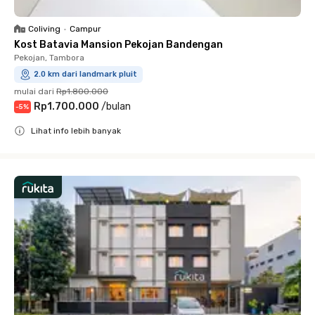
Coliving
•
Campur
Kost Batavia Mansion Pekojan Bandengan
Pekojan, Tambora
2.0 km dari landmark pluit
mulai dari
Rp1.800.000
Rp1.700.000
/
bulan
-
5
%
Lihat info lebih banyak
Close