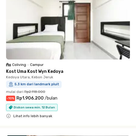
Coliving
•
Campur
Kost Uma Kost Wyn Kedoya
Kedoya Utara, Kebon Jeruk
5.3 km dari landmark pluit
mulai dari
Rp2.118.000
Rp1.906.200
/
bulan
-
10
%
Diskon sewa min. 12 Bulan
Lihat info lebih banyak
Close