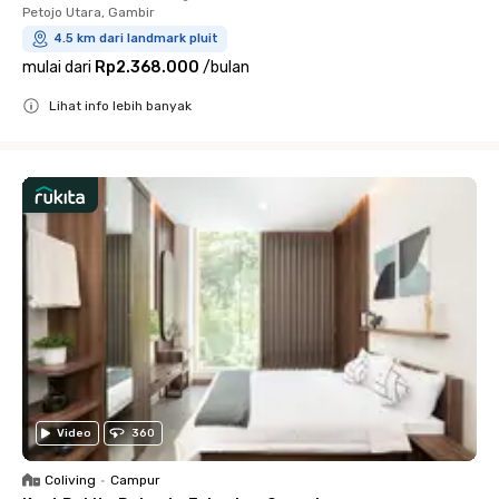
Petojo Utara, Gambir
4.5 km dari landmark pluit
mulai dari
Rp2.368.000
/
bulan
Lihat info lebih banyak
Close
Video
360
Coliving
•
Campur