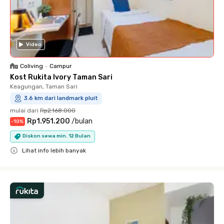
Video
Coliving
•
Campur
Kost Rukita Ivory Taman Sari
Keagungan, Taman Sari
3.6 km dari landmark pluit
mulai dari
Rp2.168.000
Rp1.951.200
/
bulan
-
10
%
Diskon sewa min. 12 Bulan
Lihat info lebih banyak
Close