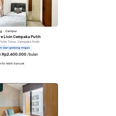
ng
•
Campur
re Livin Cempaka Putih
utih Timur, Cempaka Putih
km dari gedung migas
i
Rp2.600.000
/
bulan
info lebih banyak