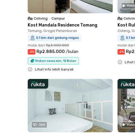
Vide
Coliving
•
Campur
Colivi
Kost Mandala Residence Tomang
Kost Ru
Tomang, Grogol Petamburan
Cideng, G
5.1 km dari gedung migas
5.1 k
mulai dari
Rp3.000.000
mulai dari
Rp2.885.000
/
bulan
Rp2
-
3
%
-
2
%
Diskon sewa min. 12 Bulan
Lihat 
Lihat info lebih banyak
Close
Close
360
Vide