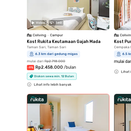
Video
360
Coliving
•
Campur
Colivi
Kost Rukita Keutamaan Gajah Mada
Kost Pu
Taman Sari, Taman Sari
Cempaka P
6.3 km dari gedung migas
6.5 
mulai dari
Rp2.718.000
mulai dar
Rp2.458.000
/
bulan
-
9
%
Lihat 
Diskon sewa min. 12 Bulan
Close
Lihat info lebih banyak
Close