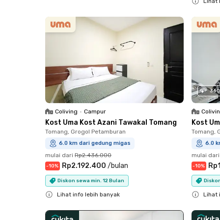
Lihat 
Close
360
Coliving
•
Campur
Colivi
Kost Uma Kost Azani Tawakal Tomang
Kost Um
Tomang, Grogol Petamburan
Tomang, 
6.0 km dari gedung migas
6.0 
mulai dari
Rp2.436.000
mulai dari
Rp2.192.400
/
bulan
Rp
-
10
%
-
10
%
Diskon sewa min. 12 Bulan
Diskon
Lihat info lebih banyak
Lihat 
Close
Close