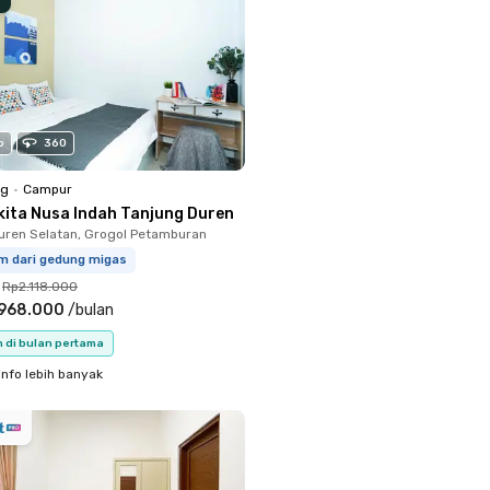
o
360
ng
•
Campur
kita Nusa Indah Tanjung Duren
uren Selatan, Grogol Petamburan
km dari gedung migas
Rp2.118.000
.968.000
/
bulan
n di bulan pertama
info lebih banyak