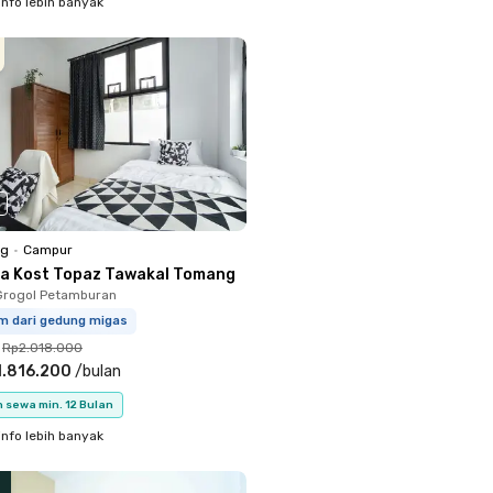
info lebih banyak
ng
•
Campur
a Kost Topaz Tawakal Tomang
Grogol Petamburan
km dari gedung migas
Rp2.018.000
1.816.200
/
bulan
 sewa min. 12 Bulan
info lebih banyak