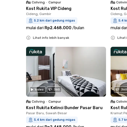
Coliving
•
Campur
Colivi
Kost Rukita VIP Cideng
Kost Ru
Cideng, Gambir
Cideng, G
5.2 km dari gedung migas
5.4 
mulai dari
Rp2.468.000
/
bulan
mulai dar
Lihat info lebih banyak
Lihat 
Close
Close
Video
360
360
Coliving
•
Campur
Colivi
Kost Rukita Kelinci Bunder Pasar Baru
Kost Ru
Pasar Baru, Sawah Besar
Kramat Pe
5.4 km dari gedung migas
5.7 