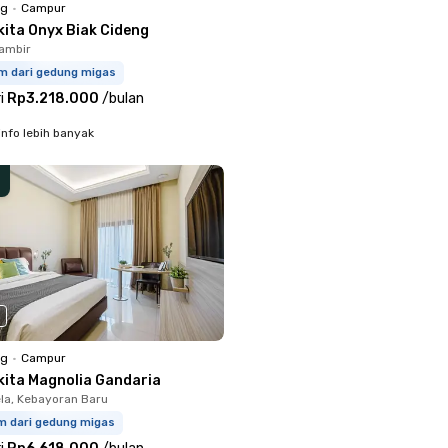
ng
•
Campur
kita Onyx Biak Cideng
ambir
km dari gedung migas
i
Rp3.218.000
/
bulan
info lebih banyak
ng
•
Campur
kita Magnolia Gandaria
la, Kebayoran Baru
km dari gedung migas