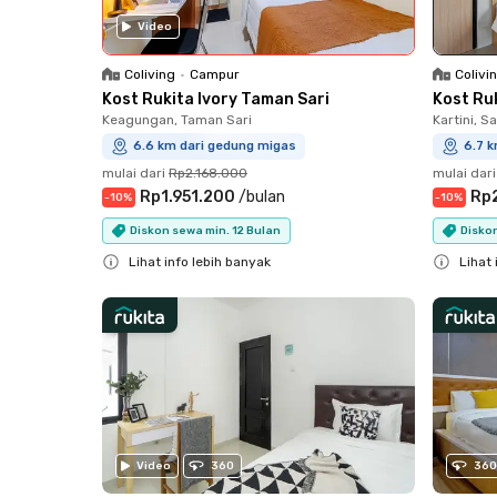
Video
Coliving
•
Campur
Colivi
Kost Rukita Ivory Taman Sari
Kost Ru
Keagungan, Taman Sari
Kartini, 
6.6 km dari gedung migas
6.7 
mulai dari
Rp2.168.000
mulai dari
Rp1.951.200
/
bulan
Rp
-
10
%
-
10
%
Diskon sewa min. 12 Bulan
Diskon
Lihat info lebih banyak
Lihat 
Close
Close
Video
360
360