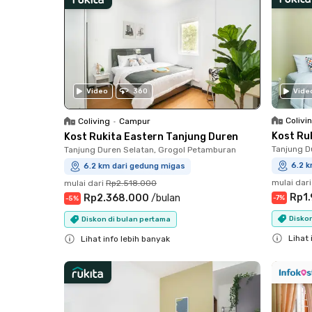
Video
360
Vide
Colivi
Coliving
•
Campur
Kost Ru
Kost Rukita Eastern Tanjung Duren
Tanjung D
Tanjung Duren Selatan, Grogol Petamburan
6.2 
6.2 km dari gedung migas
mulai dari
mulai dari
Rp2.518.000
Rp1
Rp2.368.000
/
bulan
-
7
%
-
5
%
Disko
Diskon di bulan pertama
Lihat 
Lihat info lebih banyak
Close
Close