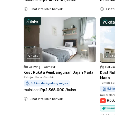
mulai dari
Rp2.468.000
/
bulan
mulai dar
Lihat info lebih banyak
Lihat 
Close
Close
36
360
Coliving
•
Campur
Colivi
Kost Rukita Pembangunan Gajah Mada
Kost Ru
Petojo Utara, Gambir
Mada
Taman Sar
5.7 km dari gedung migas
5.9 
mulai dari
Rp2.368.000
/
bulan
mulai dari
Lihat info lebih banyak
Rp3
-
7
%
Close
Diskon