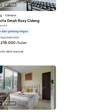
o
360
ng
•
Campur
kita Omah Roxy Cideng
ambir
m dari gedung migas
Rp2.268.000
.218.000
/
bulan
info lebih banyak
o
360