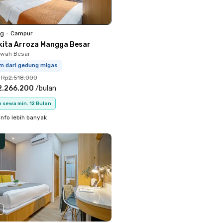
ng
•
Campur
kita Arroza Mangga Besar
Sawah Besar
km dari gedung migas
Rp2.518.000
2.266.200
/
bulan
 sewa min. 12 Bulan
info lebih banyak