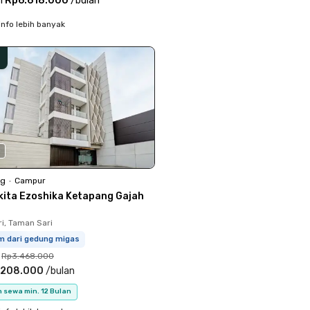
i
Rp6.618.000
/
bulan
info lebih banyak
0
ng
•
Campur
kita Ezoshika Ketapang Gajah
i, Taman Sari
km dari gedung migas
Rp3.468.000
.208.000
/
bulan
 sewa min. 12 Bulan