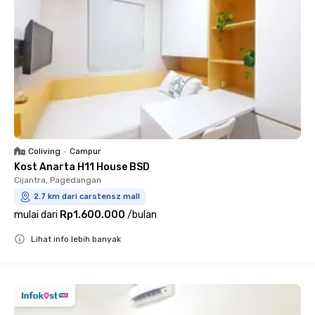
Coliving
•
Campur
Kost Anarta H11 House BSD
Cijantra, Pagedangan
2.7 km dari carstensz mall
mulai dari
Rp1.600.000
/
bulan
Lihat info lebih banyak
Close