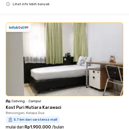
Lihat info lebih banyak
Close
Coliving
•
Campur
Kost Puri Mutiara Karawaci
Bencongan, Kelapa Dua
5.7 km dari carstensz mall
mulai dari
Rp1.900.000
/
bulan