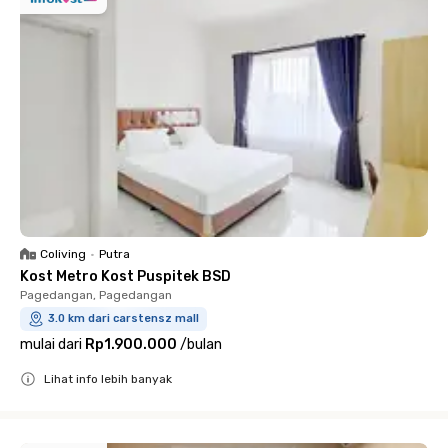
Coliving
•
Putra
Kost Metro Kost Puspitek BSD
Pagedangan, Pagedangan
3.0 km dari carstensz mall
mulai dari
Rp1.900.000
/
bulan
Lihat info lebih banyak
Close