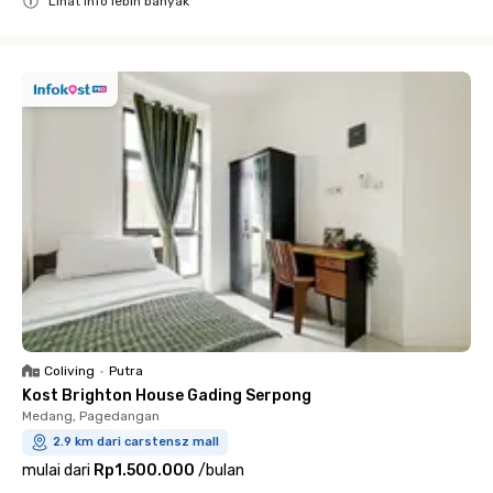
Lihat info lebih banyak
Close
Coliving
•
Putra
Kost Brighton House Gading Serpong
Medang, Pagedangan
2.9 km dari carstensz mall
mulai dari
Rp1.500.000
/
bulan