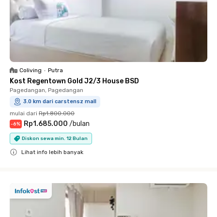
Coliving
•
Putra
Kost Regentown Gold J2/3 House BSD
Pagedangan, Pagedangan
3.0 km dari carstensz mall
mulai dari
Rp1.800.000
Rp1.685.000
/
bulan
-
6
%
Diskon sewa min. 12 Bulan
Lihat info lebih banyak
Close