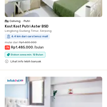
Coliving
•
Putri
Kost Kost Putri Aster BSD
Lengkong Gudang Timur, Serpong
6.4 km dari carstensz mall
mulai dari
Rp1.600.000
Rp1.485.000
/
bulan
-
7
%
Diskon sewa min. 12 Bulan
Lihat info lebih banyak
Close