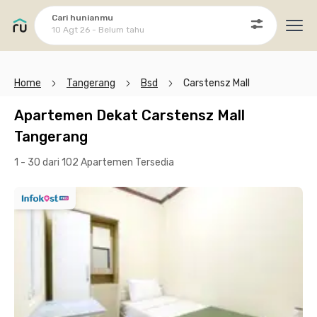
Cari hunianmu
10 Agt 26 - Belum tahu
Ope
Home
Tangerang
Bsd
Carstensz Mall
Apartemen Dekat Carstensz Mall
Tangerang
1 - 30 dari 102 Apartemen
Tersedia