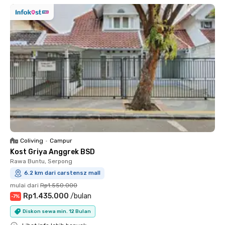
Coliving
•
Campur
Kost Griya Anggrek BSD
Rawa Buntu, Serpong
6.2 km dari carstensz mall
mulai dari
Rp1.550.000
Rp1.435.000
/
bulan
-
7
%
Diskon sewa min. 12 Bulan