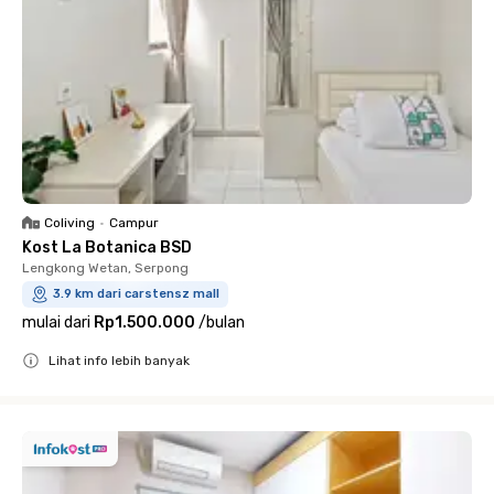
Coliving
•
Campur
Kost La Botanica BSD
Lengkong Wetan, Serpong
3.9 km dari carstensz mall
mulai dari
Rp1.500.000
/
bulan
Lihat info lebih banyak
Close