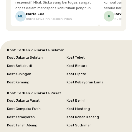
responsif. Mbak Siska yang bertugas sangat
kumpul bareng mak
cepat dalam merespons kebutuhan penghuni.
semua bahagia ad
Ketika saya meminta keset karena sempat
mgkn saran dari air aja & kebersihan lebih di
Mario Lee
Ravena
ML
R
Rukita Satya Inn Harapan Indah
Rukita Dimi
terpeleset, permintaan tersebut langsung
tingkatka
dipenuhi dengan cepat. Terima kasih Mbak
Siska.
Kost Terbaik di Jakarta Selatan
Kost Jakarta Selatan
Kost Tebet
Kost Setiabudi
Kost Bintaro
Kost Kuningan
Kost Cipete
Kost Kemang
Kost Kebayoran Lama
Kost Terbaik di Jakarta Pusat
Kost Jakarta Pusat
Kost Benhil
Kost Cempaka Putih
Kost Menteng
Kost Kemayoran
Kost Kebon Kacang
Kost Tanah Abang
Kost Sudirman