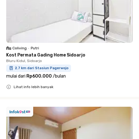
Coliving
•
Putri
Kost Permata Gading Home Sidoarjo
Bluru Kidul, Sidoarjo
2.7 km dari Stasiun Pagerwojo
mulai dari
Rp600.000
/
bulan
Lihat info lebih banyak
Close