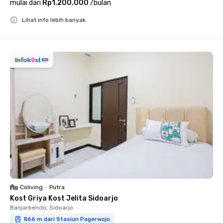
mulai dari
Rp1.200.000
/
bulan
Lihat info lebih banyak
Close
Coliving
•
Putra
Kost Griya Kost Jelita Sidoarjo
Banjarbendo, Sidoarjo
866 m dari Stasiun Pagerwojo