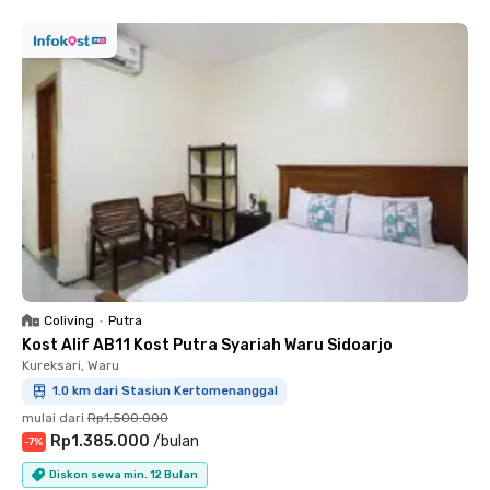
Coliving
•
Putra
Kost Alif AB11 Kost Putra Syariah Waru Sidoarjo
Kureksari, Waru
1.0 km dari Stasiun Kertomenanggal
mulai dari
Rp1.500.000
Rp1.385.000
/
bulan
-
7
%
Diskon sewa min. 12 Bulan