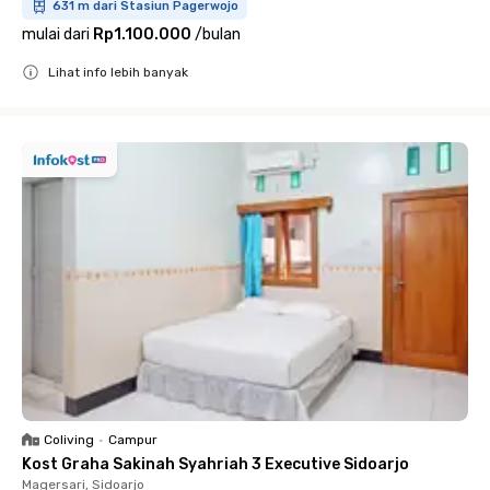
631 m dari Stasiun Pagerwojo
mulai dari
Rp1.100.000
/
bulan
Lihat info lebih banyak
Close
Coliving
•
Campur
Kost Graha Sakinah Syahriah 3 Executive Sidoarjo
Magersari, Sidoarjo