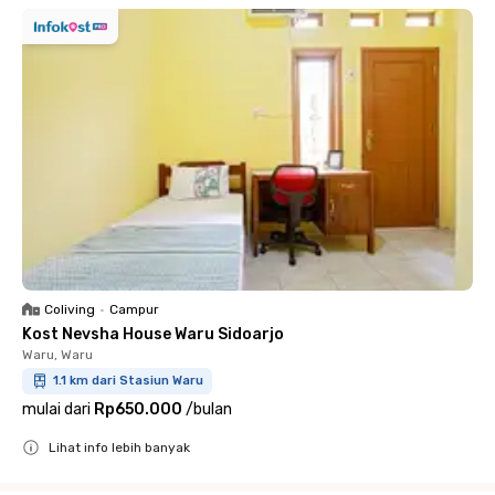
Coliving
•
Campur
Kost Nevsha House Waru Sidoarjo
Waru, Waru
1.1 km dari Stasiun Waru
mulai dari
Rp650.000
/
bulan
Lihat info lebih banyak
Close