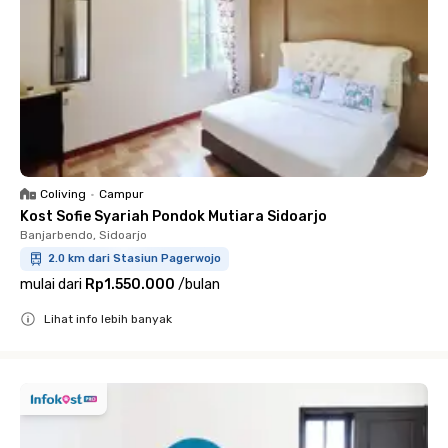
Coliving
•
Campur
Kost Sofie Syariah Pondok Mutiara Sidoarjo
Banjarbendo, Sidoarjo
2.0 km dari Stasiun Pagerwojo
mulai dari
Rp1.550.000
/
bulan
Lihat info lebih banyak
Close