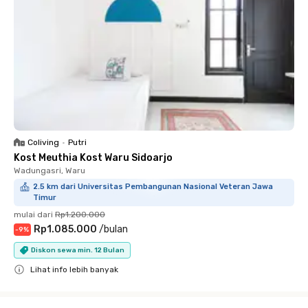
Coliving
•
Putri
Kost Meuthia Kost Waru Sidoarjo
Wadungasri, Waru
2.5 km dari Universitas Pembangunan Nasional Veteran Jawa
Timur
mulai dari
Rp1.200.000
Rp1.085.000
/
bulan
-
9
%
Diskon sewa min. 12 Bulan
Lihat info lebih banyak
Close