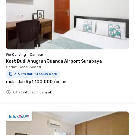
Coliving
•
Campur
Kost Budi Anugrah Juanda Airport Surabaya
Sedati Gede, Sedati
3.6 km dari Stasiun Waru
mulai dari
Rp1.100.000
/
bulan
Lihat info lebih banyak
Close