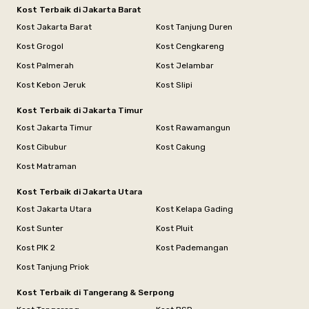
Kost Terbaik di Jakarta Barat
Kost Jakarta Barat
Kost Tanjung Duren
Kost Grogol
Kost Cengkareng
Kost Palmerah
Kost Jelambar
Kost Kebon Jeruk
Kost Slipi
Kost Terbaik di Jakarta Timur
Kost Jakarta Timur
Kost Rawamangun
Kost Cibubur
Kost Cakung
Kost Matraman
Kost Terbaik di Jakarta Utara
Kost Jakarta Utara
Kost Kelapa Gading
Kost Sunter
Kost Pluit
Kost PIK 2
Kost Pademangan
Kost Tanjung Priok
Kost Terbaik di Tangerang & Serpong