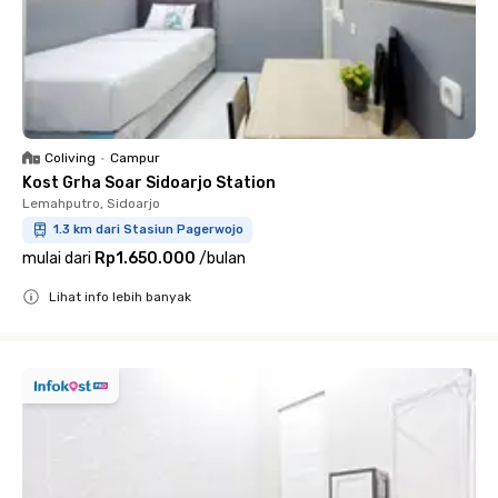
Coliving
•
Campur
Kost Grha Soar Sidoarjo Station
Lemahputro, Sidoarjo
1.3 km dari Stasiun Pagerwojo
mulai dari
Rp1.650.000
/
bulan
Lihat info lebih banyak
Close