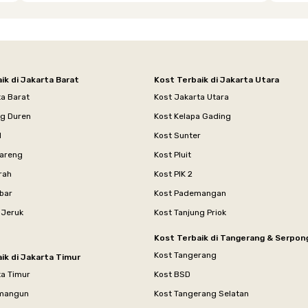
ik di Jakarta Barat
Kost Terbaik di Jakarta Utara
ta Barat
Kost Jakarta Utara
ng Duren
Kost Kelapa Gading
l
Kost Sunter
areng
Kost Pluit
rah
Kost PIK 2
bar
Kost Pademangan
 Jeruk
Kost Tanjung Priok
Kost Terbaik di Tangerang & Serpon
Kost Tangerang
ik di Jakarta Timur
ta Timur
Kost BSD
mangun
Kost Tangerang Selatan