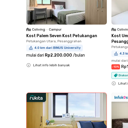
Coliving
•
Campur
Colivi
Kost Palem Seven Kost Petukangan
Kost Um
Petukangan Utara, Pesanggrahan
Pesang
Petukanga
4.0 km dari BINUS University
4.3 k
mulai dari
Rp2.200.000
/
bulan
mulai dari
Lihat info lebih banyak
Rp1
-
10
%
Close
Diskon
Lihat 
Close