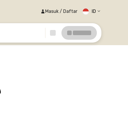
Masuk / Daftar
ID
i