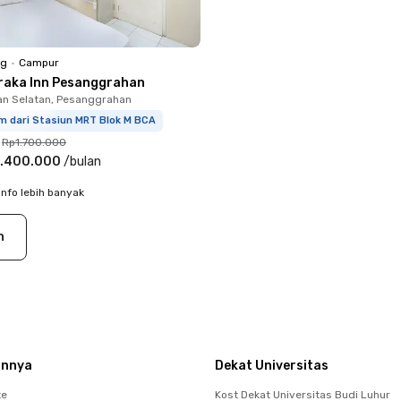
ng
•
Campur
raka Inn Pesanggrahan
n Selatan, Pesanggrahan
m dari Stasiun MRT Blok M BCA
Rp1.700.000
.400.000
/
bulan
info lebih banyak
n
innya
Dekat Universitas
te
Kost Dekat Universitas Budi Luhur