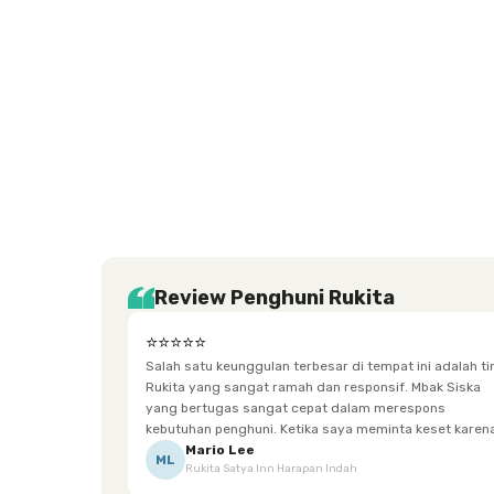
Setiabudi
Cilandak
Depok
Kemanggisan
Semarang
Medan
Tangerang
Bali
Yogyakarta
Jakarta
Jakarta
Jawa
Jakarta
Jawa
Sumatera
Selatan
Banten
Selatan
Barat
Barat
Bali
Yogyakarta
Tengah
Utara
Review Penghuni Rukita
⭐⭐⭐⭐⭐
Salah satu keunggulan terbesar di tempat ini adalah t
Rukita yang sangat ramah dan responsif. Mbak Siska
yang bertugas sangat cepat dalam merespons
kebutuhan penghuni. Ketika saya meminta keset karena
sempat terpeleset, permintaan tersebut langsung
Mario Lee
ML
Rukita Satya Inn Harapan Indah
dipenuhi dengan cepat. Terima kasih Mbak Siska.