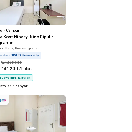
ng
•
Campur
a Kost Ninety-Nine Cipulir
grahan
n Utara, Pesanggrahan
m dari BINUS University
Rp1.268.000
.141.200
/
bulan
 sewa min. 12 Bulan
info lebih banyak