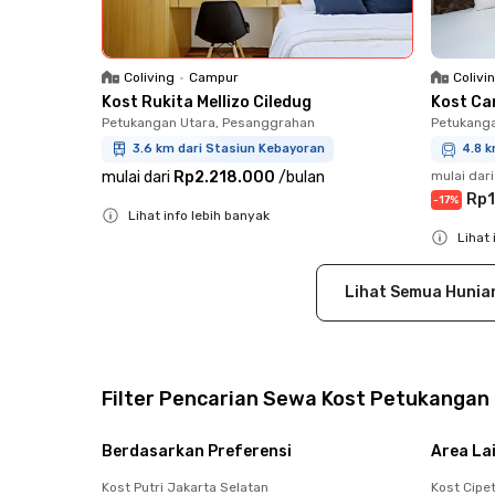
Colivi
Coliving
•
Campur
Kost Ca
Kost Rukita Mellizo Ciledug
Petukanga
Petukangan Utara, Pesanggrahan
4.8 k
3.6 km dari Stasiun Kebayoran
mulai dari
mulai dari
Rp2.218.000
/
bulan
Rp1
-
17
%
Lihat info lebih banyak
Lihat 
Close
Close
Lihat Semua Hunia
Filter Pencarian Sewa Kost Petukangan
Berdasarkan Preferensi
Area La
Kost Putri Jakarta Selatan
Kost Cipe