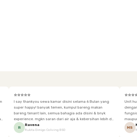
⭐⭐⭐⭐⭐
⭐⭐⭐
im
I say thankyou sewa kamar disini selama 6 Bulan yang
Unit h
super happy! banyak temen, kumpul bareng makan
dengan baik. Desain kamar modern, bersi
bareng tenant lain, semua bahagia ada disini & bnyk
fungsional, sehingga cocok untuk
experience. mgkn saran dari air aja & kebersihan lebih di
maupun panjang. Fasil
tingkatkan lagi. but, I love Rukita
sesuai dengan kebutuhan p
Ravena
R
MS
Rukita Dimigo Coliving BSD