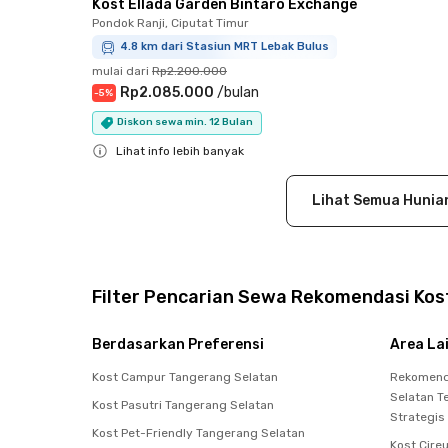
Kost Ellada Garden Bintaro Exchange
Pondok Ranji, Ciputat Timur
4.8 km dari Stasiun MRT Lebak Bulus
mulai dari
Rp2.200.000
Rp2.085.000
/
bulan
-
5
%
Diskon sewa min. 12 Bulan
Lihat info lebih banyak
Close
Lihat Semua Hunia
Filter Pencarian Sewa Rekomendasi Kost
Berdasarkan Preferensi
Area La
Kost Campur Tangerang Selatan
Rekomenda
Selatan T
Kost Pasutri Tangerang Selatan
Strategis
Kost Pet-Friendly Tangerang Selatan
Kost Cire