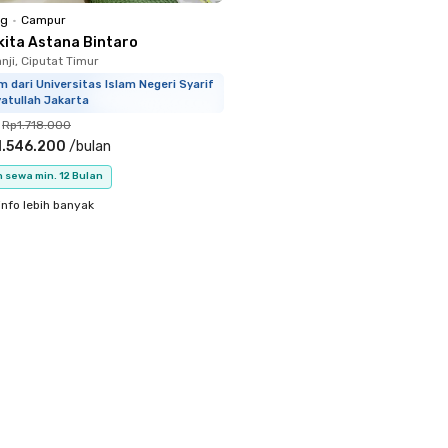
ng
•
Campur
kita Astana Bintaro
nji, Ciputat Timur
m dari Universitas Islam Negeri Syarif
atullah Jakarta
Rp1.718.000
1.546.200
/
bulan
 sewa min. 12 Bulan
info lebih banyak