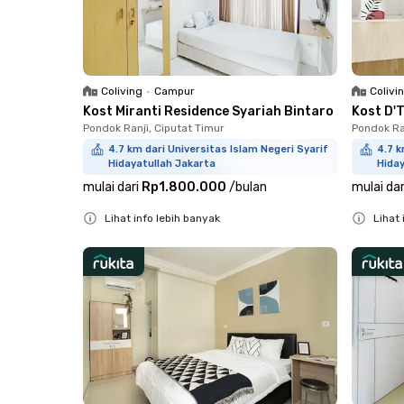
Coliving
•
Campur
Colivi
Kost Miranti Residence Syariah Bintaro
Kost D'
Pondok Ranji, Ciputat Timur
Pondok Ra
4.7 km dari Universitas Islam Negeri Syarif
4.7 k
Hidayatullah Jakarta
Hiday
mulai dari
Rp1.800.000
/
bulan
mulai dar
Lihat info lebih banyak
Lihat 
Close
Close