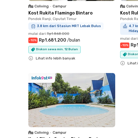
Coliving
•
Campur
Colivi
Kost Rukita Flamingo Bintaro
Kost Ru
Pondok Ranji, Ciputat Timur
Pondok Ra
3.8 km dari Stasiun MRT Lebak Bulus
4.7 k
Hiday
mulai dari
Rp1.868.000
mulai dari
Rp1.681.200
/
bulan
-
10
%
Rp
-
10
%
Diskon sewa min. 12 Bulan
Diskon
Lihat info lebih banyak
Lihat 
Close
Close
Coliving
•
Campur