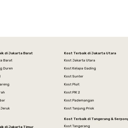
ik di Jakarta Barat
Kost Terbaik di Jakarta Utara
ta Barat
Kost Jakarta Utara
ng Duren
Kost Kelapa Gading
l
Kost Sunter
areng
Kost Pluit
rah
Kost PIK 2
bar
Kost Pademangan
 Jeruk
Kost Tanjung Priok
Kost Terbaik di Tangerang & Serpon
Kost Tangerang
ik di Jakarta Timur