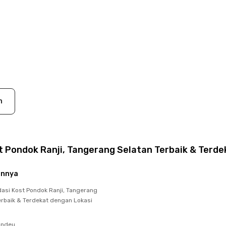
n
 Pondok Ranji, Tangerang Selatan Terbaik & Terde
innya
si Kost Pondok Ranji, Tangerang
erbaik & Terdekat dengan Lokasi
undeu