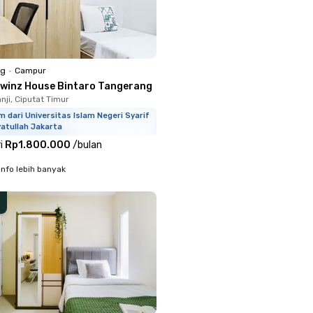
ng
•
Campur
Twinz House Bintaro Tangerang
nji, Ciputat Timur
m dari Universitas Islam Negeri Syarif
atullah Jakarta
i
Rp1.800.000
/
bulan
info lebih banyak