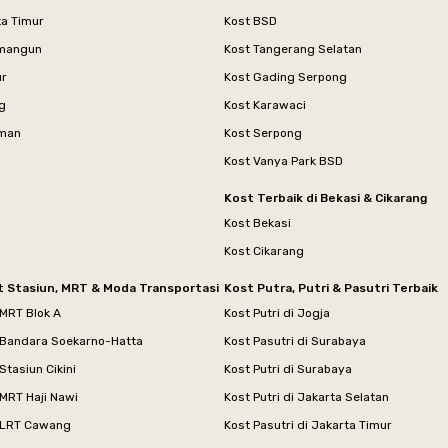
ta Timur
Kost BSD
mangun
Kost Tangerang Selatan
ur
Kost Gading Serpong
g
Kost Karawaci
aman
Kost Serpong
Kost Vanya Park BSD
Kost Terbaik di Bekasi & Cikarang
Kost Bekasi
Kost Cikarang
t Stasiun, MRT & Moda Transportasi
Kost Putra, Putri & Pasutri Terbaik
 MRT Blok A
Kost Putri di Jogja
 Bandara Soekarno-Hatta
Kost Pasutri di Surabaya
Stasiun Cikini
Kost Putri di Surabaya
MRT Haji Nawi
Kost Putri di Jakarta Selatan
 LRT Cawang
Kost Pasutri di Jakarta Timur