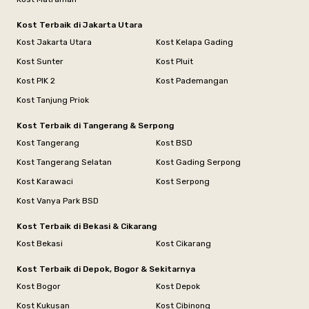
Kost Terbaik di Jakarta Utara
Kost Jakarta Utara
Kost Kelapa Gading
Kost Sunter
Kost Pluit
Kost PIK 2
Kost Pademangan
Kost Tanjung Priok
Kost Terbaik di Tangerang & Serpong
Kost Tangerang
Kost BSD
Kost Tangerang Selatan
Kost Gading Serpong
Kost Karawaci
Kost Serpong
Kost Vanya Park BSD
Kost Terbaik di Bekasi & Cikarang
Kost Bekasi
Kost Cikarang
Kost Terbaik di Depok, Bogor & Sekitarnya
Kost Bogor
Kost Depok
Kost Kukusan
Kost Cibinong