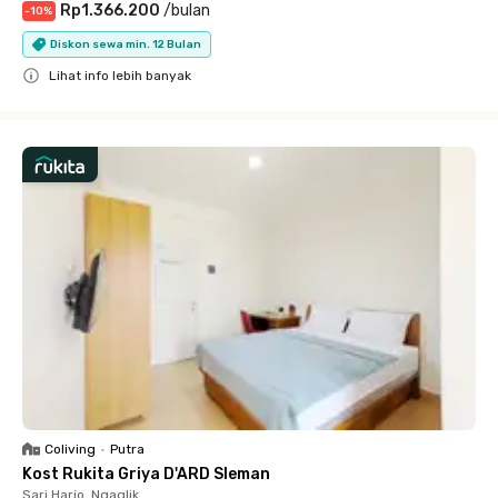
Rp1.366.200
/
bulan
-
10
%
Diskon sewa min. 12 Bulan
Lihat info lebih banyak
Close
Coliving
•
Putra
Kost Rukita Griya D'ARD Sleman
Sari Harjo, Ngaglik