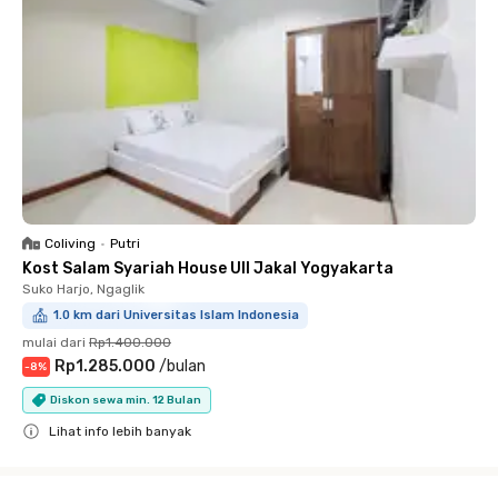
Coliving
•
Putri
Kost Salam Syariah House UII Jakal Yogyakarta
Suko Harjo, Ngaglik
1.0 km dari Universitas Islam Indonesia
mulai dari
Rp1.400.000
Rp1.285.000
/
bulan
-
8
%
Diskon sewa min. 12 Bulan
Lihat info lebih banyak
Close