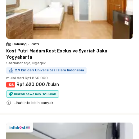
Coliving
•
Putri
Kost Putri Madam Kost Exclusive Syariah Jakal
Yogyakarta
Sardonoharjo, Ngaglik
2.9 km dari Universitas Islam Indonesia
mulai dari
Rp1.850.000
Rp1.620.000
/
bulan
-
12
%
Diskon sewa min. 12 Bulan
Lihat info lebih banyak
Close