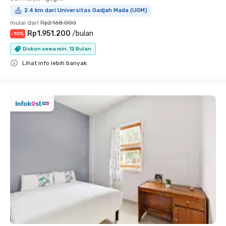
2.4 km dari Universitas Gadjah Mada (UGM)
mulai dari
Rp2.168.000
Rp1.951.200
/
bulan
-
10
%
Diskon sewa min. 12 Bulan
Lihat info lebih banyak
Close