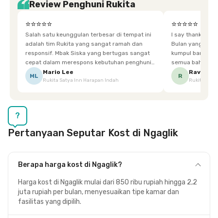
Review Penghuni Rukita
⭐⭐⭐⭐⭐
⭐⭐⭐⭐⭐
Salah satu keunggulan terbesar di tempat ini
I say thankyou s
adalah tim Rukita yang sangat ramah dan
Bulan yang super happy! banyak tem
responsif. Mbak Siska yang bertugas sangat
kumpul bareng mak
cepat dalam merespons kebutuhan penghuni.
semua bahagia ad
Ketika saya meminta keset karena sempat
mgkn saran dari air aja & kebersihan lebih di
Mario Lee
Ravena
ML
R
Rukita Satya Inn Harapan Indah
Rukita Dimi
terpeleset, permintaan tersebut langsung
tingkatka
dipenuhi dengan cepat. Terima kasih Mbak
Siska.
?
Pertanyaan Seputar Kost di Ngaglik
Berapa harga kost di Ngaglik?
Harga kost di Ngaglik mulai dari 850 ribu rupiah hingga 2,2
juta rupiah per bulan, menyesuaikan tipe kamar dan
fasilitas yang dipilih.