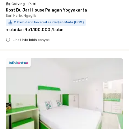
Coliving
•
Putri
Kost Bu Jari House Palagan Yogyakarta
Sari Harjo, Ngaglik
2.9 km dari Universitas Gadjah Mada (UGM)
mulai dari
Rp1.100.000
/
bulan
Lihat info lebih banyak
Close