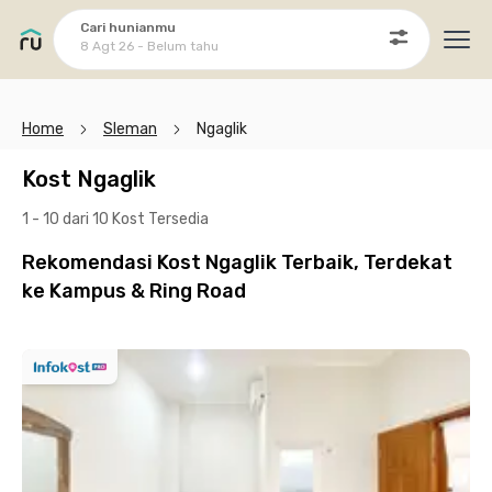
Cari hunianmu
8 Agt 26 - Belum tahu
Ope
Home
Sleman
Ngaglik
Kost Ngaglik
1 - 10 dari 10 Kost
Tersedia
Rekomendasi Kost Ngaglik Terbaik, Terdekat
ke Kampus & Ring Road