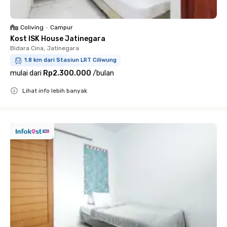
Coliving
•
Campur
Kost ISK House Jatinegara
Bidara Cina, Jatinegara
1.8 km dari Stasiun LRT Ciliwung
mulai dari
Rp2.300.000
/
bulan
Lihat info lebih banyak
Close