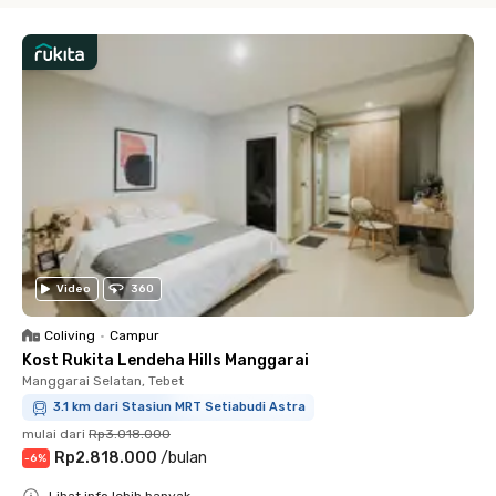
Video
360
Coliving
•
Campur
Kost Rukita Lendeha Hills Manggarai
Manggarai Selatan, Tebet
3.1 km dari Stasiun MRT Setiabudi Astra
mulai dari
Rp3.018.000
Rp2.818.000
/
bulan
-
6
%