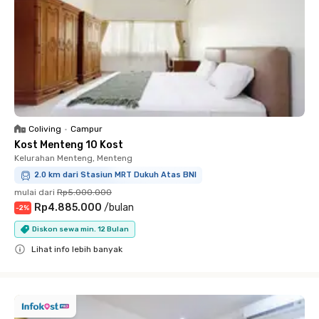
Coliving
•
Campur
Kost Menteng 10 Kost
Kelurahan Menteng, Menteng
2.0 km dari Stasiun MRT Dukuh Atas BNI
mulai dari
Rp5.000.000
Rp4.885.000
/
bulan
-
2
%
Diskon sewa min. 12 Bulan
Lihat info lebih banyak
Close