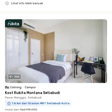
Lihat info lebih banyak
Close
360
Coliving
•
Campur
Kost Rukita Montana Setiabudi
Pasar Manggis, Setiabudi
1.6 km dari Stasiun MRT Setiabudi Astra
mulai dari
Rp2.118.000