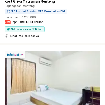
Kost Griya Matraman Menteng
Pegangsaan, Menteng
3.6 km dari Stasiun MRT Dukuh Atas BNI
mulai dari
Rp1.200.000
Rp1.085.000
/
bulan
-
9
%
Diskon sewa min. 12 Bulan
Lihat info lebih banyak
Close