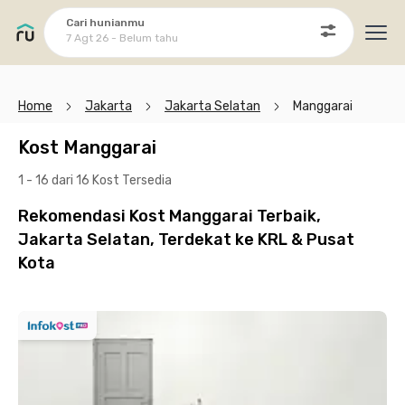
Cari hunianmu
7 Agt 26 - Belum tahu
Ope
Home
Jakarta
Jakarta Selatan
Manggarai
Kost Manggarai
1 - 16 dari 16 Kost
Tersedia
Rekomendasi Kost Manggarai Terbaik,
Jakarta Selatan, Terdekat ke KRL & Pusat
Kota