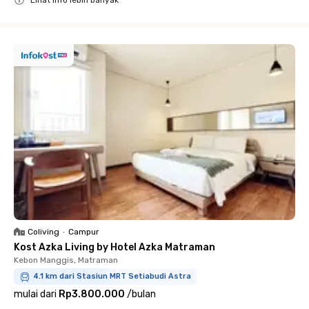
Lihat info lebih banyak
Close
Coliving
•
Campur
Kost Azka Living by Hotel Azka Matraman
Kebon Manggis, Matraman
4.1 km dari Stasiun MRT Setiabudi Astra
mulai dari
Rp3.800.000
/
bulan