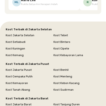
Ketika saya meminta keset karena sempat
mgkn saran dari air aja & kebersihan lebih di
Mario Lee
Ravena
ML
R
Rukita Satya Inn Harapan Indah
Rukita Dimi
terpeleset, permintaan tersebut langsung
tingkatka
dipenuhi dengan cepat. Terima kasih Mbak
Siska.
Kost Terbaik di Jakarta Selatan
Kost Jakarta Selatan
Kost Tebet
Kost Setiabudi
Kost Bintaro
Kost Kuningan
Kost Cipete
Kost Kemang
Kost Kebayoran Lama
Kost Terbaik di Jakarta Pusat
Kost Jakarta Pusat
Kost Benhil
Kost Cempaka Putih
Kost Menteng
Kost Kemayoran
Kost Kebon Kacang
Kost Tanah Abang
Kost Sudirman
Kost Terbaik di Jakarta Barat
Kost Jakarta Barat
Kost Tanjung Duren