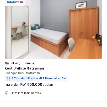
Coliving
•
Campur
Kost D'White Matraman
Pisangan Baru, Matraman
4.7 km dari Stasiun MRT Dukuh Atas BNI
mulai dari
Rp1.900.000
/
bulan
Lihat info lebih banyak
Close