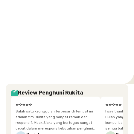
Kuningan
Petamburan
Menteng
Jeruk
Bandung
Surabaya
Malang
Solo
Karawaci
Jakarta
Jakarta
Jakarta
Jakarta
Jawa
Jawa
Jawa
Jawa
Selatan
Barat
Tangerang
Pusat
Barat
Barat
Timur
Timur
Tengah
Setiabudi
Cilandak
Depok
Kemanggisan
Semarang
Medan
Tangerang
Bali
Yogyakarta
Jakarta
Jakarta
Jawa
Jakarta
Jawa
Sumatera
Selatan
Banten
Selatan
Barat
Barat
Bali
Yogyakarta
Tengah
Utara
Review Penghuni Rukita
⭐⭐⭐⭐⭐
⭐⭐⭐⭐⭐
Salah satu keunggulan terbesar di tempat ini
I say thankyou s
adalah tim Rukita yang sangat ramah dan
Bulan yang super happy! banyak tem
responsif. Mbak Siska yang bertugas sangat
kumpul bareng mak
cepat dalam merespons kebutuhan penghuni.
semua bahagia ad