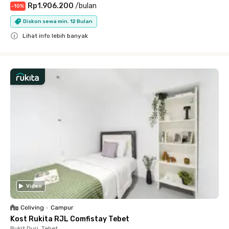
Rp1.906.200
/
bulan
-
10
%
Diskon sewa min. 12 Bulan
Lihat info lebih banyak
Close
Video
Coliving
•
Campur
Kost Rukita RJL Comfistay Tebet
Bukit Duri, Tebet