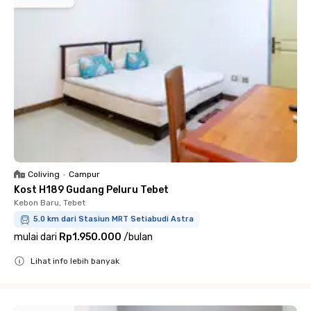
Coliving
•
Campur
Kost H189 Gudang Peluru Tebet
Kebon Baru, Tebet
5.0 km dari Stasiun MRT Setiabudi Astra
mulai dari
Rp1.950.000
/
bulan
Lihat info lebih banyak
Close