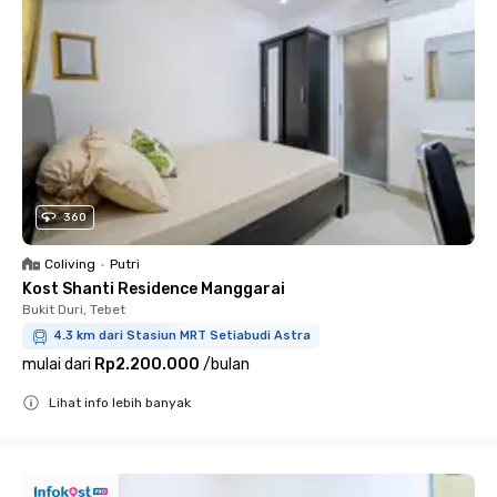
360
Coliving
•
Putri
Kost Shanti Residence Manggarai
Bukit Duri, Tebet
4.3 km dari Stasiun MRT Setiabudi Astra
mulai dari
Rp2.200.000
/
bulan
Lihat info lebih banyak
Close