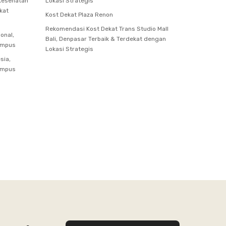
 Kesehatan
Lokasi Strategis
kat
Kost Dekat Plaza Renon
Rekomendasi Kost Dekat Trans Studio Mall
onal,
Bali, Denpasar Terbaik & Terdekat dengan
ampus
Lokasi Strategis
sia,
ampus