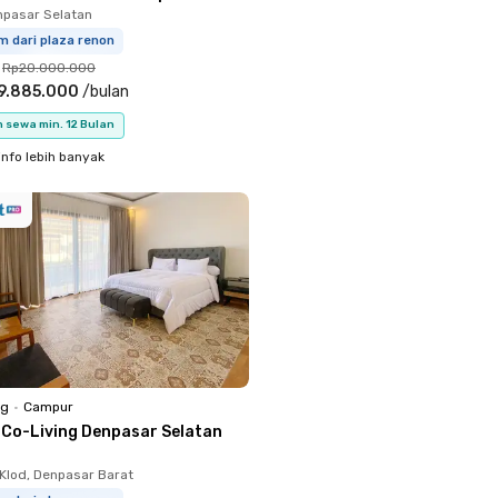
npasar Selatan
m dari plaza renon
Rp20.000.000
9.885.000
/
bulan
 sewa min. 12 Bulan
info lebih banyak
ng
•
Campur
 Co-Living Denpasar Selatan
 Klod, Denpasar Barat