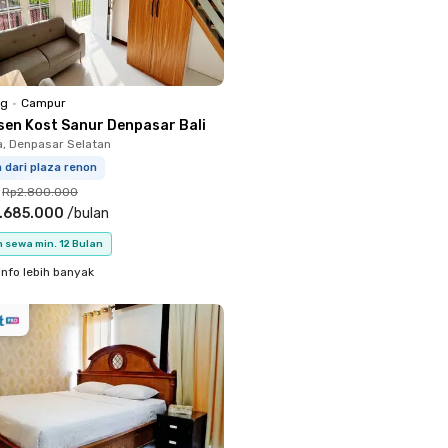
ng
•
Campur
sen Kost Sanur Denpasar Bali
a, Denpasar Selatan
m dari plaza renon
Rp2.800.000
.685.000
/
bulan
 sewa min. 12 Bulan
info lebih banyak