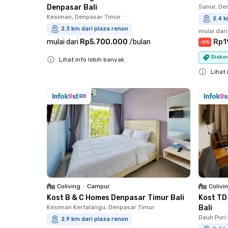
Denpasar Bali
Sanur, De
Kesiman, Denpasar Timur
2.4 k
2.3 km dari plaza renon
mulai dari
mulai dari
Rp5.700.000
/
bulan
Rp1
-
0
%
Diskon
Lihat info lebih banyak
Close
Lihat 
Close
Coliving
•
Campur
Colivi
Kost B & C Homes Denpasar Timur Bali
Kost TD
Kesiman Kertalangu, Denpasar Timur
Bali
Dauh Puri
2.9 km dari plaza renon