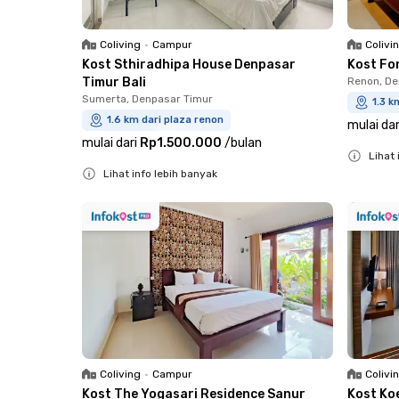
Coliving
•
Campur
Colivi
Kost Sthiradhipa House Denpasar
Kost Fo
Timur Bali
Renon, De
Sumerta, Denpasar Timur
1.3 k
1.6 km dari plaza renon
mulai dar
mulai dari
Rp1.500.000
/
bulan
Lihat 
Lihat info lebih banyak
Close
Close
Coliving
•
Campur
Colivi
Kost The Yogasari Residence Sanur
Kost Ko