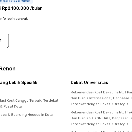
m dari plaza renon
i
Rp2.100.000
/
bulan
info lebih banyak
n
 Renon
ang Lebih Spesifik
Dekat Universitas
Rekomendasi Kost Dekat Institut Pa
dan Bisnis Internasional, Denpasar 
si Kost Canggu Terbaik, Terdekat
Terdekat dengan Lokasi Strategis
 & Pusat Kota
Rekomendasi Kost Dekat Institut Te
ses & Boarding Houses in Kuta
Dan Bisnis STIKOM BALI, Denpasar T
Terdekat dengan Lokasi Strategis