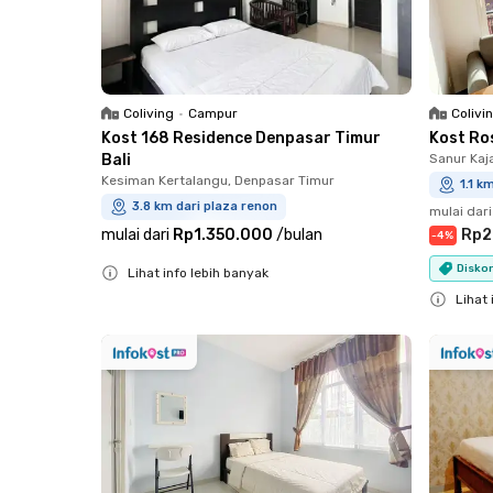
Coliving
•
Campur
Colivi
Kost 168 Residence Denpasar Timur
Kost Ro
Bali
Sanur Kaj
Kesiman Kertalangu, Denpasar Timur
1.1 k
3.8 km dari plaza renon
mulai dari
mulai dari
Rp1.350.000
/
bulan
Rp2
-
4
%
Diskon
Lihat info lebih banyak
Close
Lihat 
Close