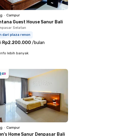
ng
•
Campur
ntana Guest House Sanur Bali
npasar Selatan
m dari plaza renon
i
Rp2.200.000
/
bulan
info lebih banyak
ng
•
Campur
en's Home Sanur Denpasar Bali