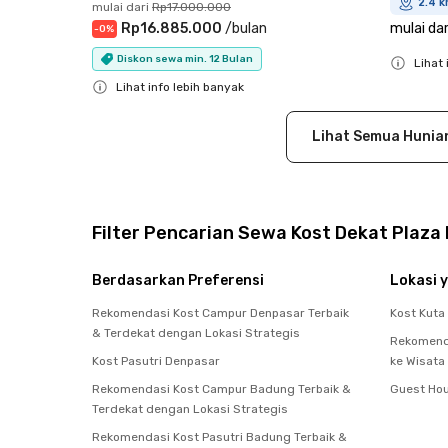
2.4 k
mulai dari
Rp17.000.000
Rp16.885.000
/
bulan
mulai dar
-
0
%
Diskon sewa min. 12 Bulan
Lihat 
Lihat info lebih banyak
Close
Close
Lihat Semua Hunia
Filter Pencarian Sewa Kost Dekat Plaza
Berdasarkan Preferensi
Lokasi y
Rekomendasi Kost Campur Denpasar Terbaik
Kost Kuta
& Terdekat dengan Lokasi Strategis
Rekomenda
Kost Pasutri Denpasar
ke Wisata
Rekomendasi Kost Campur Badung Terbaik &
Guest Hou
Terdekat dengan Lokasi Strategis
Rekomendasi Kost Pasutri Badung Terbaik &