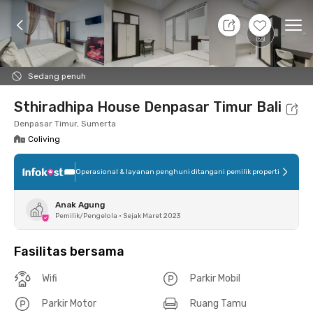
7 Agt 26 - Belum tahu
+
1
Ope
Foto
Fasilitas bersama
Lokasi
Kamar
Atura
Sedang penuh
Sthiradhipa House Denpasar Timur Bali
Denpasar Timur, Sumerta
Coliving
Operasional & layanan penghuni ditangani pemilik properti
Anak Agung
Pemilik/Pengelola
•
Sejak Maret 2023
Fasilitas bersama
Wifi
Parkir Mobil
Parkir Motor
Ruang Tamu