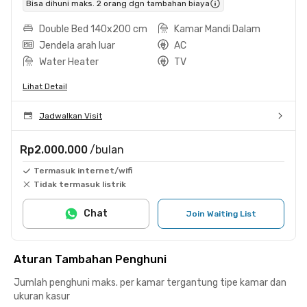
Bisa dihuni maks. 2 orang dgn tambahan biaya
Double Bed 140x200 cm
Kamar Mandi Dalam
Jendela arah luar
AC
Water Heater
TV
Lihat Detail
Jadwalkan Visit
Rp2.000.000
/bulan
Termasuk internet/wifi
Tidak termasuk listrik
Chat
Join Waiting List
Aturan Tambahan Penghuni
Jumlah penghuni maks. per kamar tergantung tipe kamar dan
ukuran kasur