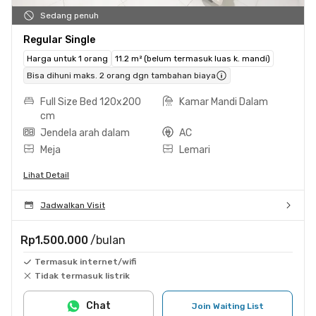
Sedang penuh
Regular Single
Harga untuk 1 orang
11.2 m² (belum termasuk luas k. mandi)
Bisa dihuni maks. 2 orang dgn tambahan biaya
Full Size Bed 120x200
Kamar Mandi Dalam
cm
Jendela arah dalam
AC
Meja
Lemari
Lihat Detail
Jadwalkan Visit
Rp1.500.000
/bulan
Termasuk internet/wifi
Tidak termasuk listrik
Chat
Join Waiting List