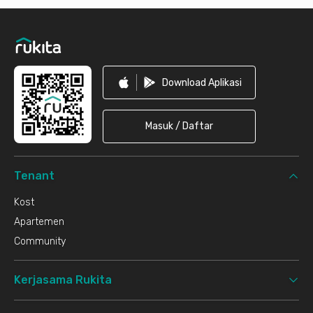
Footer
Download Aplikasi
Masuk / Daftar
Tenant
Kost
Apartemen
Community
Kerjasama Rukita