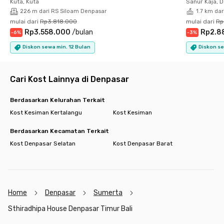
Kuta, Kuta
Sanur Kaja, 
mulai dari kamar berfurnitur lengkap, AC, Wi-Fi, kamar mandi
226 m dari RS Siloam Denpasar
1.7 km da
dalam yang menjamin privasimu, hingga area parkir jika kamu
mulai dari
Rp3.818.000
mulai dari
Rp
membawa kendaraan pribadi. Jangan terlalu banyak
Rp3.558.000
/
bulan
Rp2.8
-
6
%
-
3
%
pertimbangan, yuk, booking kamarmu sekarang juga!
Cari kost lain di Bali.
Diskon sewa min. 12 Bulan
Diskon se
Cari Kost Lainnya di Denpasar
Berdasarkan Kelurahan Terkait
Kost Kesiman Kertalangu
Kost Kesiman
Berdasarkan Kecamatan Terkait
Kost Denpasar Selatan
Kost Denpasar Barat
Home
Denpasar
Sumerta
Sthiradhipa House Denpasar Timur Bali