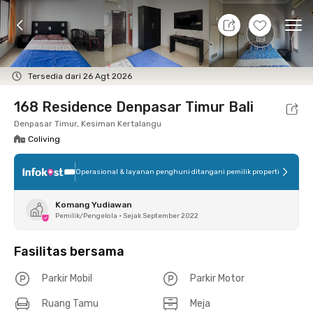
10 Agt 26 - Belum tahu
+
1
Ope
Foto
Fasilitas bersama
Lokasi
Kamar
Atura
Tersedia dari 26 Agt 2026
168 Residence Denpasar Timur Bali
Denpasar Timur, Kesiman Kertalangu
Coliving
Operasional & layanan penghuni ditangani pemilik properti
Komang Yudiawan
Pemilik/Pengelola
•
Sejak September 2022
Fasilitas bersama
Parkir Mobil
Parkir Motor
Ruang Tamu
Meja