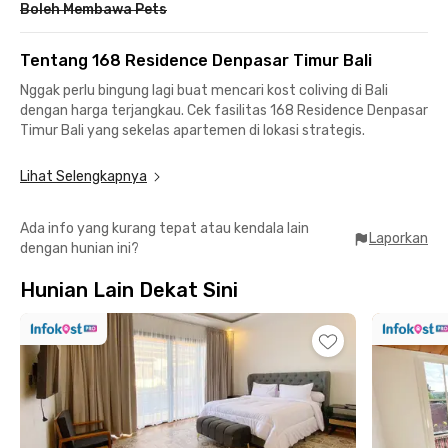
Boleh Membawa Pets
Tentang 168 Residence Denpasar Timur Bali
Nggak perlu bingung lagi buat mencari kost coliving di Bali
dengan harga terjangkau. Cek fasilitas 168 Residence Denpasar
Timur Bali yang sekelas apartemen di lokasi strategis.
Kost coliving Denpasar Timur Bali ini diapit kampus, area
Lihat Selengkapnya
perkantoran, hingga fasilitas publik. Hanya 6 menit ke
Universitas Hindu Indonesia, 17 menit menuju Universitas
Ada info yang kurang tepat atau kendala lain
Warmadewa, dan 24 menit berkendara ke Universitas Udayana.
Laporkan
dengan hunian ini?
Mencapai kawasan Kuta, Legian, atau Bandara Internasional
Ngurah Rai sekitar 40 menit berkendara.
Hunian Lain Dekat Sini
Mencari tempat buat mengisi perut atau hangout sangat
mudah, lho. Dari kost coliving Denpasar Timur Bali ini menuju
McDonald’s Jalan Gatot Subroto, Angkringan Om Panjul, hingga
QR Cafe & Resto tidak sampai 15 menit.
168 Residence Denpasar Timur Bali menyediakan kamar
furnitur lengkap dengan TV, saluran TV kabel, AC, serta kamar