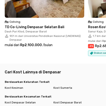
mandi dalam dan pemanas air. Tersedia pula parkiran dan jasa
pembersihan kamar, sementara listrik menggunakan token.
Pas buat kamu yang ingin berhemat, nih. Sudah siap pesan
kamar di kost coliving Bali ini?
Cari kost coliving lain di Bali.
Coliving
Coliving
TD Co-Living Denpasar Selatan Bali
Rosen Kost
Dauh Puri Klod, Denpasar Barat
Sanur Kaja, 
901 m dari Universitas Pendidikan Nasional (UNDIKNAS)
1.7 km da
Denpasar
mulai dari
Rp
mulai dari
Rp2.100.000
/
bulan
Rp2.6
-
4
%
Diskon se
Cari Kost Lainnya di Denpasar
Berdasarkan Kelurahan Terkait
Kost Kesiman
Kost Sumerta
Berdasarkan Kecamatan Terkait
Kost Denpasar Selatan
Kost Denpasar Barat