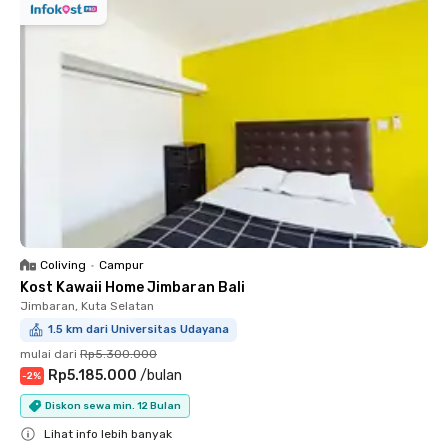
Coliving
•
Campur
Kost Kawaii Home Jimbaran Bali
Jimbaran, Kuta Selatan
1.5 km dari Universitas Udayana
mulai dari
Rp5.300.000
Rp5.185.000
/
bulan
-
2
%
Diskon sewa min. 12 Bulan
Lihat info lebih banyak