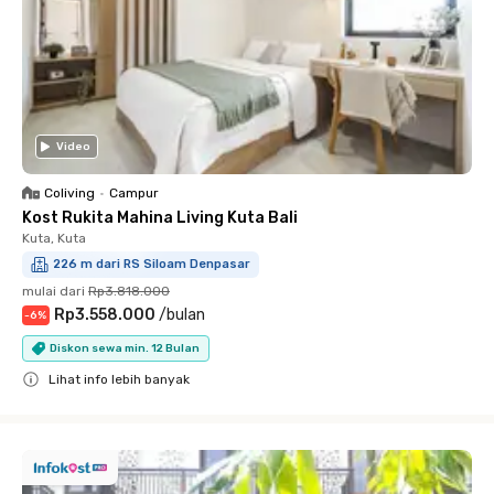
Video
Coliving
•
Campur
Kost Rukita Mahina Living Kuta Bali
Kuta, Kuta
226 m dari RS Siloam Denpasar
mulai dari
Rp3.818.000
Rp3.558.000
/
bulan
-
6
%
Diskon sewa min. 12 Bulan
Lihat info lebih banyak
Close