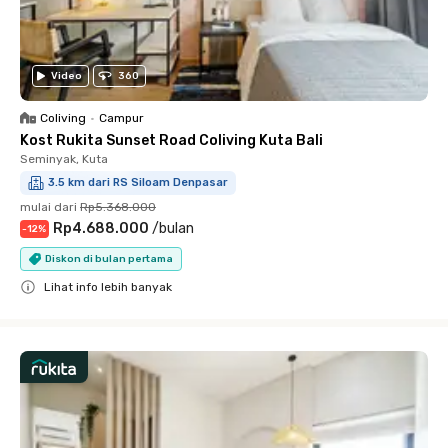
Video
360
Coliving
•
Campur
Kost Rukita Sunset Road Coliving Kuta Bali
Seminyak, Kuta
3.5 km dari RS Siloam Denpasar
mulai dari
Rp5.368.000
Rp4.688.000
/
bulan
-
12
%
Diskon di bulan pertama
Lihat info lebih banyak
Close