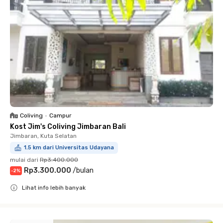
Coliving
•
Campur
Kost Jim's Coliving Jimbaran Bali
Jimbaran, Kuta Selatan
1.5 km dari Universitas Udayana
mulai dari
Rp3.400.000
Rp3.300.000
/
bulan
-
2
%
Lihat info lebih banyak
Close