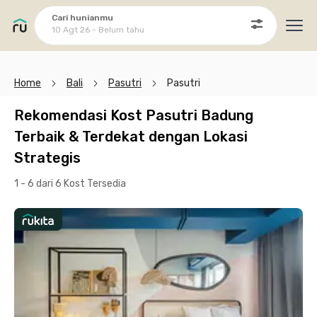
Cari hunianmu
10 Agt 26 - Belum tahu
Ope
Home
Bali
Pasutri
Pasutri
Rekomendasi Kost Pasutri Badung
Terbaik & Terdekat dengan Lokasi
Strategis
1 - 6 dari 6 Kost
Tersedia