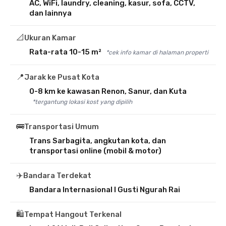
AC, WiFi, laundry, cleaning, kasur, sofa, CCTV,
dan lainnya
📐
Ukuran Kamar
Rata-rata 10-15 m²
*cek info kamar di halaman properti
📍
Jarak ke Pusat Kota
0-8 km ke kawasan Renon, Sanur, dan Kuta
*tergantung lokasi kost yang dipilih
🚌
Transportasi Umum
Trans Sarbagita, angkutan kota, dan
transportasi online (mobil & motor)
✈️
Bandara Terdekat
Bandara Internasional I Gusti Ngurah Rai
🛍️
Tempat Hangout Terkenal