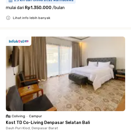
2.3 km dari Universitas Warmadewa
mulai dari
Rp1.350.000
/
bulan
Lihat info lebih banyak
Close
Coliving
•
Campur
Kost TD Co-Living Denpasar Selatan Bali
Dauh Puri Klod, Denpasar Barat