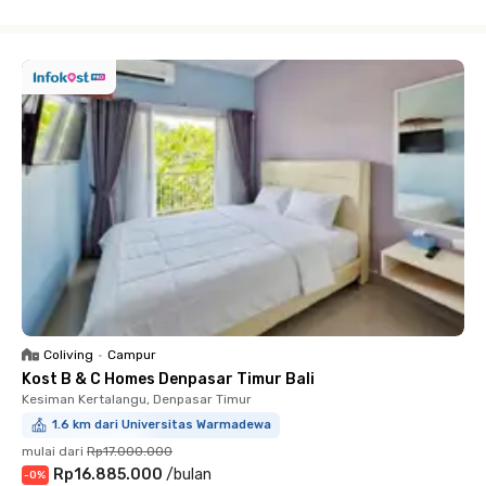
Close
Coliving
•
Campur
Kost B & C Homes Denpasar Timur Bali
Kesiman Kertalangu, Denpasar Timur
1.6 km dari Universitas Warmadewa
mulai dari
Rp17.000.000
Rp16.885.000
/
bulan
-
0
%