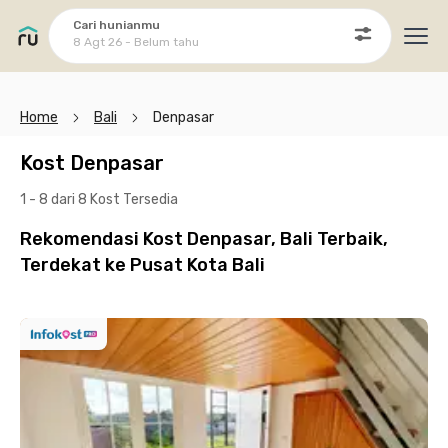
Cari hunianmu
8 Agt 26 - Belum tahu
Ope
Home
Bali
Denpasar
Kost Denpasar
1 - 8 dari 8 Kost
Tersedia
Rekomendasi Kost Denpasar, Bali Terbaik,
Terdekat ke Pusat Kota Bali