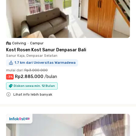
Coliving
•
Campur
Kost Rosen Kost Sanur Denpasar Bali
Sanur Kaja, Denpasar Selatan
1.7 km dari Universitas Warmadewa
mulai dari
Rp3.000.000
Rp2.885.000
/
bulan
-
3
%
Diskon sewa min. 12 Bulan
Lihat info lebih banyak
Close