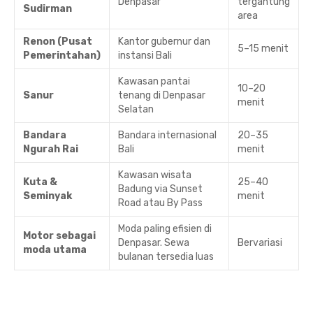
Denpasar
tergantung
Sudirman
area
Renon (Pusat
Kantor gubernur dan
5–15 menit
Pemerintahan)
instansi Bali
Kawasan pantai
10–20
Sanur
tenang di Denpasar
menit
Selatan
Bandara
Bandara internasional
20–35
Ngurah Rai
Bali
menit
Kawasan wisata
Kuta &
25–40
Badung via Sunset
Seminyak
menit
Road atau By Pass
Moda paling efisien di
Motor sebagai
Denpasar. Sewa
Bervariasi
moda utama
bulanan tersedia luas