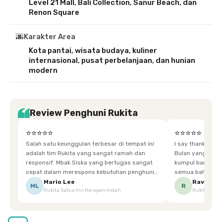
Level 21 Mall, Bali Collection, Sanur Beach, dan
Renon Square
🌆
Karakter Area
Kota pantai, wisata budaya, kuliner
internasional, pusat perbelanjaan, dan hunian
modern
Review Penghuni Rukita
⭐⭐⭐⭐⭐
⭐⭐⭐⭐⭐
Salah satu keunggulan terbesar di tempat ini
I say thankyou s
adalah tim Rukita yang sangat ramah dan
Bulan yang super happy! banyak tem
responsif. Mbak Siska yang bertugas sangat
kumpul bareng mak
cepat dalam merespons kebutuhan penghuni.
semua bahagia ad
Ketika saya meminta keset karena sempat
mgkn saran dari air aja & kebersihan lebih di
Mario Lee
Ravena
ML
R
Rukita Satya Inn Harapan Indah
Rukita Dimi
terpeleset, permintaan tersebut langsung
tingkatka
dipenuhi dengan cepat. Terima kasih Mbak
Siska.