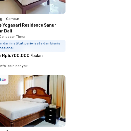
ng
•
Campur
e Yogasari Residence Sanur
r Bali
Denpasar Timur
m dari institut pariwisata dan bisnis
nasional
i
Rp5.700.000
/
bulan
info lebih banyak