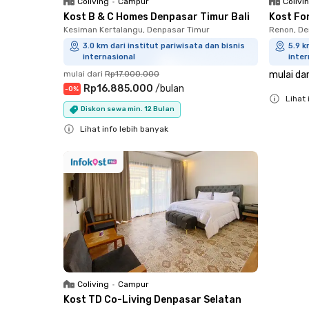
Coliving
•
Campur
Colivi
Kost B & C Homes Denpasar Timur Bali
Kost Fo
Kesiman Kertalangu, Denpasar Timur
Renon, De
3.0 km dari institut pariwisata dan bisnis
5.9 k
internasional
inter
mulai dari
Rp17.000.000
mulai dar
Rp16.885.000
/
bulan
-
0
%
Lihat 
Diskon sewa min. 12 Bulan
Close
Lihat info lebih banyak
Close
Coliving
•
Campur
Kost TD Co-Living Denpasar Selatan