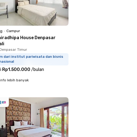
ng
•
Campur
hiradhipa House Denpasar
li
Denpasar Timur
m dari institut pariwisata dan bisnis
nasional
i
Rp1.500.000
/
bulan
info lebih banyak