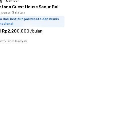
ng
•
Campur
ntana Guest House Sanur Bali
npasar Selatan
m dari institut pariwisata dan bisnis
nasional
i
Rp2.200.000
/
bulan
info lebih banyak