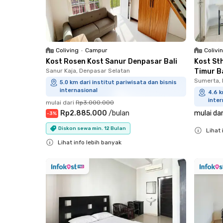
Coliving
•
Campur
Colivi
Kost Rosen Kost Sanur Denpasar Bali
Kost St
Sanur Kaja, Denpasar Selatan
Timur Ba
Sumerta, 
5.0 km dari institut pariwisata dan bisnis
internasional
4.6 k
inter
mulai dari
Rp3.000.000
Rp2.885.000
/
bulan
mulai dar
-
3
%
Diskon sewa min. 12 Bulan
Lihat 
Lihat info lebih banyak
Close
Close