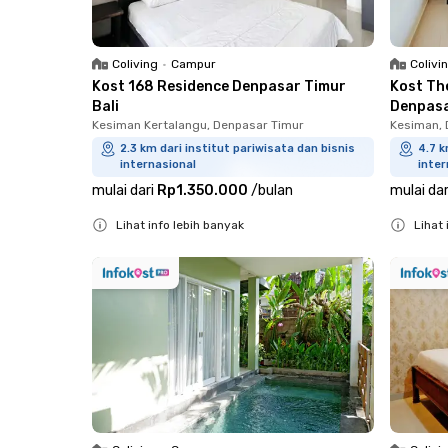
Coliving
•
Campur
Colivi
Kost 168 Residence Denpasar Timur
Kost Th
Bali
Denpasa
Kesiman Kertalangu, Denpasar Timur
Kesiman, 
2.3 km dari institut pariwisata dan bisnis
4.7 k
internasional
inter
mulai dari
Rp1.350.000
/
bulan
mulai dar
Lihat info lebih banyak
Lihat 
Close
Close