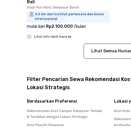
Bali
Dauh Puri Klod, Denpasar Barat
6.5 km dari institut pariwisata dan bisnis
internasional
mulai dari
Rp2.100.000
/
bulan
Lihat info lebih banyak
Close
Lihat Semua Hunia
Filter Pencarian Sewa Rekomendasi Kost
Lokasi Strategis
Berdasarkan Preferensi
Lokasi y
Rekomendasi Kost Campur Denpasar Terbaik
Kost Kuta
& Terdekat dengan Lokasi Strategis
Rekomenda
Kost Pasutri Denpasar
ke Wisata