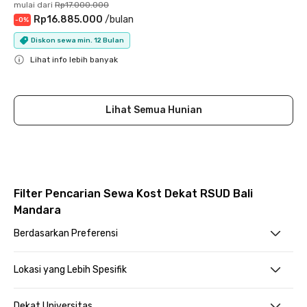
mulai dari
Rp17.000.000
Rp16.885.000
/
bulan
-
0
%
Diskon sewa min. 12 Bulan
Lihat info lebih banyak
Close
Lihat Semua Hunian
Filter Pencarian Sewa Kost Dekat RSUD Bali
Mandara
Berdasarkan Preferensi
Lokasi yang Lebih Spesifik
Dekat Universitas