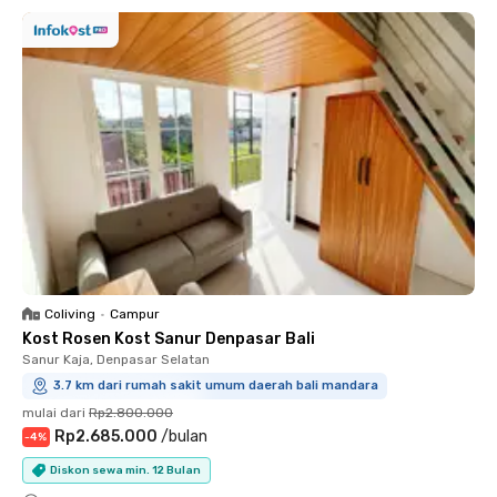
Coliving
•
Campur
Kost Rosen Kost Sanur Denpasar Bali
Sanur Kaja, Denpasar Selatan
3.7 km dari rumah sakit umum daerah bali mandara
mulai dari
Rp2.800.000
Rp2.685.000
/
bulan
-
4
%
Diskon sewa min. 12 Bulan