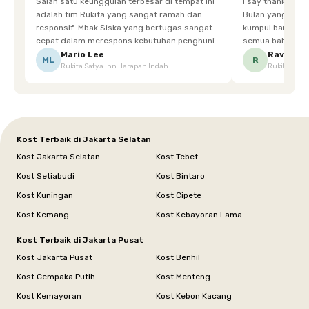
Salah satu keunggulan terbesar di tempat ini
I say thankyou s
adalah tim Rukita yang sangat ramah dan
Bulan yang super happy! banyak tem
responsif. Mbak Siska yang bertugas sangat
kumpul bareng mak
cepat dalam merespons kebutuhan penghuni.
semua bahagia ad
Ketika saya meminta keset karena sempat
mgkn saran dari air aja & kebersihan lebih di
Mario Lee
Ravena
ML
R
Rukita Satya Inn Harapan Indah
Rukita Dimi
terpeleset, permintaan tersebut langsung
tingkatka
dipenuhi dengan cepat. Terima kasih Mbak
Siska.
Kost Terbaik di Jakarta Selatan
Kost Jakarta Selatan
Kost Tebet
Kost Setiabudi
Kost Bintaro
Kost Kuningan
Kost Cipete
Kost Kemang
Kost Kebayoran Lama
Kost Terbaik di Jakarta Pusat
Kost Jakarta Pusat
Kost Benhil
Kost Cempaka Putih
Kost Menteng
Kost Kemayoran
Kost Kebon Kacang