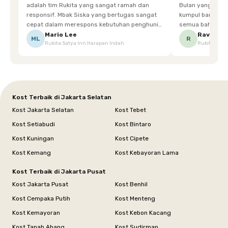
adalah tim Rukita yang sangat ramah dan
Bulan yang super happy! banyak tem
responsif. Mbak Siska yang bertugas sangat
kumpul bareng mak
cepat dalam merespons kebutuhan penghuni.
semua bahagia ad
Ketika saya meminta keset karena sempat
mgkn saran dari air aja & kebersihan lebih di
Mario Lee
Ravena
ML
R
Rukita Satya Inn Harapan Indah
Rukita Dimi
terpeleset, permintaan tersebut langsung
tingkatka
dipenuhi dengan cepat. Terima kasih Mbak
Siska.
Kost Terbaik di Jakarta Selatan
Kost Jakarta Selatan
Kost Tebet
Kost Setiabudi
Kost Bintaro
Kost Kuningan
Kost Cipete
Kost Kemang
Kost Kebayoran Lama
Kost Terbaik di Jakarta Pusat
Kost Jakarta Pusat
Kost Benhil
Kost Cempaka Putih
Kost Menteng
Kost Kemayoran
Kost Kebon Kacang
Kost Tanah Abang
Kost Sudirman