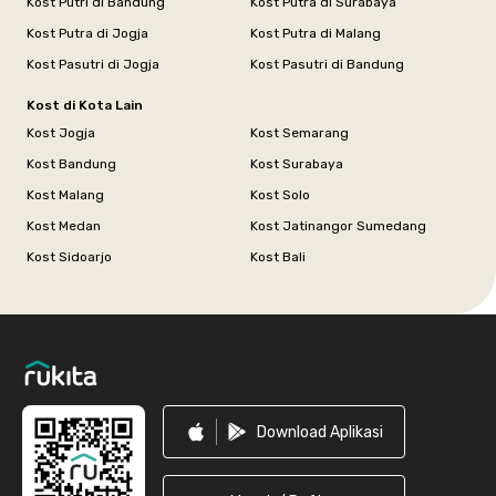
Kost Putri di Bandung
Kost Putra di Surabaya
Kost Putra di Jogja
Kost Putra di Malang
Kost Pasutri di Jogja
Kost Pasutri di Bandung
Kost di Kota Lain
Kost Jogja
Kost Semarang
Kost Bandung
Kost Surabaya
Kost Malang
Kost Solo
Kost Medan
Kost Jatinangor Sumedang
Kost Sidoarjo
Kost Bali
Footer
Download Aplikasi