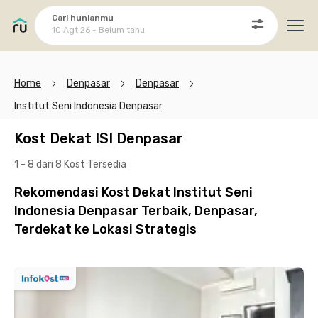
Cari hunianmu
10 Agt 26 - Belum tahu
Ope
Home
Denpasar
Denpasar
Institut Seni Indonesia Denpasar
Kost Dekat ISI Denpasar
1 - 8 dari 8 Kost
Tersedia
Rekomendasi Kost Dekat Institut Seni
Indonesia Denpasar Terbaik, Denpasar,
Terdekat ke Lokasi Strategis