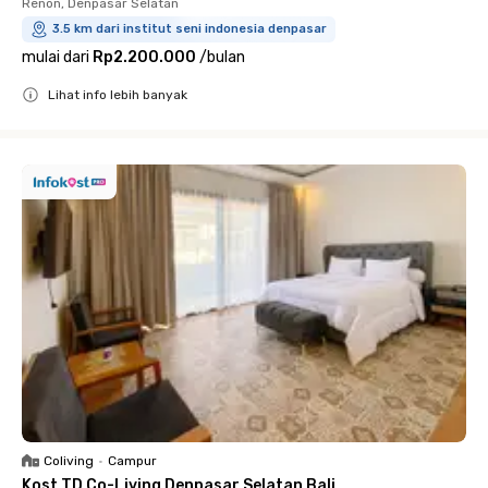
Renon, Denpasar Selatan
3.5 km dari institut seni indonesia denpasar
mulai dari
Rp2.200.000
/
bulan
Lihat info lebih banyak
Close
Coliving
•
Campur
Kost TD Co-Living Denpasar Selatan Bali