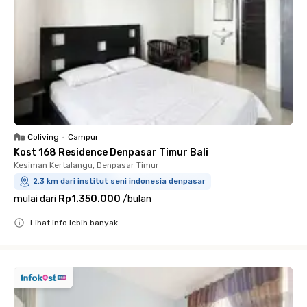
Coliving
•
Campur
Kost 168 Residence Denpasar Timur Bali
Kesiman Kertalangu, Denpasar Timur
2.3 km dari institut seni indonesia denpasar
mulai dari
Rp1.350.000
/
bulan
Lihat info lebih banyak
Close