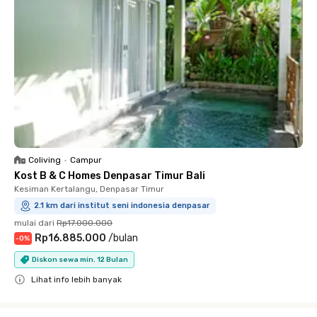
Coliving
•
Campur
Kost B & C Homes Denpasar Timur Bali
Kesiman Kertalangu, Denpasar Timur
2.1 km dari institut seni indonesia denpasar
mulai dari
Rp17.000.000
Rp16.885.000
/
bulan
-
0
%
Diskon sewa min. 12 Bulan
Lihat info lebih banyak
Close