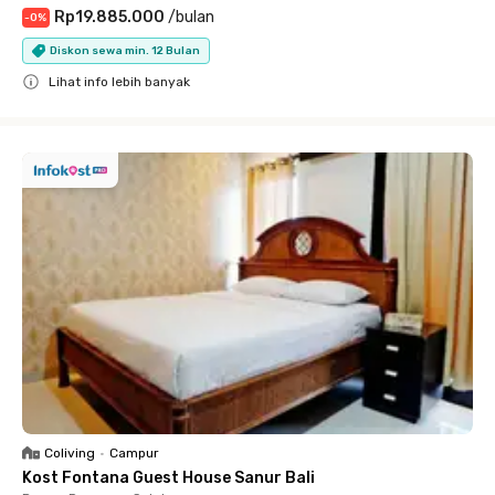
Rp19.885.000
/
bulan
-
0
%
Diskon sewa min. 12 Bulan
Lihat info lebih banyak
Close
Coliving
•
Campur
Kost Fontana Guest House Sanur Bali