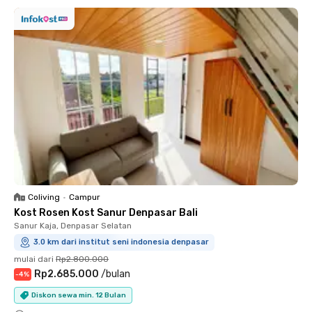
Coliving
•
Campur
Kost Rosen Kost Sanur Denpasar Bali
Sanur Kaja, Denpasar Selatan
3.0 km dari institut seni indonesia denpasar
mulai dari
Rp2.800.000
Rp2.685.000
/
bulan
-
4
%
Diskon sewa min. 12 Bulan