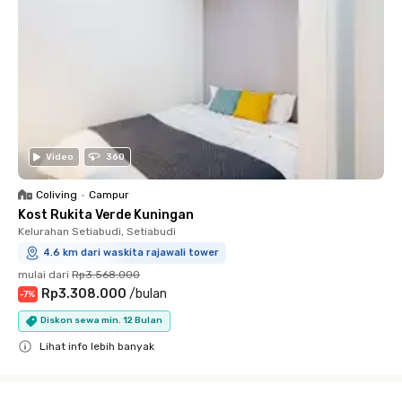
Video
360
Coliving
•
Campur
Kost Rukita Verde Kuningan
Kelurahan Setiabudi, Setiabudi
4.6 km dari waskita rajawali tower
mulai dari
Rp3.568.000
Rp3.308.000
/
bulan
-
7
%
Diskon sewa min. 12 Bulan
Lihat info lebih banyak
Close