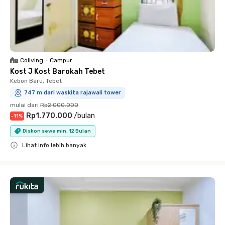
Coliving
•
Campur
Kost J Kost Barokah Tebet
Kebon Baru, Tebet
747 m dari waskita rajawali tower
mulai dari
Rp2.000.000
Rp1.770.000
/
bulan
-
11
%
Diskon sewa min. 12 Bulan
Lihat info lebih banyak
Close