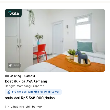
360
Coliving
•
Campur
Kost Rukita 79A Kemang
Bangka, Mampang Prapatan
6.0 km dari waskita rajawali tower
mulai dari
Rp3.568.000
/
bulan
Lihat info lebih banyak