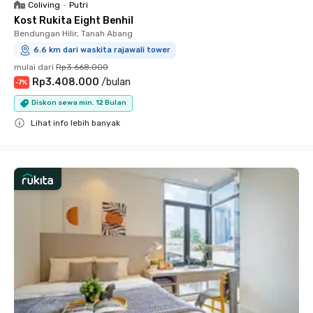
Coliving
•
Putri
Kost Rukita Eight Benhil
Bendungan Hilir, Tanah Abang
6.6 km dari waskita rajawali tower
mulai dari
Rp3.668.000
Rp3.408.000
/
bulan
-
7
%
Diskon sewa min. 12 Bulan
Lihat info lebih banyak
Close