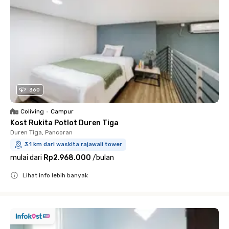
360
Coliving
•
Campur
Kost Rukita Potlot Duren Tiga
Duren Tiga, Pancoran
3.1 km dari waskita rajawali tower
mulai dari
Rp2.968.000
/
bulan
Lihat info lebih banyak
Close