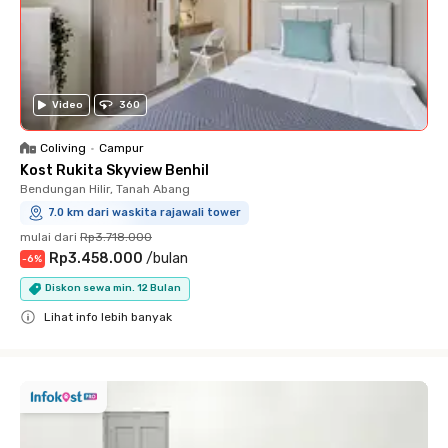
Video
360
Coliving
•
Campur
Kost Rukita Skyview Benhil
Bendungan Hilir, Tanah Abang
7.0 km dari waskita rajawali tower
mulai dari
Rp3.718.000
Rp3.458.000
/
bulan
-
6
%
Diskon sewa min. 12 Bulan
Lihat info lebih banyak
Close