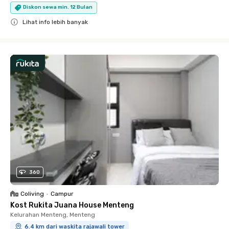
Diskon sewa min. 12 Bulan
Lihat info lebih banyak
Close
360
Coliving
•
Campur
Kost Rukita Juana House Menteng
Kelurahan Menteng, Menteng
6.4 km dari waskita rajawali tower