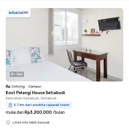
360
Coliving
•
Campur
Kost Pelangi House Setiabudi
Kelurahan Setiabudi, Setiabudi
5.7 km dari waskita rajawali tower
mulai dari
Rp3.200.000
/
bulan
Lihat info lebih banyak