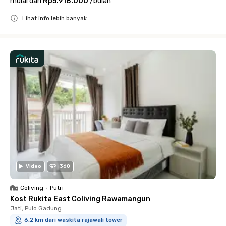
mulai dari
Rp5.918.000
/
bulan
Lihat info lebih banyak
Close
Video
360
Coliving
•
Putri
Kost Rukita East Coliving Rawamangun
Jati, Pulo Gadung
6.2 km dari waskita rajawali tower