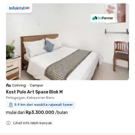
Coliving
•
Campur
Kost Pulo Art Space Blok M
Petogogan, Kebayoran Baru
5.9 km dari waskita rajawali tower
mulai dari
Rp3.300.000
/
bulan
Lihat info lebih banyak
Close