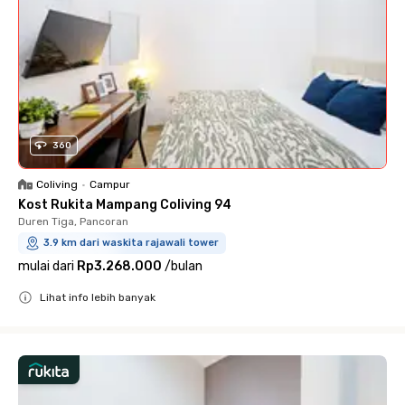
360
Coliving
•
Campur
Kost Rukita Mampang Coliving 94
Duren Tiga, Pancoran
3.9 km dari waskita rajawali tower
mulai dari
Rp3.268.000
/
bulan
Lihat info lebih banyak
Close