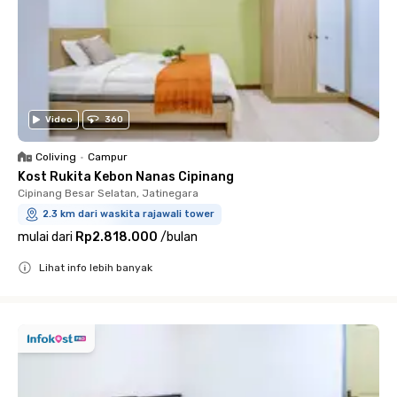
Video
360
Coliving
•
Campur
Kost Rukita Kebon Nanas Cipinang
Cipinang Besar Selatan, Jatinegara
2.3 km dari waskita rajawali tower
mulai dari
Rp2.818.000
/
bulan
Lihat info lebih banyak
Close