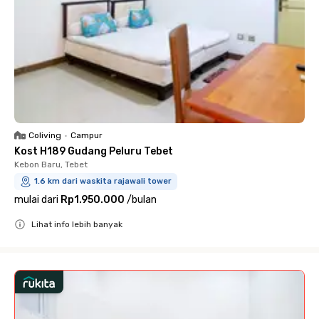
Coliving
•
Campur
Kost H189 Gudang Peluru Tebet
Kebon Baru, Tebet
1.6 km dari waskita rajawali tower
mulai dari
Rp1.950.000
/
bulan
Lihat info lebih banyak
Close