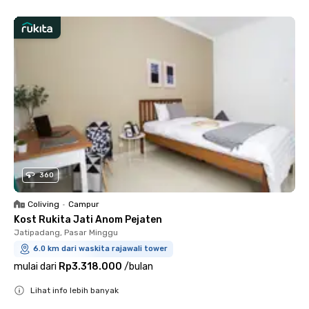
360
Coliving
•
Campur
Kost Rukita Jati Anom Pejaten
Jatipadang, Pasar Minggu
6.0 km dari waskita rajawali tower
mulai dari
Rp3.318.000
/
bulan
Lihat info lebih banyak
Close