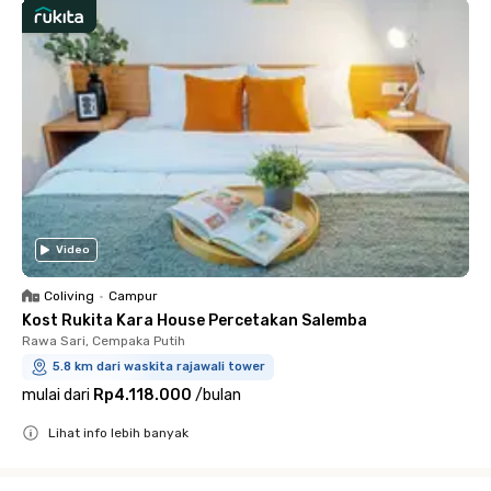
Video
Coliving
•
Campur
Kost Rukita Kara House Percetakan Salemba
Rawa Sari, Cempaka Putih
5.8 km dari waskita rajawali tower
mulai dari
Rp4.118.000
/
bulan
Lihat info lebih banyak
Close