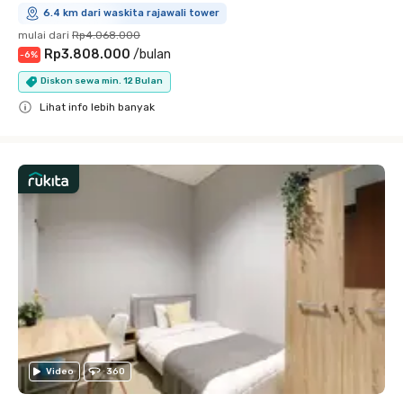
6.4 km dari waskita rajawali tower
mulai dari
Rp4.068.000
Rp3.808.000
/
bulan
-
6
%
Diskon sewa min. 12 Bulan
Lihat info lebih banyak
Close
Video
360