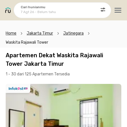
Cari hunianmu
7 Agt 26 - Belum tahu
Ope
Home
Jakarta Timur
Jatinegara
Waskita Rajawali Tower
Apartemen Dekat Waskita Rajawali
Tower Jakarta Timur
1 - 30 dari 125 Apartemen
Tersedia