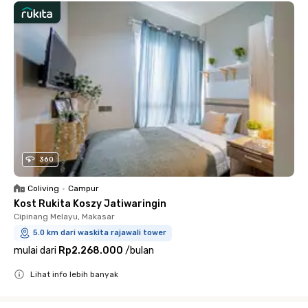
360
Coliving
•
Campur
Kost Rukita Koszy Jatiwaringin
Cipinang Melayu, Makasar
5.0 km dari waskita rajawali tower
mulai dari
Rp2.268.000
/
bulan
Lihat info lebih banyak
Close