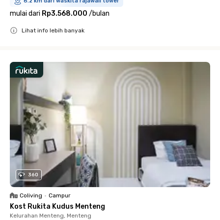
6.2 km dari waskita rajawali tower
mulai dari
Rp3.568.000
/
bulan
Lihat info lebih banyak
Close
360
Coliving
•
Campur
Kost Rukita Kudus Menteng
Kelurahan Menteng, Menteng