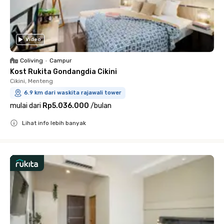
Video
Coliving
•
Campur
Kost Rukita Gondangdia Cikini
Cikini, Menteng
6.9 km dari waskita rajawali tower
mulai dari
Rp5.036.000
/
bulan
Lihat info lebih banyak
Close