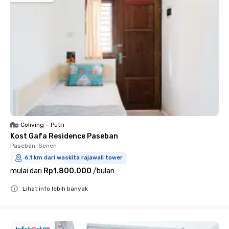
Coliving
•
Putri
Kost Gafa Residence Paseban
Paseban, Senen
6.1 km dari waskita rajawali tower
mulai dari
Rp1.800.000
/
bulan
Lihat info lebih banyak
Close