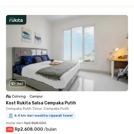
Close
360
Coliving
•
Campur
Kost Rukita Salsa Cempaka Putih
Cempaka Putih Timur, Cempaka Putih
6.4 km dari waskita rajawali tower
mulai dari
Rp2.868.000
Rp2.608.000
/
bulan
-
9
%