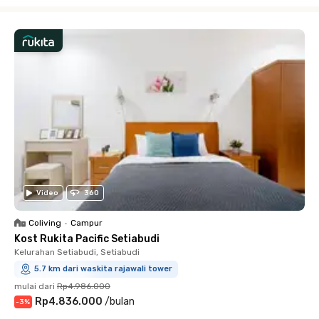
Close
Video
360
Coliving
•
Campur
Kost Rukita Pacific Setiabudi
Kelurahan Setiabudi, Setiabudi
5.7 km dari waskita rajawali tower
mulai dari
Rp4.986.000
Rp4.836.000
/
bulan
-
3
%