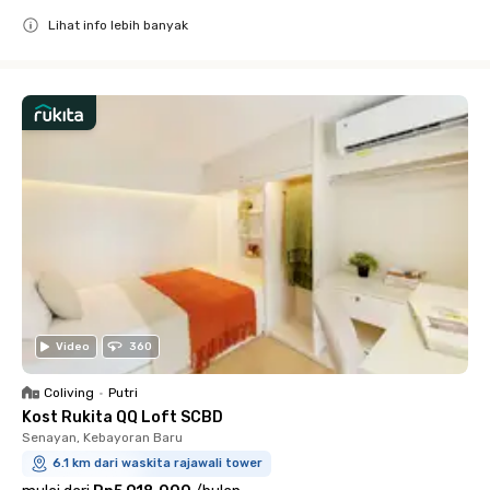
Lihat info lebih banyak
Close
Video
360
Coliving
•
Putri
Kost Rukita QQ Loft SCBD
Senayan, Kebayoran Baru
6.1 km dari waskita rajawali tower