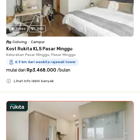
Video
360
Coliving
•
Campur
Kost Rukita KLS Pasar Minggu
Kelurahan Pasar Minggu, Pasar Minggu
6.9 km dari waskita rajawali tower
mulai dari
Rp3.468.000
/
bulan
Lihat info lebih banyak
Close