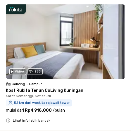
Video
360
Coliving
•
Campur
Kost Rukita Tenun CoLiving Kuningan
Karet Semanggi, Setiabudi
5.1 km dari waskita rajawali tower
mulai dari
Rp4.918.000
/
bulan
Lihat info lebih banyak
Close