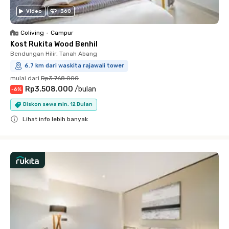
Video
360
Coliving
•
Campur
Kost Rukita Wood Benhil
Bendungan Hilir, Tanah Abang
6.7 km dari waskita rajawali tower
mulai dari
Rp3.768.000
Rp3.508.000
/
bulan
-
6
%
Diskon sewa min. 12 Bulan
Lihat info lebih banyak
Close