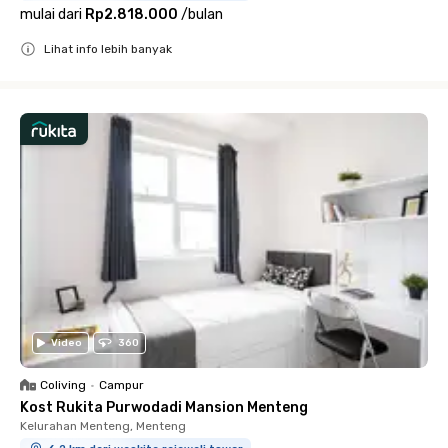
mulai dari
Rp2.818.000
/
bulan
Lihat info lebih banyak
Close
Video
360
Coliving
•
Campur
Kost Rukita Purwodadi Mansion Menteng
Kelurahan Menteng, Menteng