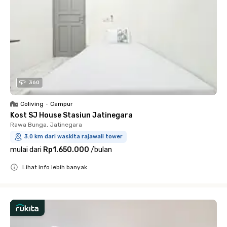
360
Coliving
•
Campur
Kost SJ House Stasiun Jatinegara
Rawa Bunga, Jatinegara
3.0 km dari waskita rajawali tower
mulai dari
Rp1.650.000
/
bulan
Lihat info lebih banyak
Close