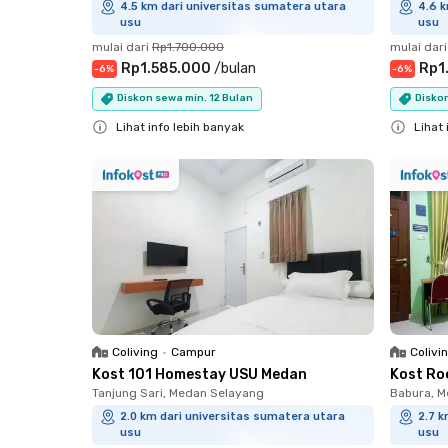
4.5 km dari universitas sumatera utara
4.6 k
usu
usu
mulai dari
Rp1.700.000
mulai dari
Rp1.585.000
/
bulan
Rp1
-
6
%
-
6
%
Diskon sewa min. 12 Bulan
Diskon
Lihat info lebih banyak
Lihat 
Close
Close
Coliving
•
Campur
Colivi
Kost 101 Homestay USU Medan
Kost Ro
Tanjung Sari, Medan Selayang
Babura, 
2.0 km dari universitas sumatera utara
2.7 k
usu
usu