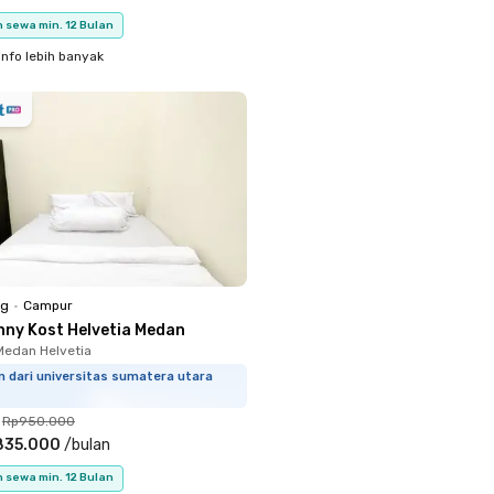
 sewa min. 12 Bulan
info lebih banyak
ng
•
Campur
nny Kost Helvetia Medan
 Medan Helvetia
m dari universitas sumatera utara
Rp950.000
835.000
/
bulan
 sewa min. 12 Bulan