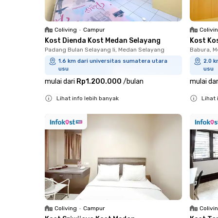
Coliving
•
Campur
Colivi
Kost Dienda Kost Medan Selayang
Kost Ko
Padang Bulan Selayang Ii, Medan Selayang
Babura, M
1.6 km dari universitas sumatera utara
2.0 k
usu
usu
mulai dari
Rp1.200.000
/
bulan
mulai dar
Lihat info lebih banyak
Lihat 
Close
Close
Coliving
•
Campur
Colivi