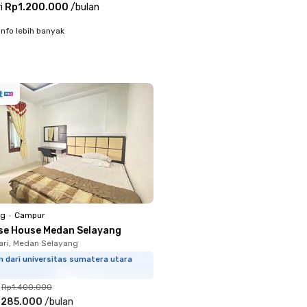
i
Rp1.200.000
/
bulan
info lebih banyak
ng
•
Campur
se House Medan Selayang
ari, Medan Selayang
m dari universitas sumatera utara
Rp1.400.000
.285.000
/
bulan