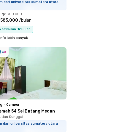
m dari universitas sumatera utara
Rp1.700.000
.585.000
/
bulan
 sewa min. 12 Bulan
info lebih banyak
ng
•
Campur
emah 54 Sei Batang Medan
Medan Sunggal
m dari universitas sumatera utara