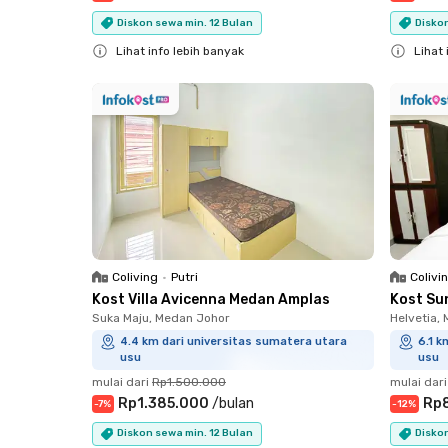
Diskon sewa min. 12 Bulan
Diskon
Lihat info lebih banyak
Lihat 
Close
Close
Coliving
•
Putri
Colivi
Kost Villa Avicenna Medan Amplas
Kost Su
Suka Maju, Medan Johor
Helvetia,
4.4 km dari universitas sumatera utara
6.1 k
usu
usu
mulai dari
Rp1.500.000
mulai dari
Rp1.385.000
/
bulan
Rp
-
7
%
-
12
%
Diskon sewa min. 12 Bulan
Diskon