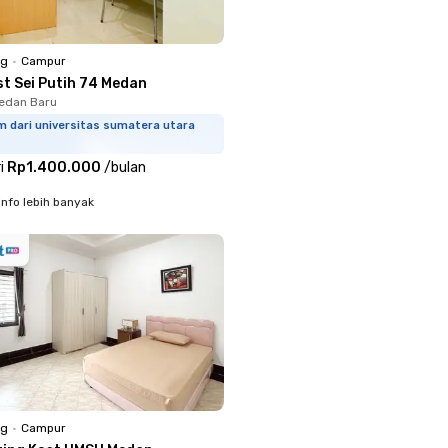
ng
•
Campur
st Sei Putih 74 Medan
edan Baru
m dari universitas sumatera utara
i
Rp1.400.000
/
bulan
info lebih banyak
ng
•
Campur