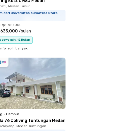
ring Kost UMSU Medan
rat I, Medan Timur
m dari universitas sumatera utara
Rp1.750.000
.635.000
/
bulan
 sewa min. 12 Bulan
info lebih banyak
ng
•
Campur
ola 76 Coliving Tuntungan Medan
Selayang, Medan Tuntungan