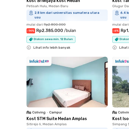
Kost Sriwijaya Kost Medan
Kost Ta
Petisah Hulu, Medan Baru
Glugur Da
2.8 km dari universitas sumatera utara
6.4 k
usu
usu
mulai dari
Rp2.800.000
mulai dari
Rp2.385.000
/
bulan
Rp1
-
14
%
-
6
%
Diskon sewa min. 12 Bulan
Diskon
Lihat info lebih banyak
Lihat 
Close
Close
Coliving
•
Campur
Colivi
Kost STM Suite Medan Amplas
Kost Is
Sitirejo Ii, Medan Amplas
Simpang 