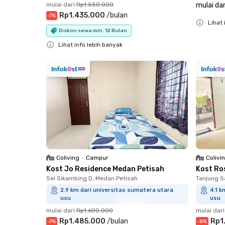
mulai dari
Rp1.550.000
mulai dar
Rp1.435.000
/
bulan
-
7
%
Lihat 
Diskon sewa min. 12 Bulan
Close
Lihat info lebih banyak
Close
Coliving
•
Campur
Colivi
Kost Jo Residence Medan Petisah
Kost Ro
Sei Sikambing D, Medan Petisah
Tanjung S
2.9 km dari universitas sumatera utara
4.1 k
usu
usu
mulai dari
Rp1.600.000
mulai dari
Rp1.485.000
/
bulan
Rp1
-
7
%
-
8
%