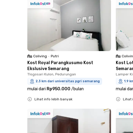
Coliving
•
Putri
Colivi
Kost Royal Parangkusumo Kost
Kost Lo
Ekslusive Semarang
Semara
Tlogosari Kulon, Pedurungan
Lamper Ki
2.3 km dari universitas pgri semarang
1.9 k
mulai dari
Rp950.000
/
bulan
mulai dar
Lihat info lebih banyak
Lihat 
Close
Close