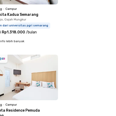
ng
•
Campur
kita Kadua Semarang
jo, Gajah Mungkur
m dari universitas pgri semarang
i
Rp1.318.000
/
bulan
info lebih banyak
ng
•
Campur
eta Residence Pemuda
ng