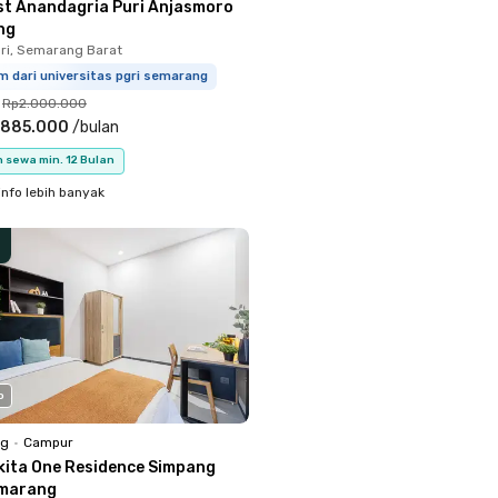
st Anandagria Puri Anjasmoro
ng
ri, Semarang Barat
m dari universitas pgri semarang
Rp2.000.000
.885.000
/
bulan
 sewa min. 12 Bulan
info lebih banyak
o
ng
•
Campur
kita One Residence Simpang
emarang