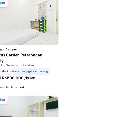
ng
•
Campur
tus Garden Peterongan
ng
dul, Semarang Selatan
m dari universitas pgri semarang
i
Rp800.000
/
bulan
info lebih banyak