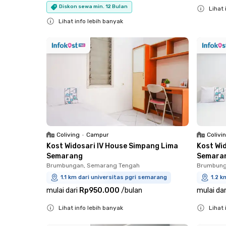
Diskon sewa min. 12 Bulan
Lihat 
Close
Lihat info lebih banyak
Close
Coliving
•
Campur
Colivi
Kost Widosari IV House Simpang Lima
Kost Wi
Semarang
Semara
Brumbungan, Semarang Tengah
Brumbung
1.1 km dari universitas pgri semarang
1.2 k
mulai dari
Rp950.000
/
bulan
mulai dar
Lihat info lebih banyak
Lihat 
Close
Close