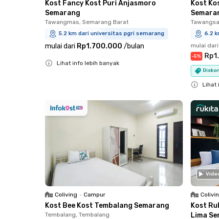
Kost Fancy Kost Puri Anjasmoro
Kost Ko
Semarang
Semara
Tawangmas, Semarang Barat
Tawangsa
5.2 km dari universitas pgri semarang
6.2 k
mulai dari
Rp1.700.000
/
bulan
mulai dari
Rp1
-
5
%
Lihat info lebih banyak
Diskon
Close
Lihat 
Close
Vide
Coliving
•
Campur
Colivi
Kost Bee Kost Tembalang Semarang
Kost Ru
Tembalang, Tembalang
Lima S