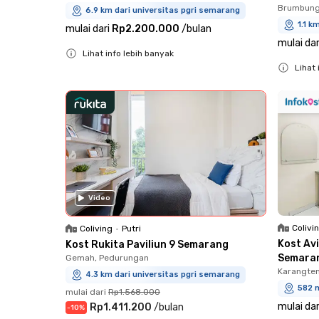
Brumbung
6.9 km dari universitas pgri semarang
1.1 k
mulai dari
Rp2.200.000
/
bulan
mulai dar
Lihat info lebih banyak
Lihat 
Close
Close
Video
Colivi
Coliving
•
Putri
Kost Av
Kost Rukita Paviliun 9 Semarang
Semara
Gemah, Pedurungan
Karangte
4.3 km dari universitas pgri semarang
582 m
mulai dari
Rp1.568.000
mulai dar
Rp1.411.200
/
bulan
-
10
%