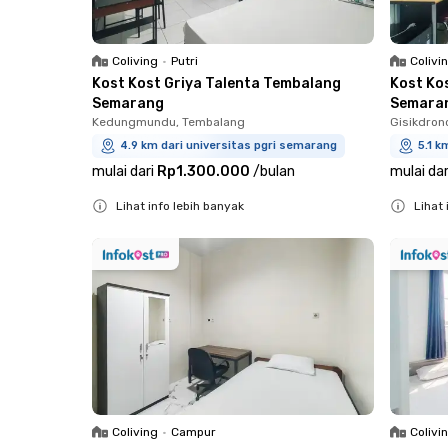
Coliving
•
Putri
Colivi
Kost Kost Griya Talenta Tembalang
Kost Ko
Semarang
Semara
Kedungmundu, Tembalang
Gisikdron
4.9 km dari universitas pgri semarang
5.1 k
mulai dari
Rp1.300.000
/
bulan
mulai dar
Lihat info lebih banyak
Lihat 
Close
Close
Coliving
•
Campur
Colivi