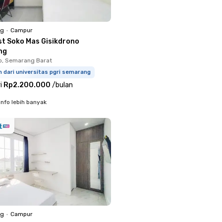
ng
•
Campur
st Soko Mas Gisikdrono
ng
o, Semarang Barat
m dari universitas pgri semarang
i
Rp2.200.000
/
bulan
info lebih banyak
ng
•
Campur