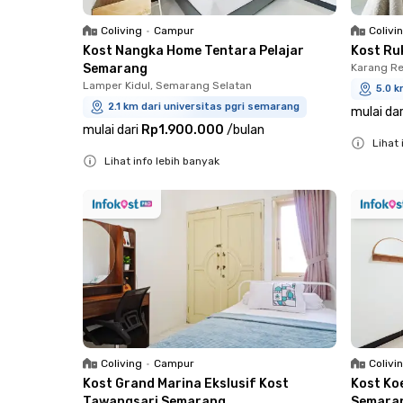
Coliving
•
Campur
Colivi
Kost Nangka Home Tentara Pelajar
Kost Ru
Semarang
Karang Re
Lamper Kidul, Semarang Selatan
5.0 k
2.1 km dari universitas pgri semarang
mulai dar
mulai dari
Rp1.900.000
/
bulan
Lihat 
Lihat info lebih banyak
Close
Close
Coliving
•
Campur
Colivi
Kost Grand Marina Ekslusif Kost
Kost Ko
Tawangsari Semarang
Semara