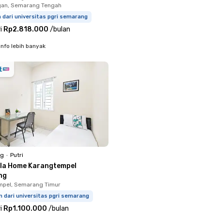
an, Semarang Tengah
m dari universitas pgri semarang
i
Rp2.818.000
/
bulan
info lebih banyak
ng
•
Putri
ila Home Karangtempel
ng
mpel, Semarang Timur
 dari universitas pgri semarang
i
Rp1.100.000
/
bulan