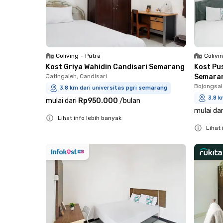
Coliving
•
Putra
Colivi
Kost Griya Wahidin Candisari Semarang
Kost Pu
Jatingaleh, Candisari
Semara
Bojongsa
3.8 km dari universitas pgri semarang
3.8 k
mulai dari
Rp950.000
/
bulan
mulai dar
Lihat info lebih banyak
Lihat 
Close
Close