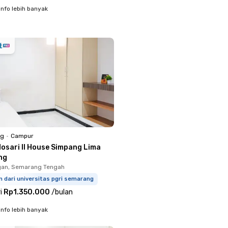
info lebih banyak
ng
•
Campur
dosari II House Simpang Lima
ng
an, Semarang Tengah
m dari universitas pgri semarang
i
Rp1.350.000
/
bulan
info lebih banyak