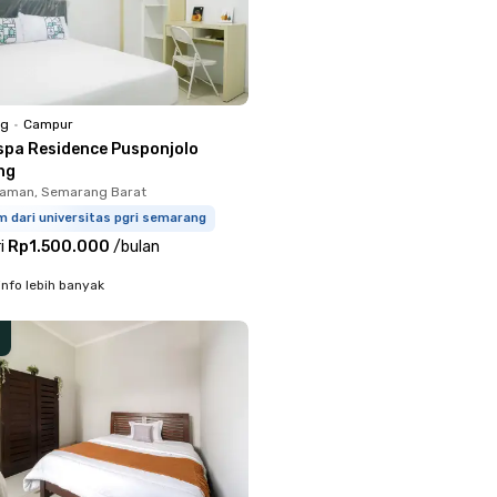
ng
•
Campur
spa Residence Pusponjolo
ng
laman, Semarang Barat
m dari universitas pgri semarang
i
Rp1.500.000
/
bulan
info lebih banyak