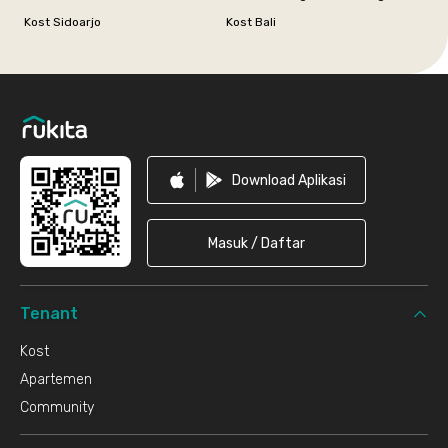
Kost Sidoarjo
Kost Bali
Footer
Download Aplikasi
Masuk / Daftar
Tenant
Kost
Apartemen
Community