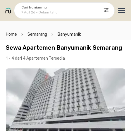
Cari hunianmu
7 Agt 26 - Belum tahu
Ope
Home
Semarang
Banyumanik
Sewa Apartemen Banyumanik Semarang
1 - 4 dari 4 Apartemen
Tersedia