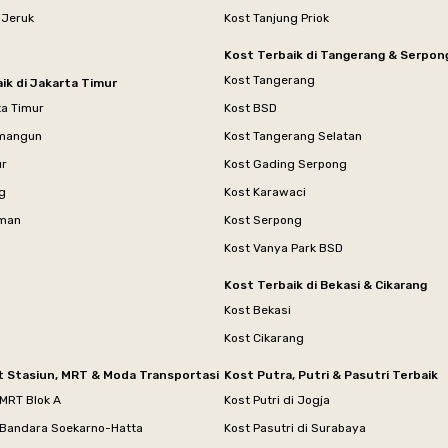
 Jeruk
Kost Tanjung Priok
Kost Terbaik di Tangerang & Serpon
Kost Tangerang
ik di Jakarta Timur
ta Timur
Kost BSD
mangun
Kost Tangerang Selatan
ur
Kost Gading Serpong
g
Kost Karawaci
aman
Kost Serpong
Kost Vanya Park BSD
Kost Terbaik di Bekasi & Cikarang
Kost Bekasi
Kost Cikarang
t Stasiun, MRT & Moda Transportasi
Kost Putra, Putri & Pasutri Terbaik
 MRT Blok A
Kost Putri di Jogja
 Bandara Soekarno-Hatta
Kost Pasutri di Surabaya