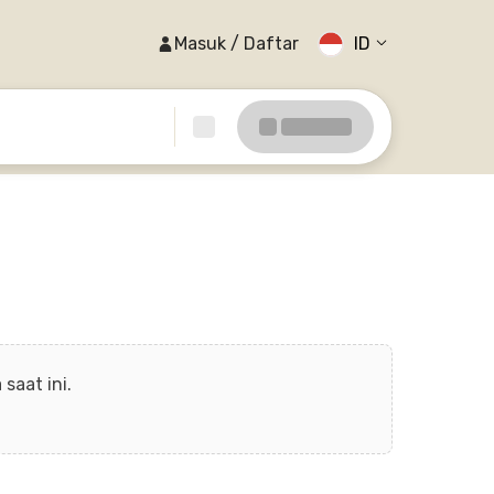
Masuk / Daftar
ID
saat ini.