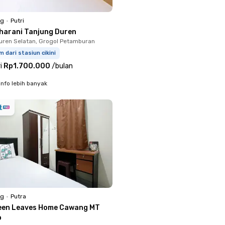
ng
•
Putri
harani Tanjung Duren
uren Selatan, Grogol Petamburan
m dari stasiun cikini
i
Rp1.700.000
/
bulan
info lebih banyak
ng
•
Putra
een Leaves Home Cawang MT
o