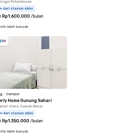
Grogol Petamburan
m dari stasiun cikini
i
Rp1.600.000
/
bulan
info lebih banyak
ng
•
Campur
erly Home Gunung Sahari
hari Utara, Sawah Besar
m dari stasiun cikini
i
Rp1.350.000
/
bulan
info lebih banyak