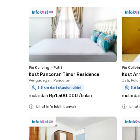
Close
Close
Coliving
•
Putri
Colivi
Kost Pancoran Timur Residence
Kost Ar
Pengadegan, Pancoran
Jati, Pul
5.5 km dari stasiun cikini
5.6 k
mulai dari
Rp1.500.000
/
bulan
mulai dar
Lihat info lebih banyak
Lihat 
Close
Close