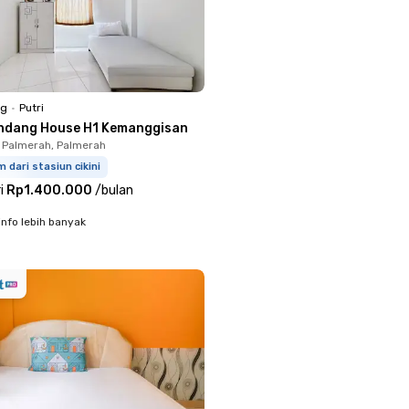
ng
•
Putri
ndang House H1 Kemanggisan
 Palmerah, Palmerah
m dari stasiun cikini
i
Rp1.400.000
/
bulan
info lebih banyak