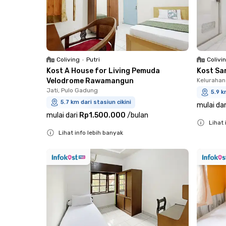
Coliving
•
Putri
Colivi
Kost A House for Living Pemuda
Kost Sa
Velodrome Rawamangun
Kelurahan
Jati, Pulo Gadung
5.9 k
5.7 km dari stasiun cikini
mulai dar
mulai dari
Rp1.500.000
/
bulan
Lihat 
Lihat info lebih banyak
Close
Close