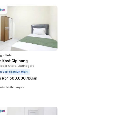
ng
•
Putri
o Kost Cipinang
Besar Utara, Jatinegara
m dari stasiun cikini
i
Rp1.300.000
/
bulan
info lebih banyak