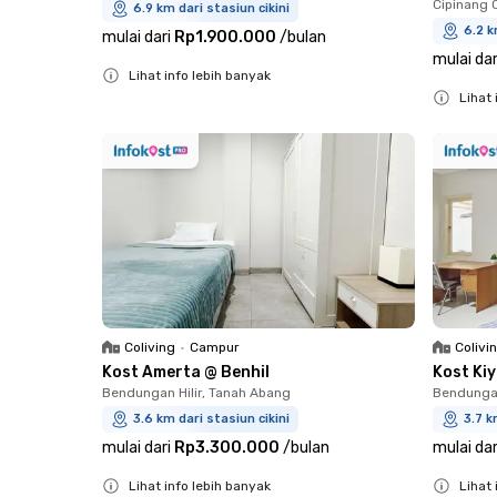
Cipinang 
6.9 km dari stasiun cikini
6.2 k
mulai dari
Rp1.900.000
/
bulan
mulai dar
Lihat info lebih banyak
Lihat 
Close
Close
Coliving
•
Campur
Colivi
Kost Amerta @ Benhil
Kost Ki
Bendungan Hilir, Tanah Abang
Bendungan
3.6 km dari stasiun cikini
3.7 k
mulai dari
Rp3.300.000
/
bulan
mulai dar
Lihat info lebih banyak
Lihat 