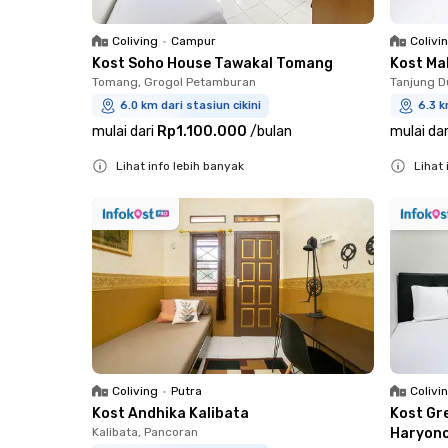
Coliving
•
Campur
Colivi
Kost Soho House Tawakal Tomang
Kost Ma
Tomang, Grogol Petamburan
Tanjung D
6.0 km dari stasiun cikini
6.3 k
mulai dari
Rp1.100.000
/
bulan
mulai dar
Lihat info lebih banyak
Lihat 
Close
Close
Coliving
•
Putra
Colivi
Kost Andhika Kalibata
Kost Gr
Kalibata, Pancoran
Haryon