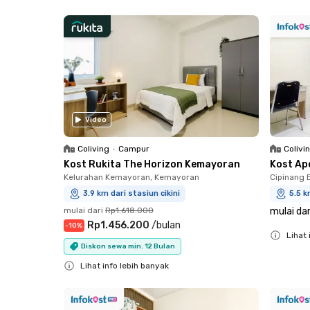
Close
Close
Video
Coliving
•
Campur
Colivi
Kost Rukita The Horizon Kemayoran
Kost Ap
Kelurahan Kemayoran, Kemayoran
Cipinang 
3.9 km dari stasiun cikini
5.5 k
mulai dari
Rp1.618.000
mulai dar
Rp1.456.200
/
bulan
-
10
%
Lihat 
Diskon sewa min. 12 Bulan
Close
Lihat info lebih banyak
Close