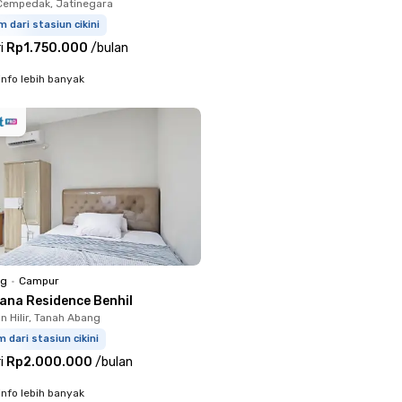
Cempedak, Jatinegara
m dari stasiun cikini
i
Rp1.750.000
/
bulan
info lebih banyak
ng
•
Campur
yana Residence Benhil
 Hilir, Tanah Abang
m dari stasiun cikini
i
Rp2.000.000
/
bulan
info lebih banyak