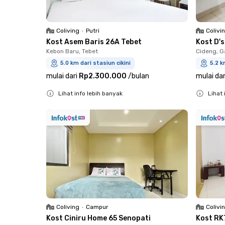
Coliving
•
Putri
Colivi
Kost Asem Baris 26A Tebet
Kost D'
Kebon Baru, Tebet
Cideng, G
5.0 km dari stasiun cikini
5.2 k
mulai dari
Rp2.300.000
/
bulan
mulai dar
Lihat info lebih banyak
Lihat 
Close
Close
Coliving
•
Campur
Colivi
Kost Ciniru Home 65 Senopati
Kost RK