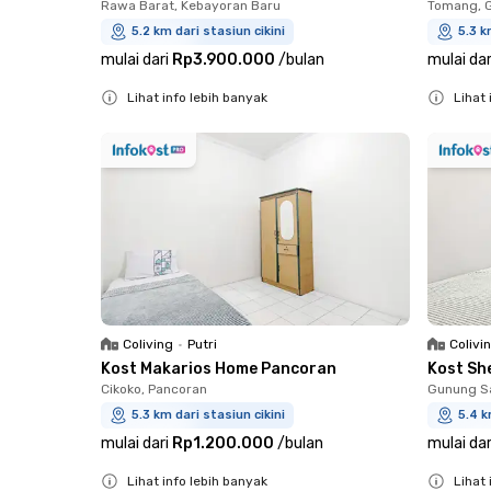
Rawa Barat, Kebayoran Baru
Tomang, 
5.2 km dari stasiun cikini
5.3 k
mulai dari
Rp3.900.000
/
bulan
mulai dar
Lihat info lebih banyak
Lihat 
Close
Close
Coliving
•
Putri
Colivi
Kost Makarios Home Pancoran
Kost Sh
Cikoko, Pancoran
Gunung Sa
5.3 km dari stasiun cikini
5.4 k
mulai dari
Rp1.200.000
/
bulan
mulai dar
Lihat info lebih banyak
Lihat 