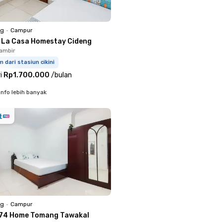
ng
•
Campur
s La Casa Homestay Cideng
ambir
m dari stasiun cikini
i
Rp1.700.000
/
bulan
info lebih banyak
ng
•
Campur
74 Home Tomang Tawakal