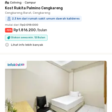
Coliving
•
Campur
Kost Rukita Palmino Cengkareng
Cengkareng Barat, Cengkareng
2.3 km dari rumah sakit umum daerah kalideres
mulai dari
Rp2.018.000
Rp1.816.200
/
bulan
-
10
%
Diskon sewa min. 12 Bulan
Lihat info lebih banyak
Close