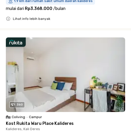
1.9 km dari rumah sakit umum daerah kalideres
mulai dari
Rp3.368.000
/
bulan
Lihat info lebih banyak
Close
360
Coliving
•
Campur
Kost Rukita Waru Place Kalideres
Kalideres, Kali Deres