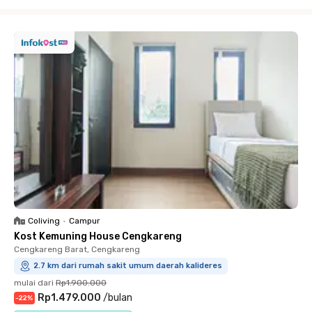
Close
Coliving
•
Campur
Kost Kemuning House Cengkareng
Cengkareng Barat, Cengkareng
2.7 km dari rumah sakit umum daerah kalideres
mulai dari
Rp1.900.000
Rp1.479.000
/
bulan
-
22
%