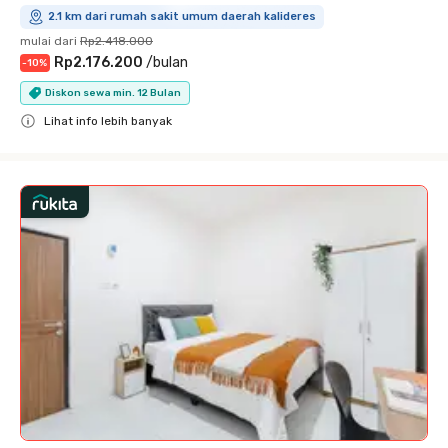
2.1 km dari rumah sakit umum daerah kalideres
mulai dari
Rp2.418.000
Rp2.176.200
/
bulan
-
10
%
Diskon sewa min. 12 Bulan
Lihat info lebih banyak
Close