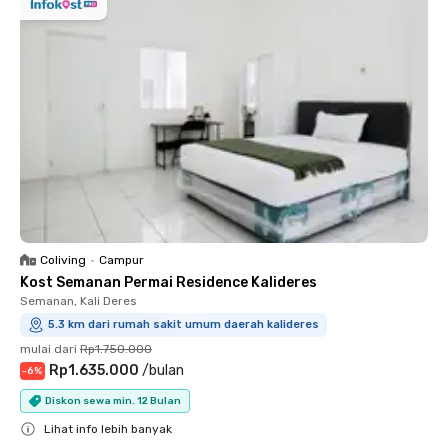
Coliving
•
Campur
Kost Semanan Permai Residence Kalideres
Semanan, Kali Deres
5.3 km dari rumah sakit umum daerah kalideres
mulai dari
Rp1.750.000
Rp1.635.000
/
bulan
-
6
%
Diskon sewa min. 12 Bulan
Lihat info lebih banyak