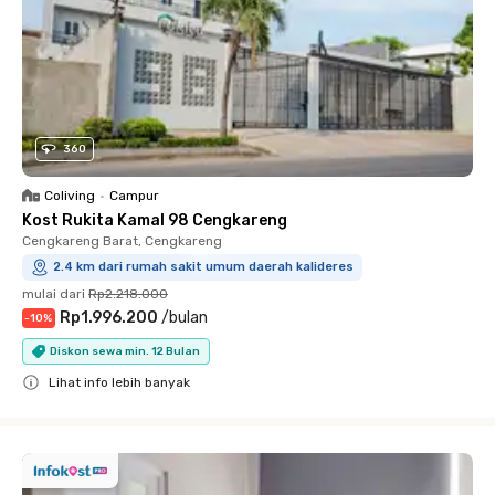
360
Coliving
•
Campur
Kost Rukita Kamal 98 Cengkareng
Cengkareng Barat, Cengkareng
2.4 km dari rumah sakit umum daerah kalideres
mulai dari
Rp2.218.000
Rp1.996.200
/
bulan
-
10
%
Diskon sewa min. 12 Bulan
Lihat info lebih banyak
Close