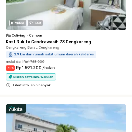
Video
360
Coliving
•
Campur
Kost Rukita Cendrawasih 73 Cengkareng
Cengkareng Barat, Cengkareng
2.9 km dari rumah sakit umum daerah kalideres
mulai dari
Rp1.768.000
Rp1.591.200
/
bulan
-
10
%
Diskon sewa min. 12 Bulan
Lihat info lebih banyak
Close