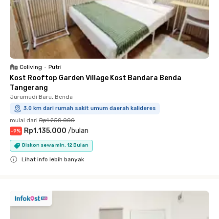
Coliving
•
Putri
Kost Rooftop Garden Village Kost Bandara Benda
Tangerang
Jurumudi Baru, Benda
3.0 km dari rumah sakit umum daerah kalideres
mulai dari
Rp1.250.000
Rp1.135.000
/
bulan
-
9
%
Diskon sewa min. 12 Bulan
Lihat info lebih banyak
Close