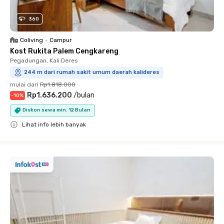
360
Coliving
•
Campur
Kost Rukita Palem Cengkareng
Pegadungan, Kali Deres
244 m dari rumah sakit umum daerah kalideres
mulai dari
Rp1.818.000
Rp1.636.200
/
bulan
-
10
%
Diskon sewa min. 12 Bulan
Lihat info lebih banyak
Close